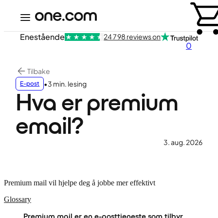
Enestående
24 798 reviews on
0
Tilbake
•
3 min. lesing
E-post
Hva er premium
email?
3. aug. 2026
Premium mail vil hjelpe deg å jobbe mer effektivt
Glossary
Premium mail er en e-posttjeneste som tilbyr