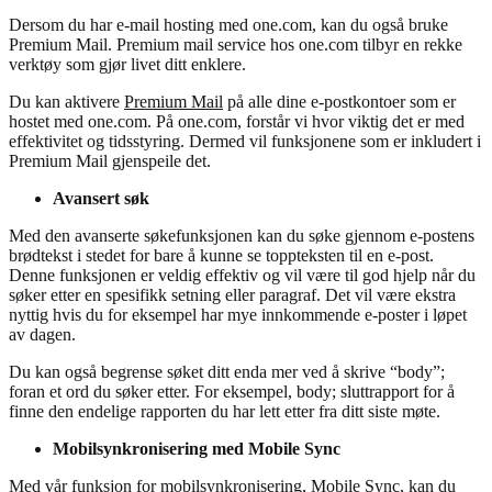
Dersom du har e-mail hosting med one.com, kan du også bruke
Premium Mail. Premium mail service hos one.com tilbyr en rekke
verktøy som gjør livet ditt enklere.
Du kan aktivere
Premium Mail
på alle dine e-postkontoer som er
hostet med one.com. På one.com, forstår vi hvor viktig det er med
effektivitet og tidsstyring. Dermed vil funksjonene som er inkludert i
Premium Mail gjenspeile det.
Avansert søk
Med den avanserte søkefunksjonen kan du søke gjennom e-postens
brødtekst i stedet for bare å kunne se toppteksten til en e-post.
Denne funksjonen er veldig effektiv og vil være til god hjelp når du
søker etter en spesifikk setning eller paragraf. Det vil være ekstra
nyttig hvis du for eksempel har mye innkommende e-poster i løpet
av dagen.
Du kan også begrense søket ditt enda mer ved å skrive “body”;
foran et ord du søker etter. For eksempel, body; sluttrapport for å
finne den endelige rapporten du har lett etter fra ditt siste møte.
Mobilsynkronisering med Mobile Sync
Med vår funksjon for mobilsynkronisering, Mobile Sync, kan du