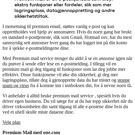
ekstra funksjoner eller fordeler, slik som mer
lagringsplass, datagjennoppretting og andre
sikkerhetstiltak.
I motsetning til premium email, støttes vanlig e-post og kan
opprettholdes ved hjelp av annonsører. Hvis du noen gang har brukt
en standard e-posttjeneste, slik som Gmail, Hotmail osv, har du mest
sannsynlig sett annonser hver gang du har logget inn på din konto
for å sjekke e-postmeldingene dine.
Med Premium mail service trenger du aldri å se en annonse igjen når
du prøver å sende eller lese en e-postmelding. I tillegg vil en
premium mail gi deg tilgang til funksjoner som lar deg jobbe mer
effektivt. Disse funksjonene vil øke din sikkerhet, gi deg mer
lagringsplass, tillate deg å gjenopprette data du har mistet og
stoppe
spam og virus
fra å komme inn i innboksen din, for å nevne noen få.
Vi anbefaler å alltid bruke premium mail service , spesielt hvis du
driver egen business. Du vil sørge for at du har topp sikkerhet når du
driver virksomheten din samt tilgang til alle e-postene dine hvis du
ved et uhell skulle miste dataene dine.
Velg plan
Premium Mail med one.com