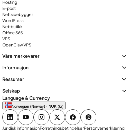
Hosting
E-post
Nettsidebygger
WordPress
Nettbutikk
Office 365
VPS
OpenClaw VPS
Våre merkevarer
Informasjon
Ressurser
Selskap
Language & Currency
Norwegian (Norway) · NOK (kr)
Juridisk informasjon
Forretningsbetingelser
Personvernerklæring