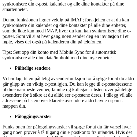
synkronisere din e-post, kalender og alle dine kontakter på dine
smartenheter.
Denne funksjonen ligner veldig på IMAP; forskjellen er at du kan
synkronisere din kalender og dine kontakter på alle dine enheter,
som du ikke kan med
IMAP
, hvor du kun kan synkronisere dine e-
poster. Som vil si at hver gang noen sender deg en invitasjon til et
møte, vises det også på kalenderen din på telefonen.
Tips: Sett opp din konto med Mobile Sync for å automatisk
synkronisere alle dine data/innhold med dine nye enheter.
Pålitelige sendere
Vi har lagt til en pålitelig avsenderfunksjon for å sørge for at du aldri
går glipp av en viktig e-post igjen. Du kan legge til e-postadressene
til dine nærmeste venner, familie og kollegaer i listen over pålitelige
avsendere for å sikre at du alltid ser e-postene deres. I tillegg vil alle
adressene på listen over klarerte avsendere aldri havne i spam -
mappen din.
Påloggingsvarsler
Funksjonen for påloggingsvarsler vil sørge for at du får varsel hver
gang noen prøver å få tilgang din e-postkonto fra utlandet. Hvis det