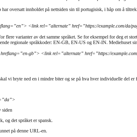
r oversatt innholdet på nettsiden sin til portugisisk, i håp om å tiltrek
reflang=”en”> <link rel=”alternate” href=”https://example.com/da/p
s for flere varianter av det samme språket. Se for eksempel for deg et s
lgende regionale språkkoder: EN-GB, EN-US og EN-IN. Mediehuset sine 
 hreflang=”en-gb”> <link rel=”alternate” href=”https://example.com
kal vi bryte ned en i mindre biter og se på hva hver individuelle del er 
ng=”da”>
v siden
åk, og det språket er spansk.
i funnet på denne URL-en.