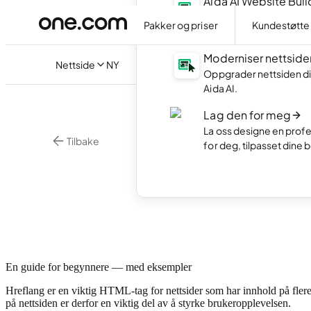
Aida AI Website Buil
Lag din egen nettside 
Pakker og priser
Kundestøtte
AI.
Moderniser nettside
Nettside
NY
Oppgrader nettsiden di
Aida AI.
Lag den for meg
La oss designe en profe
Tilbake
for deg, tilpasset dine 
Digital Markedsfo
Hva e
En guide for begynnere — med eksempler
Hreflang er en viktig HTML-tag for nettsider som har innhold på flere
på nettsiden er derfor en viktig del av å styrke brukeropplevelsen.