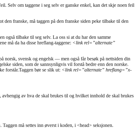
eil. Selv om taggene i seg selv er ganske enkel, kan det skje noen feil
mot den franske, må taggen på den franske siden peke tilbake til den
en også tilbake til seg selv. La oss si at du har den samme
dene må da ha disse hreflang-taggene:
<link rel=”alternate”
på norsk, svensk og engelsk — men også får besøk på nettsiden din
ngelske siden, som de sannsynligvis vil forstå bedre enn den norske.
ke forstår.Taggen bør se slik ut:
<link rel=”alternate” hreflang=”x-
r, avhengig av hva de skal brukes til og hvilket innhold de skal brukes
e. Taggen må settes inn øverst i koden, i <head> seksjonen.