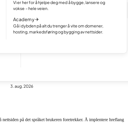
Velg hvordan du vil lage nettsiden din
Vi er her for å hjelpe deg med å bygge, lansere og
e
Les artikkelen
vokse – hele veien.
Slik fungerer AI-basert nettsidebygging
Academy
Les artikkelen
Gå i dybden på alt du trenger å vite om domener,
hosting, markedsføring og bygging av nettsider.
3. aug. 2026
 nettsiden på det språket brukeren foretrekker. Å implentere hreflang