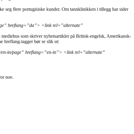
ke seg flere portugisiske kunder. Om tannklinikken i tillegg har sider
age” hreflang=”da”> <link rel=”alternate”
tort mediehus som skriver nyhetsartikler på Britisk-engelsk, Amerikansk-
hreflang-tagger bør se slik ut:
/en-in/page” hreflang=”en-in”> <link rel=”alternate”
for noe.