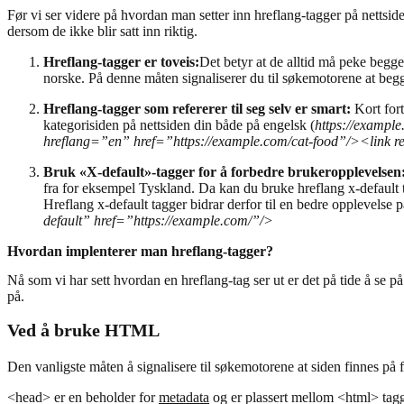
Før vi ser videre på hvordan man setter inn hreflang-tagger på nettside
dersom de ikke blir satt inn riktig.
Hreflang-tagger er toveis:
Det betyr at de alltid må peke begge
norske. På denne måten signaliserer du til søkemotorene at begg
Hreflang-tagger som refererer til seg selv er smart:
Kort fort
kategorisiden på nettsiden din både på engelsk (
https://example
hreflang=”en” href=”https://example.com/cat-food”/><link r
Bruk «X-default»-tagger for å forbedre brukeropplevelsen
fra for eksempel Tyskland. Da kan du bruke hreflang x-default ta
Hreflang x-default tagger bidrar derfor til en bedre opplevelse 
default” href=”https://example.com/”/>
Hvordan implenterer man hreflang-tagger?
Nå som vi har sett hvordan en hreflang-tag ser ut er det på tide å se p
på.
Ved å bruke HTML
Den vanligste måten å signalisere til søkemotorene at siden finnes på 
<head> er en beholder for
metadata
og er plassert mellom <html> ta