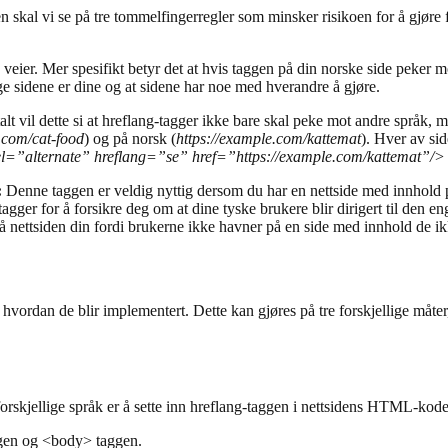
n skal vi se på tre tommelfingerregler som minsker risikoen for å gjøre f
 veier. Mer spesifikt betyr det at hvis taggen på din norske side peker 
e sidene er dine og at sidene har noe med hverandre å gjøre.
alt vil dette si at hreflang-tagger ikke bare skal peke mot andre språk, m
.com/cat-food
) og på norsk (
https://example.com/kattemat
). Hver av si
el=”alternate” hreflang=”se” href=”https://example.com/kattemat”/>
:
Denne taggen er veldig nyttig dersom du har en nettside med innhold 
gger for å forsikre deg om at dine tyske brukere blir dirigert til den e
på nettsiden din fordi brukerne ikke havner på en side med innhold de ik
å hvordan de blir implementert. Dette kan gjøres på tre forskjellige måte
forskjellige språk er å sette inn hreflang-taggen i nettsidens HTML-kod
ggen og <body> taggen.