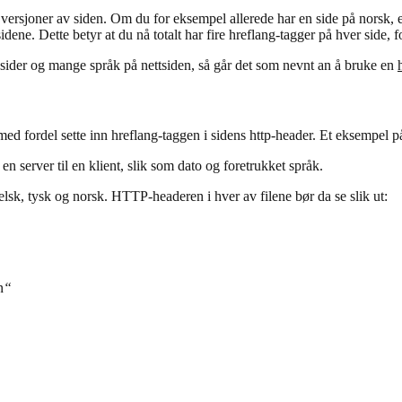
e versjoner av siden. Om du for eksempel allerede har en side på norsk, 
ne. Dette betyr at du nå totalt har fire hreflang-tagger på hver side, fo
 sider og mange språk på nettsiden, så går det som nevnt an å bruke en
fordel sette inn hreflang-taggen i sidens http-header. Et eksempel på 
server til en klient, slik som dato og foretrukket språk.
lsk, tysk og norsk. HTTP-headeren i hver av filene bør da se slik ut:
n
“