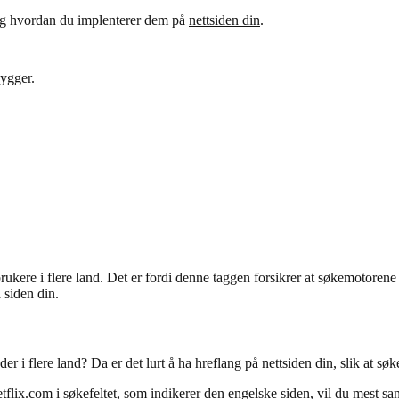
deg hvordan du implenterer dem på
nettsiden din
.
bygger.
brukere i flere land. Det er fordi denne taggen forsikrer at søkemotoren
 siden din.
der i flere land? Da er det lurt å ha hreflang på nettsiden din, slik at sø
etflix.com i søkefeltet, som indikerer den engelske siden, vil du mest s