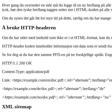
Hver gang du oversetter en side må du legge til en ny hreflang på all
tysk, bør den tyske hreflang-taggen settes inn i HTML-koden på alle side
Om du synes det går litt for mye tid på dette, særlig om du har mange
Å bruke HTTP-headeren
Om du har sider med innhold som ikke er i et HTML-format, kan du med 
HTTP-header koden inneholder informasjon om data som er sendt fra en 
Se for deg at du har den samme PFD-en på tre forskjellige språk: Enge
HTTP/1.1 200 OK
Content-Type: application/pdf
Link: <https://example.com/en/doc.pdf>; rel=”alternate”; hreflang=”e
<https://example.com/de/doc.pdf>; rel=”alternate”; hreflang=”de”
<https://example.com/no/doc.pdf>; rel=”alternate”; hreflang=”no”
XML sitemap