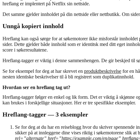
hreflang er implentert på Netflix sin nettside.
Det samme gjelder innholdet på din nettside eller nettbutikk. Om siden di
Unngå kopiert innhold
Hreflang kan også sørge for at søkemotorer ikke misforstår innholdet p
sider. Dette gjelder både innhold som er identitsk med ditt eget innhold
score i søkeresultatene.
Hreflang-tagger er viktig i denne sammenhengen. De gir beskjed til sø
Se for eksempel for deg at har skrevet en
produktbeskrivelse
for en hå
nesten identiske beskrivelser til å bli registrert som duplikatinnhold.
Hvordan ser en hreflang tag ut?
Hreflang-tagger følger en enkel og lik form. Det er viktig å skjønne 
kan brukes i forskjellige situasjoner. Her er tre spesifikke eksempler.
Hreflang-tagger — 3 eksempler
Se for deg at du har en reiseblogg hvor du skriver spennende in
sikker på at innleggene dine vises riktig i søkemotorene slik at b
rel=”alternate” href=”https://example.com/en/page” hreflan