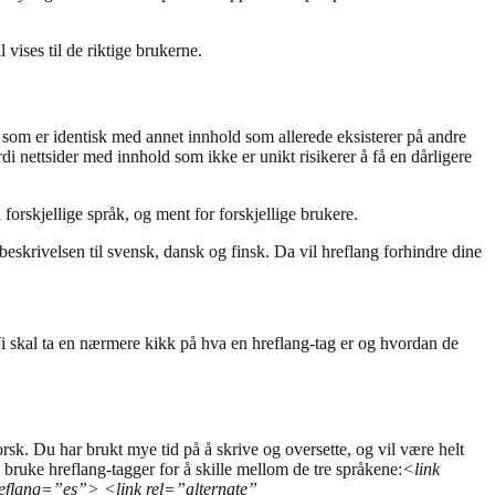
 vises til de riktige brukerne.
d som er identisk med annet innhold som allerede eksisterer på andre
rdi nettsider med innhold som ikke er unikt risikerer å få en dårligere
orskjellige språk, og ment for forskjellige brukere.
eskrivelsen til svensk, dansk og finsk. Da vil hreflang forhindre dine
Vi skal ta en nærmere kikk på hva en hreflang-tag er og hvordan de
sk. Du har brukt mye tid på å skrive og oversette, og vil være helt
du bruke hreflang-tagger for å skille mellom de tre språkene:
<link
reflang=”es”> <link rel=”alternate”