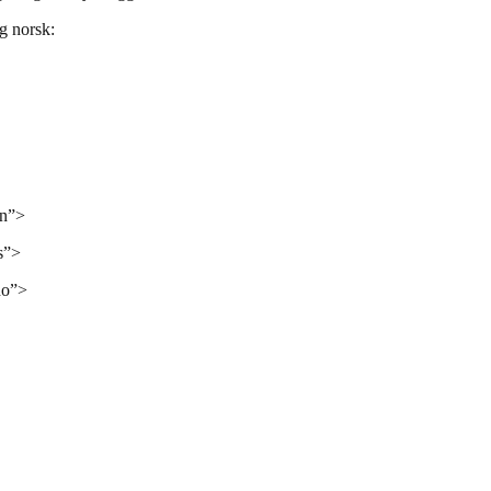
g norsk:
en”>
s”>
no”>