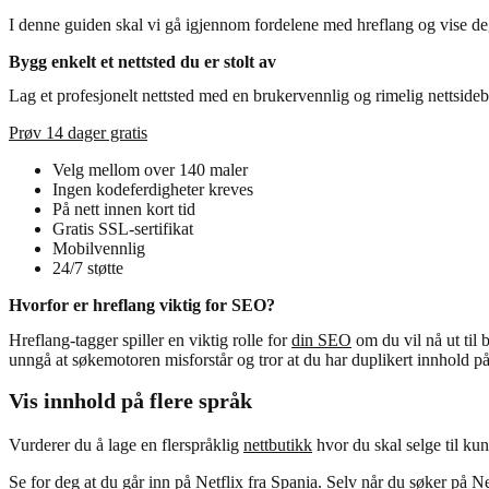
I denne guiden skal vi gå igjennom fordelene med hreflang og vise 
Bygg enkelt et nettsted du er stolt av
Lag et profesjonelt nettsted med en brukervennlig og rimelig nettside
Prøv 14 dager gratis
Velg mellom over 140 maler
Ingen kodeferdigheter kreves
På nett innen kort tid
Gratis SSL-sertifikat
Mobilvennlig
24/7 støtte
Hvorfor er hreflang viktig for SEO?
Hreflang-tagger spiller en viktig rolle for
din SEO
om du vil nå ut til 
unngå at søkemotoren misforstår og tror at du har duplikert innhold på
Vis innhold på flere språk
Vurderer du å lage en flerspråklig
nettbutikk
hvor du skal selge til kun
Se for deg at du går inn på Netflix fra Spania. Selv når du søker på N