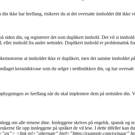
n ikke har hreflang, risikerer du at det oversatte innholdet ditt ikke vil
å siden din, og registrerer det som duplikert innhold. Det vil si innhol
, eller innhold fra andre nettsider. Duplikert innhold er problematisk fo
kemotorene at innholdet ikke er duplikert, men det samme innholdet på f
ndlaget keramikkvase som du selger i nettbutikken din, og har oversatt b
oppbygningen av hreflang når du skal implentere dem på nettsiden din. 
nlegg om alle reisene dine. Innleggene skrives på engelsk, spansk og nor
rukerne får opp innleggene på språket de vil lese. I dette tilfeller kan 
g=”en”> <link rel=”alternate” href=”https://example.com/es/page” h