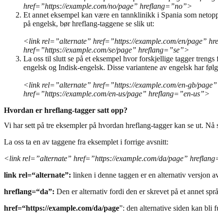
href=”https://example.com/no/page” hreflang=”no”>
Et annet eksempel kan være en tannklinikk i Spania som netopp ha
på engelsk, bør hreflang-taggene se slik ut:
<link rel=”alternate” href=”https://example.com/en/page” h
href=”https://example.com/se/page” hreflang=”se”>
La oss til slutt se på et eksempel hvor forskjellige tagger treng
engelsk og Indisk-engelsk. Disse variantene av engelsk har fø
<link rel=”alternate” href=”https://example.com/en-gb/page”
href=”https://example.com/en-us/page” hreflang=”en-us”>
Hvordan er hreflang-tagger satt opp?
Vi har sett på tre eksempler på hvordan hreflang-tagger kan se ut. Nå s
La oss ta en av taggene fra eksemplet i forrige avsnitt:
<link rel=”alternate” href=”https://example.com/da/page” hrefla
link rel=“alternate”:
linken i denne taggen er en alternativ versjon a
hreflang=“da”:
Den er alternativ fordi den er skrevet på et annet spr
href=“https://example.com/da/page
”: den alternative siden kan bl