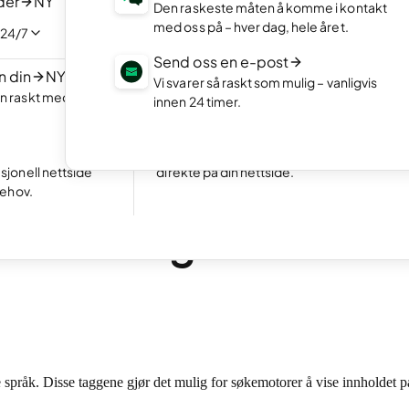
der
NY
Porteføljer
Den raskeste måten å komme i kontakt
ved å chatte med
Vis frem ditt beste arbeid med en tiltalend
med oss på – hver dag, hele året.
 24/7
online portefølje
Send oss en e-post
n din
NY
Nettbutikk
Vi svarer så raskt som mulig – vanligvis
n raskt med
Sett opp din nettbutikk og få inn salg.
innen 24 timer.
Enestående
24 792 reviews on
Booking
Gjør det enkelt for kunder å booke avtaler
sjonell nettside
direkte på din nettside.
behov.
•
10 min. lesing
ring
r Hreflang?
 språk. Disse taggene gjør det mulig for søkemotorer å vise innholdet på