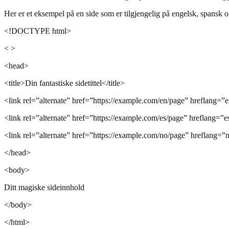
Her er et eksempel på en side som er tilgjengelig på engelsk, spansk o
<!DOCTYPE html>
< >
<head>
<title>Din fantastiske sidetittel</title>
<link rel=”alternate” href=”https://example.com/en/page” hreflang=”
<link rel=”alternate” href=”https://example.com/es/page” hreflang=”e
<link rel=”alternate” href=”https://example.com/no/page” hreflang=”
</head>
<body>
Ditt magiske sideinnhold
</body>
</html>