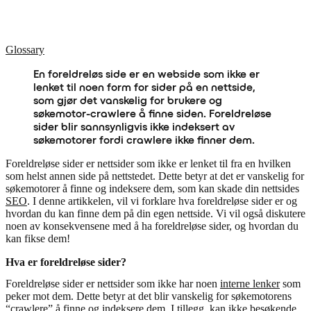
Glossary
En foreldreløs side er en webside som ikke er
lenket til noen form for sider på en nettside,
som gjør det vanskelig for brukere og
søkemotor-crawlere å finne siden. Foreldreløse
sider blir sannsynligvis ikke indeksert av
søkemotorer fordi crawlere ikke finner dem.
Foreldreløse sider er nettsider som ikke er lenket til fra en hvilken
som helst annen side på nettstedet. Dette betyr at det er vanskelig for
søkemotorer å finne og indeksere dem, som kan skade din nettsides
SEO
. I denne artikkelen, vil vi forklare hva foreldreløse sider er og
hvordan du kan finne dem på din egen nettside. Vi vil også diskutere
noen av konsekvensene med å ha foreldreløse sider, og hvordan du
kan fikse dem!
Hva er foreldreløse sider?
Foreldreløse sider er nettsider som ikke har noen
interne lenker
som
peker mot dem. Dette betyr at det blir vanskelig for søkemotorens
“crawlere” å finne og indeksere dem. I tillegg, kan ikke besøkende