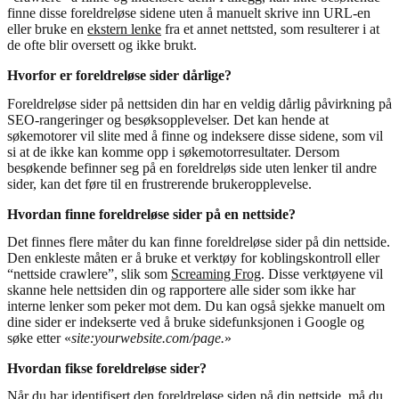
finne disse foreldreløse sidene uten å manuelt skrive inn URL-en
eller bruke en
ekstern lenke
fra et annet nettsted, som resulterer i at
de ofte blir oversett og ikke brukt.
Hvorfor er foreldreløse sider dårlige?
Foreldreløse sider på nettsiden din har en veldig dårlig påvirkning på
SEO-rangeringer og besøksopplevelser. Det kan hende at
søkemotorer vil slite med å finne og indeksere disse sidene, som vil
si at de ikke kan komme opp i søkemotorresultater. Dersom
besøkende befinner seg på en foreldreløs side uten lenker til andre
sider, kan det føre til en frustrerende brukeropplevelse.
Hvordan finne foreldreløse sider på en nettside?
Det finnes flere måter du kan finne foreldreløse sider på din nettside.
Den enkleste måten er å bruke et verktøy for koblingskontroll eller
“nettside crawlere”, slik som
Screaming Frog
. Disse verktøyene vil
skanne hele nettsiden din og rapportere alle sider som ikke har
interne lenker som peker mot dem. Du kan også sjekke manuelt om
dine sider er indekserte ved å bruke sidefunksjonen i Google og
søke etter «
site:yourwebsite.com/page.
»
Hvordan fikse foreldreløse sider?
Når du har identifisert den foreldreløse siden på din nettside, må du