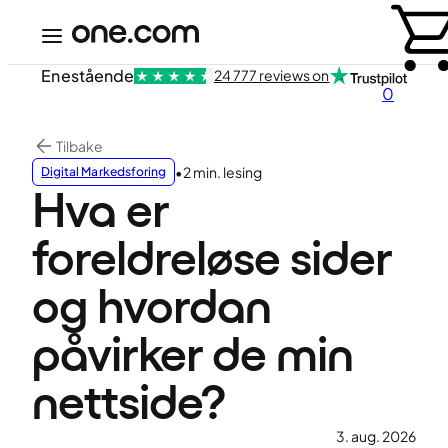
Enestående
24 777 reviews on
0
Tilbake
•
2 min. lesing
Digital Markedsforing
Hva er
foreldreløse sider
og hvordan
påvirker de min
nettside?
3. aug. 2026