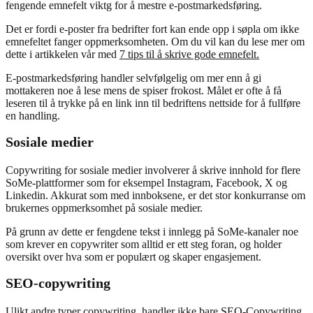
fengende emnefelt viktg for å mestre e-postmarkedsføring.
Det er fordi e-poster fra bedrifter fort kan ende opp i søpla om ikke
emnefeltet fanger oppmerksomheten. Om du vil kan du lese mer om
dette i artikkelen vår med
7 tips til å skrive gode emnefelt.
E-postmarkedsføring handler selvfølgelig om mer enn å gi
mottakeren noe å lese mens de spiser frokost. Målet er ofte å få
leseren til å trykke på en link inn til bedriftens nettside for å fullføre
en handling.
Sosiale medier
Copywriting for sosiale medier involverer å skrive innhold for flere
SoMe-plattformer som for eksempel Instagram, Facebook, X og
Linkedin. Akkurat som med innboksene, er det stor konkurranse om
brukernes oppmerksomhet på sosiale medier.
På grunn av dette er fengdene tekst i innlegg på SoMe-kanaler noe
som krever en copywriter som alltid er ett steg foran, og holder
oversikt over hva som er populært og skaper engasjement.
SEO-copywriting
Ulikt andre typer copywriting, handler ikke bare SEO-Copywriting