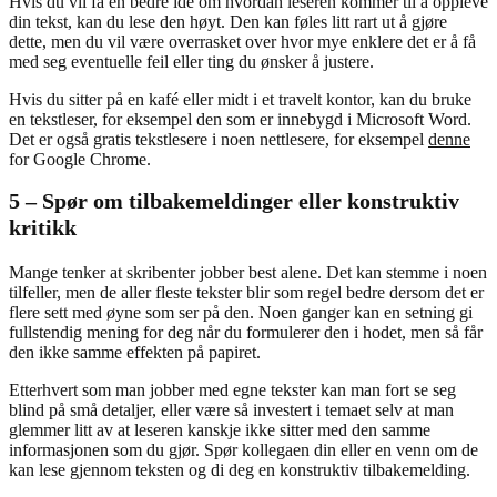
Hvis du vil få en bedre idé om hvordan leseren kommer til å oppleve
din tekst, kan du lese den høyt. Den kan føles litt rart ut å gjøre
dette, men du vil være overrasket over hvor mye enklere det er å få
med seg eventuelle feil eller ting du ønsker å justere.
Hvis du sitter på en kafé eller midt i et travelt kontor, kan du bruke
en tekstleser, for eksempel den som er innebygd i Microsoft Word.
Det er også gratis tekstlesere i noen nettlesere, for eksempel
denne
for Google Chrome.
5 –
Spør om tilbakemeldinger eller konstruktiv
kritikk
Mange tenker at skribenter jobber best alene. Det kan stemme i noen
tilfeller, men de aller fleste tekster blir som regel bedre dersom det er
flere sett med øyne som ser på den. Noen ganger kan en setning gi
fullstendig mening for deg når du formulerer den i hodet, men så får
den ikke samme effekten på papiret.
Etterhvert som man jobber med egne tekster kan man fort se seg
blind på små detaljer, eller være så investert i temaet selv at man
glemmer litt av at leseren kanskje ikke sitter med den samme
informasjonen som du gjør. Spør kollegaen din eller en venn om de
kan lese gjennom teksten og di deg en konstruktiv tilbakemelding.