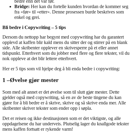
bedre enn det var før.
Bridge:
Her kan du fortelle kunden hvordan de kommer seg
fra «før» til «etter». Denne prosessen burde beskrives som
enkel og grei.
Bli bedre i Copywriting – 5 tips
Dersom du nettopp har begynt med copywriting har du garantert
opplevd at kaffen blir kald mens du sitter der og stirrer på en blank
side. Alle skribenter opplever en skrivesperre på et eller annet
tidspunkt. Etterhvert som du jobber med flere og flere tekster, vil du
nok oppleve at det blir lettere etterhvert.
Her er 5 tips som vil hjelpe deg å bli enda bedre i copywriting:
1 –
Øvelse gjør mester
Som med alt annet er det øvelse som til slutt gjør mester. Dette
gjelder også med copywriting, så en av de beste tingene du kan
gjøre for å bli bedre er å skrive, skrive og så skrive enda mer. Alle
skribenter skriver tekster som ender opp i søpla.
Det er reisen og ikke destinasjonen som er det viktigste, og alle
oppdagelsene du har underveis. Plutselig lager du knallgode tekster
mens kaffen fortsatt er rykende varm!