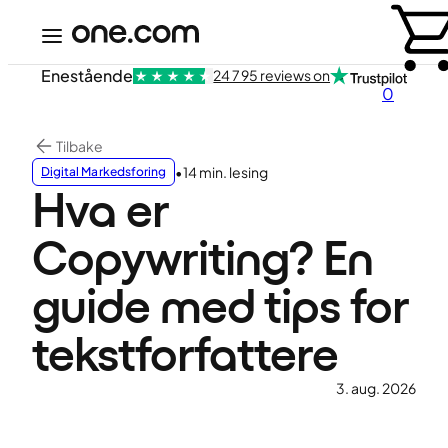
Enestående
24 795 reviews on
0
Tilbake
•
14 min. lesing
Digital Markedsforing
Hva er
Copywriting? En
guide med tips for
tekstforfattere
3. aug. 2026