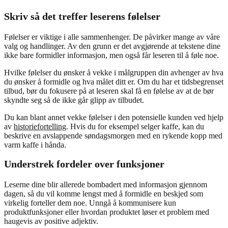
Skriv så det treffer leserens følelser
Følelser er viktige i alle sammenhenger. De påvirker mange av våre
valg og handlinger. Av den grunn er det avgjørende at tekstene dine
ikke bare formidler informasjon, men også får leseren til å føle noe.
Hvilke følelser du ønsker å vekke i målgruppen din avhenger av hva
du ønsker å formidle og hva målet ditt er. Om du har et tidsbegrenset
tilbud, bør du fokusere på at leseren skal få en følelse av at de bør
skyndte seg så de ikke går glipp av tilbudet.
Du kan blant annet vekke følelser i den potensielle kunden ved hjelp
av
historiefortelling
. Hvis du for eksempel selger kaffe, kan du
beskrive en avslappende søndagsmorgen med en rykende kopp med
varm kaffe i hånda.
Understrek fordeler over funksjoner
Leserne dine blir allerede bombadert med informasjon gjennom
dagen, så du vil komme lengst med å formidle en beskjed som
virkelig forteller dem noe. Unngå å kommunisere kun
produktfunksjoner eller hvordan produktet løser et problem med
haugevis av positive adjektiv.