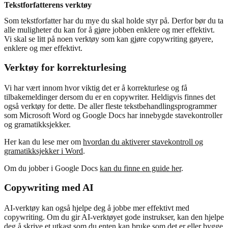
Tekstforfatterens verktøy
Som tekstforfatter har du mye du skal holde styr på. Derfor bør du ta
alle muligheter du kan for å gjøre jobben enklere og mer effektivt.
Vi skal se litt på noen verktøy som kan gjøre copywriting gøyere,
enklere og mer effektivt.
Verktøy for korrekturlesing
Vi har vært innom hvor viktig det er å korrekturlese og få
tilbakemeldinger dersom du er en copywriter. Heldigvis finnes det
også verktøy for dette. De aller fleste tekstbehandlingsprogrammer
som Microsoft Word og Google Docs har innebygde stavekontroller
og gramatikksjekker.
Her kan du lese mer om
hvordan du aktiverer stavekontroll og
gramatikksjekker i Word
.
Om du jobber i Google Docs
kan du finne en guide her
.
Copywriting med AI
AI-verktøy kan også hjelpe deg å jobbe mer effektivt med
copywriting. Om du gir AI-verktøyet gode instrukser, kan den hjelpe
deg å skrive et utkast som du enten kan bruke som det er eller bygge