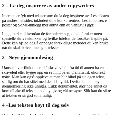
2 – La deg inspirere av andre copywriters
Internett er fylt med tekster som du la deg inspirere av. Les teksten
på andres nettsider, inkludert dine konkurrenters. Les annonser, e-
poster og SoMe-innlegg mer aktivt enn du vanligvis gjør.
Legg merke til hvordan de formulerer seg, om de bruker noen
spesielle skriveteknikker og hvilke følelser de forsøker å spille på.
Dette kan hjelpe deg å oppdage forskjellige metoder du kan bruke
når du skal skrive dine egne tekster.
3 –
Nøye gjennomlesing
Uansett hvor flink du er til å skrive vil du fra tid til annen ha en
skrivefeil eller bygge opp en setning på en grammatisk ukorrekt
måte. Man kan også oppleve at man blir blind på sin egen tekst,
særlig om du har sittet med den i lang tid. Derfor kan en nøye
gjennomlesing ikke unngås. Lukk dokumentet, gjør noe annet og
kom tilbake til teksten med ny giv og våkne øyne. Slik kan du sikre
at teksten er så god som mulig.
4 –
Les teksten høyt til deg selv