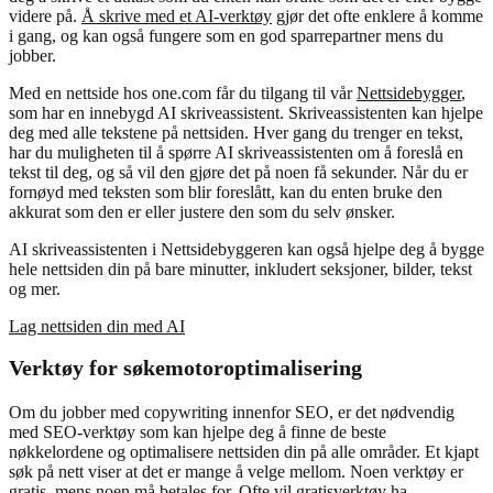
videre på.
Å skrive med et AI-verktøy
gjør det ofte enklere å komme
i gang, og kan også fungere som en god sparrepartner mens du
jobber.
Med en nettside hos one.com får du tilgang til vår
Nettsidebygger
,
som har en innebygd AI skriveassistent. Skriveassistenten kan hjelpe
deg med alle tekstene på nettsiden. Hver gang du trenger en tekst,
har du muligheten til å spørre AI skriveassistenten om å foreslå en
tekst til deg, og så vil den gjøre det på noen få sekunder. Når du er
fornøyd med teksten som blir foreslått, kan du enten bruke den
akkurat som den er eller justere den som du selv ønsker.
AI skriveassistenten i Nettsidebyggeren kan også hjelpe deg å bygge
hele nettsiden din på bare minutter, inkludert seksjoner, bilder, tekst
og mer.
Lag nettsiden din med AI
Verktøy for søkemotoroptimalisering
Om du jobber med copywriting innenfor SEO, er det nødvendig
med SEO-verktøy som kan hjelpe deg å finne de beste
nøkkelordene og optimalisere nettsiden din på alle områder. Et kjapt
søk på nett viser at det er mange å velge mellom. Noen verktøy er
gratis, mens noen må betales for. Ofte vil gratisverktøy ha