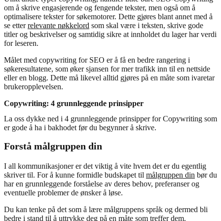
om å skrive engasjerende og fengende tekster, men også om å
optimalisere tekster for søkemotorer. Dette gjøres blant annet med å
se etter
relevante nøkkelord
som skal være i teksten, skrive gode
titler og beskrivelser og samtidig sikre at innholdet du lager har verdi
for leseren.
Målet med copywriting for SEO er å få en bedre rangering i
søkeresultatene, som øker sjansen for mer trafikk inn til en nettside
eller en blogg. Dette må likevel alltid gjøres på en måte som ivaretar
brukeropplevelsen.
Copywriting: 4 grunnleggende prinsipper
La oss dykke ned i 4 grunnleggende prinsipper for Copywriting som
er gode å ha i bakhodet før du begynner å skrive.
Forstå målgruppen din
I all kommunikasjoner er det viktig å vite hvem det er du egentlig
skriver til. For å kunne formidle budskapet til
målgruppen din
bør du
har en grunnleggende forståelse av deres behov, preferanser og
eventuelle problemer de ønsker å løse.
Du kan tenke på det som å lære målgruppens språk og dermed bli
bedre i stand til å uttrykke deg på en måte som treffer dem.