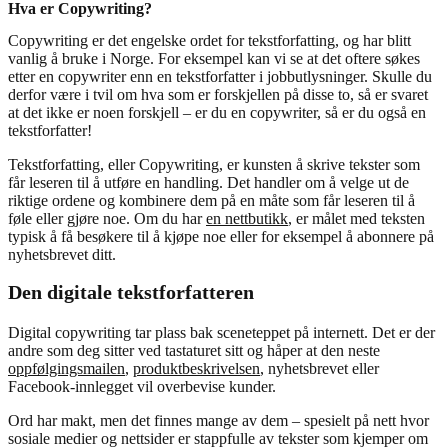
Hva er Copywriting?
Copywriting er det engelske ordet for tekstforfatting, og har blitt
vanlig å bruke i Norge. For eksempel kan vi se at det oftere søkes
etter en copywriter enn en tekstforfatter i jobbutlysninger. Skulle du
derfor være i tvil om hva som er forskjellen på disse to, så er svaret
at det ikke er noen forskjell – er du en copywriter, så er du også en
tekstforfatter!
Tekstforfatting, eller Copywriting, er kunsten å skrive tekster som
får leseren til å utføre en handling. Det handler om å velge ut de
riktige ordene og kombinere dem på en måte som får leseren til å
føle eller gjøre noe. Om du har
en nettbutikk
, er målet med teksten
typisk å få besøkere til å kjøpe noe eller for eksempel å abonnere på
nyhetsbrevet ditt.
Den digitale tekstforfatteren
Digital copywriting tar plass bak sceneteppet på internett. Det er der
andre som deg sitter ved tastaturet sitt og håper at den neste
oppfølgingsmailen
,
produktbeskrivelsen
, nyhetsbrevet eller
Facebook-innlegget vil overbevise kunder.
Ord har makt, men det finnes mange av dem – spesielt på nett hvor
sosiale medier og nettsider er stappfulle av tekster som kjemper om