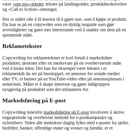
være
«om oss»-tekster
, tekster på landingssider, produktbeskrivelser
og «Call to Action»-setninger.
Her er målet ofte å få leseren til å gjøre noe, som å kjøpe et produkt.
Du kan se på en copywriter som en dyktig turguide som gjør
severdigheter og gater mer interessante ved å snakke om dem på en
spennende måte.
Reklametekster
Copywriting for reklametekster er kort fortalt å markedsføre
produkter, tjenester eller en merkevare på en overbevisende måte
ved å bruke tekst. Det kan for eksempel være teksten i et
reklameskilt du ser på busstoppet, en annonse for sosiale medier
eller TV, et banner på en YouTube-video eller på annonseplassen i
nettavisen. Målet er å skape interesse og gjøre målgruppen
nysgjerrig på produktet som det reklameres for.
Markedsføring på E-post
Copywriting innenfor
markedsføring på E-post
involverer å skrive
engasjerende og overbevise innhold for e-postkampanjer og
nyhetsbrev. Siden alle innbokser daglig fylles med e-poster fra sjefer,
bedrifter, banker, offentlige etater og venner og familie, er et