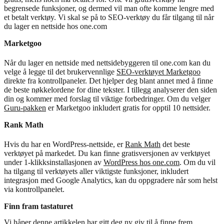
begrensede funksjoner, og dermed vil man ofte komme lengre med
et betalt verktøy. Vi skal se på to SEO-verktøy du får tilgang til når
du lager en nettside hos one.com
Marketgoo
Når du lager en nettside med nettsidebyggeren til one.com kan du
velge å legge til det brukervennlige
SEO-verktøyet Marketgoo
direkte fra kontrollpaneler. Det hjelper deg blant annet med å finne
de beste nøkkelordene for dine tekster. I tillegg analyserer den siden
din og kommer med forslag til viktige forbedringer. Om du velger
Guru-pakken
er Marketgoo inkludert gratis for opptil 10 nettsider.
Rank Math
Hvis du har en WordPress-nettside, er
Rank Math
det beste
verktøyet på markedet. Du kan finne gratisversjonen av verktøyet
under 1-klikksinstallasjonen av
WordPress hos one.com
. Om du vil
ha tilgang til verktøyets aller viktigste funksjoner, inkludert
integrasjon med Google Analytics, kan du oppgradere når som helst
via kontrollpanelet.
Finn fram tastaturet
Vi håper denne artikkelen har gitt deg ny giv til å finne frem