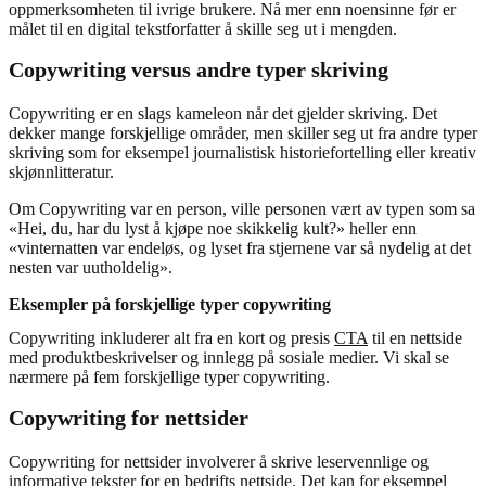
oppmerksomheten til ivrige brukere. Nå mer enn noensinne før er
målet til en digital tekstforfatter å skille seg ut i mengden.
Copywriting versus andre typer skriving
Copywriting er en slags kameleon når det gjelder skriving. Det
dekker mange forskjellige områder, men skiller seg ut fra andre typer
skriving som for eksempel journalistisk historiefortelling eller kreativ
skjønnlitteratur.
Om Copywriting var en person, ville personen vært av typen som sa
«Hei, du, har du lyst å kjøpe noe skikkelig kult?» heller enn
«vinternatten var endeløs, og lyset fra stjernene var så nydelig at det
nesten var uutholdelig».
Eksempler på forskjellige typer copywriting
Copywriting inkluderer alt fra en kort og presis
CTA
til en nettside
med produktbeskrivelser og innlegg på sosiale medier. Vi skal se
nærmere på fem forskjellige typer copywriting.
Copywriting for nettsider
Copywriting for nettsider involverer å skrive leservennlige og
informative tekster for en bedrifts nettside. Det kan for eksempel