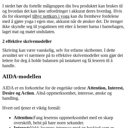
I stedet bør du fortelle målgruppen din hva produktet kan brukes til
og hvordan det kan løse utfordringer i akkurat deres hverdag. Hvis
du for eksempel
tilbyr nettkurs i yoga
kan du fremheve fordelene
med å gjøre yoga i egen stue, akkurat når de ønsker det. De trenger
ikke skyndte seg til yogatimen rett etter å hentet barna i barnehagen,
laget mat og matet undulaten.
2 effektive skrivemodeller
Skriving kan være vanskelig, selv for erfarne skribenter. I dette
avsnittet ser vi nærmere på to effektive skrivemodeller som gjør det
lettere for deg å holde balansen på tastaturet og få leseren til å
handle.
AIDA-modellen
AIDA er en forkortelse for de engelske ordene
Attention, Interest,
Desire og Action
. Altså oppmerksomhet, interesse, ønske og
handling.
Hvert ord tjener et viktig formål:
Attention:
Fang leserens oppmerksomhet med en skarp
overskrift, helst på bare noen sekunder.
Interest:
Vekk leserens interesse med en beskjed som er