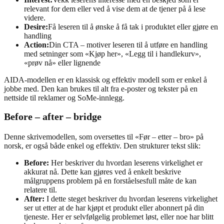
relevant for dem eller ved å vise dem at de tjener på å lese
videre.
Desire:
Få leseren til å ønske å få tak i produktet eller gjøre en
handling
Action:
Din CTA – motiver leseren til å utføre en handling
med setninger som «Kjøp her», «Legg til i handlekurv»,
«prøv nå» eller lignende
AIDA-modellen er en klassisk og effektiv modell som er enkel å
jobbe med. Den kan brukes til alt fra e-poster og tekster på en
nettside til reklamer og SoMe-innlegg.
Before – after – bridge
Denne skrivemodellen, som oversettes til «Før – etter – bro» på
norsk, er også både enkel og effektiv. Den strukturer tekst slik:
Before:
Her beskriver du hvordan leserens virkelighet er
akkurat nå. Dette kan gjøres ved å enkelt beskrive
målgruppens problem på en forståelsesfull måte de kan
relatere til.
After:
I dette steget beskriver du hvordan leserens virkelighet
ser ut etter at de har kjøpt et produkt eller abonnert på din
tjeneste. Her er selvfølgelig problemet løst, eller noe har blitt