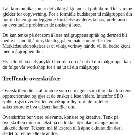
I all kommunikasjon er det viktig å kjenne sitt publikum. Det samme
gjelder for copywriting. For å formidle budskapet til målgruppen din
bør du ha en grunnleggende forståelse av deres behov, preferanser
og eventuelle problemer de ønsker å løse.
Du kan tenke på det som å lære målgruppens språk og dermed bli
bedre i stand til å uttrykke deg på en måte som treffer dem.
Markedsundersøkelser er et viktig verktøy når du vil bli bedre kjent
med målgruppen din.
Hvis du vil ta et dypdykk i hvordan du når ut til din målgruppe, kan
du følge vår
workshop for å nå ut til din målgruppe
.
Treffende overskrifter
Overskriften din skal fungere som en magnet som tiltrekker leserens
oppmersomhet og gjør at de ønsker å lese videre. Innenfor SEO
spiller også overskriften en viktig rolle, fordi de forteller
søkemotorene hva teksten handler om.
Overskrifter bør være relevante, konsise og kreative. Tenk på
overskriften din som tekst på en lukket dør blant mange andre
lukkede dører. Teksten må få leseren til å åpne akkurat din dør i
stedet for en av alle de andre.