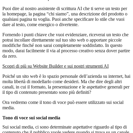
Puoi dire al nostro assistente di scrittura AI che ti serve un testo per
la homepage, la pagina “chi siamo”, una descrizione del prodotto o
qualsiasi pagina tu voglia. Puoi anche specificare lo stile che vuoi
dare al testo, come energico o divertente.
Fornendo i punti chiave che vuoi evidenziare, riceverai un testo che
potrai incollare direttamente sul tuo sito web o apportare piccole
modifiche finché non sarai completamente soddisfatto. In questo
modo, darai facilmente il via al processo creativo senza dover partire
da zero.
Scopri di più su Website Builder e sui nostri strumenti AI
Poiché un sito web è lo spazio personale dell’azienda su internet, hai
molta libertà di modellarlo come desideri. Ma che dire degli altri
canali, in cui il formato, la presentazione e le aspettative generali per
il tipo di contenuto presentato sono più definiti?
Ora vedremo come il tono di voce può essere utilizzato sui social
media.
Tono di voce sui social media
Sui social media, ci sono determinate aspettative riguardo al tipo di
contenuto che il pubblico vuole vedere quando si trova su un canale