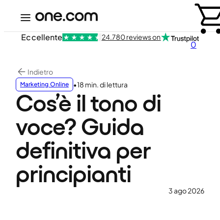
Eccellente
24.780 reviews on
0
Indietro
•
18 min. di lettura
Marketing Online
Cos’è il tono di
voce? Guida
definitiva per
principianti
3 ago 2026