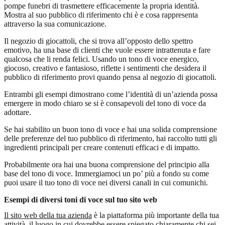
pompe funebri di trasmettere efficacemente la propria identità.
Mostra al suo pubblico di riferimento chi è e cosa rappresenta
attraverso la sua comunicazione.
Il negozio di giocattoli, che si trova all’opposto dello spettro
emotivo, ha una base di clienti che vuole essere intrattenuta e fare
qualcosa che li renda felici. Usando un tono di voce energico,
giocoso, creativo e fantasioso, riflette i sentimenti che desidera il
pubblico di riferimento provi quando pensa al negozio di giocattoli.
Entrambi gli esempi dimostrano come l’identità di un’azienda possa
emergere in modo chiaro se si è consapevoli del tono di voce da
adottare.
Se hai stabilito un buon tono di voce e hai una solida comprensione
delle preferenze del tuo pubblico di riferimento, hai raccolto tutti gli
ingredienti principali per creare contenuti efficaci e di impatto.
Probabilmente ora hai una buona comprensione del principio alla
base del tono di voce. Immergiamoci un po’ più a fondo su come
puoi usare il tuo tono di voce nei diversi canali in cui comunichi.
Esempi di diversi toni di voce sul tuo sito web
Il sito web della tua azienda
è la piattaforma più importante della tua
attività, il luogo in cui dovrebbe essere spiegato chiaramente chi sei,