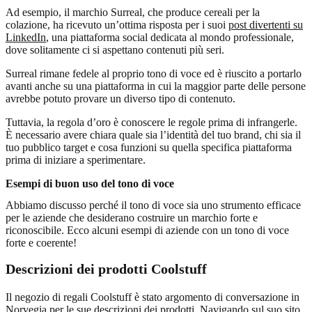
Ad esempio, il marchio Surreal, che produce cereali per la
colazione, ha ricevuto un’ottima risposta per i suoi
post divertenti su
LinkedIn
, una piattaforma social dedicata al mondo professionale,
dove solitamente ci si aspettano contenuti più seri.
Surreal rimane fedele al proprio tono di voce ed è riuscito a portarlo
avanti anche su una piattaforma in cui la maggior parte delle persone
avrebbe potuto provare un diverso tipo di contenuto.
Tuttavia, la regola d’oro è conoscere le regole prima di infrangerle.
È necessario avere chiara quale sia l’identità del tuo brand, chi sia il
tuo pubblico target e cosa funzioni su quella specifica piattaforma
prima di iniziare a sperimentare.
Esempi di buon uso del tono di voce
Abbiamo discusso perché il tono di voce sia uno strumento efficace
per le aziende che desiderano costruire un marchio forte e
riconoscibile. Ecco alcuni esempi di aziende con un tono di voce
forte e coerente!
Descrizioni dei prodotti Coolstuff
Il negozio di regali Coolstuff è stato argomento di conversazione in
Norvegia per le sue descrizioni dei prodotti. Navigando sul suo sito