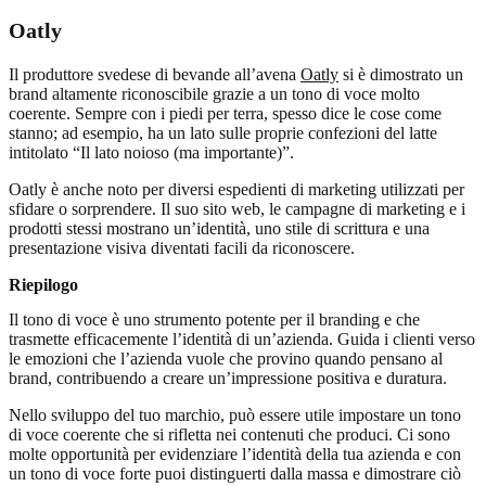
Oatly
Il produttore svedese di bevande all’avena
Oatly
si è dimostrato un
brand altamente riconoscibile grazie a un tono di voce molto
coerente. Sempre con i piedi per terra, spesso dice le cose come
stanno; ad esempio, ha un lato sulle proprie confezioni del latte
intitolato “Il lato noioso (ma importante)”.
Oatly è anche noto per diversi espedienti di marketing utilizzati per
sfidare o sorprendere. Il suo sito web, le campagne di marketing e i
prodotti stessi mostrano un’identità, uno stile di scrittura e una
presentazione visiva diventati facili da riconoscere.
Riepilogo
Il tono di voce è uno strumento potente per il branding e che
trasmette efficacemente l’identità di un’azienda. Guida i clienti verso
le emozioni che l’azienda vuole che provino quando pensano al
brand, contribuendo a creare un’impressione positiva e duratura.
Nello sviluppo del tuo marchio, può essere utile impostare un tono
di voce coerente che si rifletta nei contenuti che produci. Ci sono
molte opportunità per evidenziare l’identità della tua azienda e con
un tono di voce forte puoi distinguerti dalla massa e dimostrare ciò