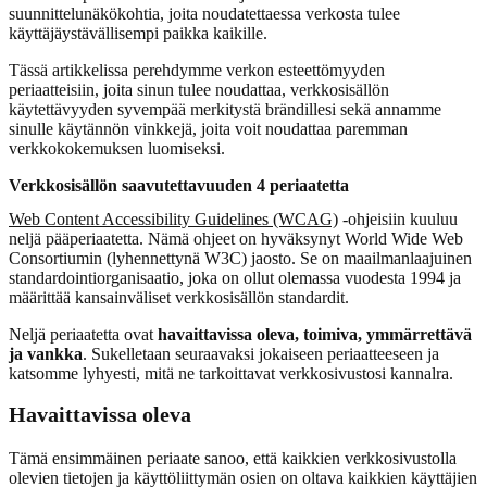
suunnittelunäkökohtia, joita noudatettaessa verkosta tulee
käyttäjäystävällisempi paikka kaikille.
Tässä artikkelissa perehdymme verkon esteettömyyden
periaatteisiin, joita sinun tulee noudattaa, verkkosisällön
käytettävyyden syvempää merkitystä brändillesi sekä annamme
sinulle käytännön vinkkejä, joita voit noudattaa paremman
verkkokokemuksen luomiseksi.
Verkkosisällön saavutettavuuden 4 periaatetta
Web Content Accessibility Guidelines (WCAG)
-ohjeisiin kuuluu
neljä pääperiaatetta. Nämä ohjeet on hyväksynyt World Wide Web
Consortiumin (lyhennettynä W3C) jaosto. Se on maailmanlaajuinen
standardointiorganisaatio, joka on ollut olemassa vuodesta 1994 ja
määrittää kansainväliset verkkosisällön standardit.
Neljä periaatetta ovat
havaittavissa oleva, toimiva, ymmärrettävä
ja vankka
. Sukelletaan seuraavaksi jokaiseen periaatteeseen ja
katsomme lyhyesti, mitä ne tarkoittavat verkkosivustosi kannalra.
Havaittavissa oleva
Tämä ensimmäinen periaate sanoo, että kaikkien verkkosivustolla
olevien tietojen ja käyttöliittymän osien on oltava kaikkien käyttäjien