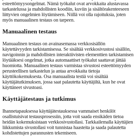
esteettömyysongelmat. Nämä työkalut ovat arvokkaita alustavassa
tarkastelussa ja mahdollisten koodiin, kuviin ja sisältörakenteeseen
liittyvien ongelmien löytämiseen. Niillä voi olla rajoituksia, joten
myös manuaalinen testaus on tarpeen.
Manuaalinen testaus
Manuaalinen testaus on avainasemassa verkkosisällön
käytettävyyden tarkistamisessa. Se sisältää verkkosivustosi sisällön,
navigoinnin ja mahdollisten interaktiivisten elementtien tarkistamisen
löytääksesi ongelmat, jotka automaattiset työkalut saattavat jättää
huomiotta. Manuaalinen testaus varmistaa sivustosi esteettömyyden
perusteellisen tarkastelun ja antaa arvokkaita tietoja
käyttökokemuksesta. Osa manuaalista testiä voi sisältää
käyttäjätutkimuksen, jossa saat palautetta käyttäjiltä, kun he ovat
käyttäneet sivustoasi.
Käyttäjätestaus ja tutkimus
Ihannetapauksessa käyttäjätestauksessa vammaiset henkilöt
osallistuisivat testausprosessiin, jotta voit saada ensikäden tietoa
heidän kokemuksistaan verkkosivustollasi. Tarkkailemalla käyttäjien
liikkumista sivustollasi voit tunnistaa haasteita ja saada palautetta
kohdistettujen parannusten tekemiseen.