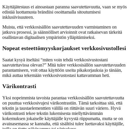
Käyttäjätestaus ei ainoastaan paranna saavutettavuutta, vaan se myös
edistää luottamusta brändiisi osoittamalla sitoutumisesi
inklusiivisuuteen.
Muista, että verkkosisällön saavutettavuuden varmistaminen on
jatkuva prosessi, ja säännölliset arvioinnit ovat ratkaisevan tärkeitä
osallistavan digitaalisen ympäristön ylläpitämiseksi.
Nopeat esteettömyyskorjaukset verkkosivustollesi
Saatat kysyä itseltäsi “miten voin tehdä verkkosivustostani
saavutettavissa olevan?” Mitä tulee verkkosisällön saavutettavuuden
parantamiseen, voit ottaa käyttöön useita pikakorjauksia jo tänään,
mikä auttaa tekemään verkkosivustostasi kattavamman heti.
Värikontrasti
Yksi nopeimmista tavoista parantaa verkkosisällön saavutettavuutta
on puuttua verkkosivujesi värikontrastiin. Tämä tarkoittaa sitä, että
tekstin ja taustaelementtien välillä on riittävän suuri väriero. Hyvä
värikontrasti tekee tekstin lukemisesta miellyttävämmän
kokemuksen jokaiselle käyttäjälle kyvystä riippumatta, mutta se on
avainasemassa se kannalta, että sisältösi tulee luettavaksi käyttäjille,
joilla on tietty näkövamma tai värisokeus.