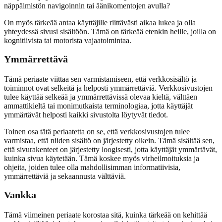
näppäimistön navigoinnin tai äänikomentojen avulla?
On myös tärkeää antaa käyttäjille riittävästi aikaa lukea ja olla
yhteydessä sivusi sisältöön. Tämä on tärkeää etenkin heille, joilla on
kognitiivista tai motorista vajaatoimintaa.
Ymmärrettävä
Tämä periaate viittaa sen varmistamiseen, että verkkosisältö ja
toiminnot ovat selkeitä ja helposti ymmärrettäviä. Verkkosivustojen
tulee käyttää selkeää ja ymmärrettävissä olevaa kieltä, välttäen
ammattikieltä tai monimutkaista terminologiaa, jotta käyttäjät
ymmärtävät helposti kaikki sivustolta löytyvät tiedot.
Toinen osa tätä periaatetta on se, että verkkosivustojen tulee
varmistaa, että niiden sisältö on järjestetty oikein. Tämä sisältää sen,
että sivurakenteet on järjestetty loogisesti, jotta käyttäjät ymmärtävät,
kuinka sivua käytetään. Tämä koskee myös virheilmoituksia ja
ohjeita, joiden tulee olla mahdollisimman informatiivisia,
ymmärrettäviä ja sekaannusta välttäviä.
Vankka
Tämä viimeinen periaate korostaa sitä, kuinka tärkeää on kehittää