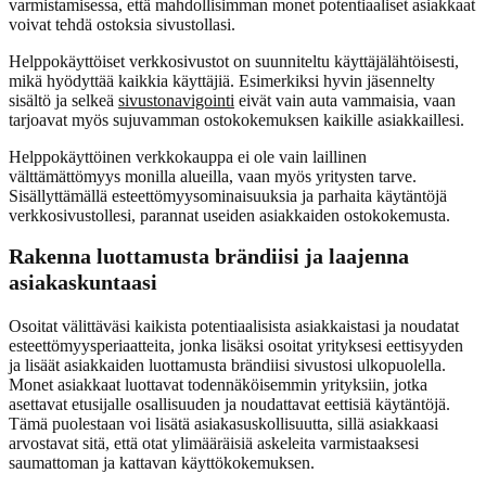
varmistamisessa, että mahdollisimman monet potentiaaliset asiakkaat
voivat tehdä ostoksia sivustollasi.
Helppokäyttöiset verkkosivustot on suunniteltu käyttäjälähtöisesti,
mikä hyödyttää kaikkia käyttäjiä. Esimerkiksi hyvin jäsennelty
sisältö ja selkeä
sivustonavigointi
eivät vain auta vammaisia, vaan
tarjoavat myös sujuvamman ostokokemuksen kaikille asiakkaillesi.
Helppokäyttöinen verkkokauppa ei ole vain laillinen
välttämättömyys monilla alueilla, vaan myös yritysten tarve.
Sisällyttämällä esteettömyysominaisuuksia ja parhaita käytäntöjä
verkkosivustollesi, parannat useiden asiakkaiden ostokokemusta.
Rakenna luottamusta brändiisi ja laajenna
asiakaskuntaasi
Osoitat välittäväsi kaikista potentiaalisista asiakkaistasi ja noudatat
esteettömyysperiaatteita, jonka lisäksi osoitat yrityksesi eettisyyden
ja lisäät asiakkaiden luottamusta brändiisi sivustosi ulkopuolella.
Monet asiakkaat luottavat todennäköisemmin yrityksiin, jotka
asettavat etusijalle osallisuuden ja noudattavat eettisiä käytäntöjä.
Tämä puolestaan voi lisätä asiakasuskollisuutta, sillä asiakkaasi
arvostavat sitä, että otat ylimääräisiä askeleita varmistaaksesi
saumattoman ja kattavan käyttökokemuksen.