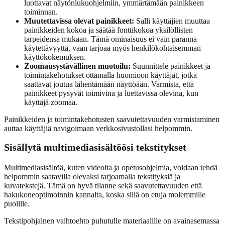
luottavat näytönlukuohjelmiin, ymmärtämään painikkeen
toiminnan.
Muutettavissa olevat painikkeet:
Salli käyttäjien muuttaa
painikkeiden kokoa ja säätää fonttikokoa yksilöllisten
tarpeidensa mukaan. Tämä ominaisuus ei vain paranna
käytettävyyttä, vaan tarjoaa myös henkilökohtaisemman
käyttökokemuksen.
Zoomausystävällinen muotoilu:
Suunnittele painikkeet ja
toimintakehotukset ottamalla huomioon käyttäjät, jotka
saattavat joutua lähentämään näyttöään. Varmista, että
painikkeet pysyvät toimivina ja luettavissa olevina, kun
käyttäjä zoomaa.
Painikkeiden ja toimintakehotusten saavutettavuuden varmistaminen
auttaa käyttäjiä navigoimaan verkkosivustollasi helpommin.
Sisällytä multimediasisältöösi tekstitykset
Multimediasisältöä, kuten videoita ja opetusohjelmia, voidaan tehdä
helpommin saatavilla olevaksi tarjoamalla tekstityksiä ja
kuvatekstejä. Tämä on hyvä tilanne sekä saavutettavuuden että
hakukoneoptimoinnin kannalta, koska sillä on etuja molemmille
puolille.
Tekstipohjainen vaihtoehto puhutulle materiaalille on avainasemassa