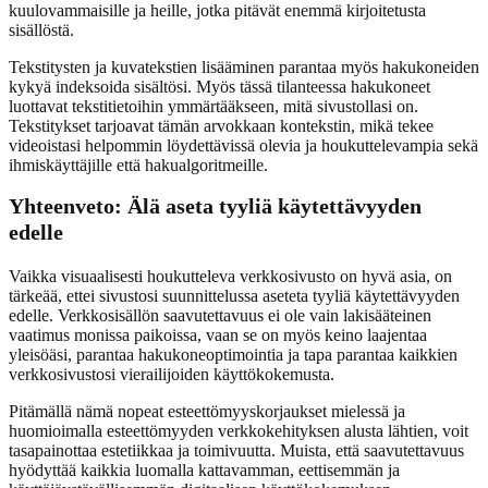
kuulovammaisille ja heille, jotka pitävät enemmä kirjoitetusta
sisällöstä.
Tekstitysten ja kuvatekstien lisääminen parantaa myös hakukoneiden
kykyä indeksoida sisältösi. Myös tässä tilanteessa hakukoneet
luottavat tekstitietoihin ymmärtääkseen, mitä sivustollasi on.
Tekstitykset tarjoavat tämän arvokkaan kontekstin, mikä tekee
videoistasi helpommin löydettävissä olevia ja houkuttelevampia sekä
ihmiskäyttäjille että hakualgoritmeille.
Yhteenveto: Älä aseta tyyliä käytettävyyden
edelle
Vaikka visuaalisesti houkutteleva verkkosivusto on hyvä asia, on
tärkeää, ettei sivustosi suunnittelussa aseteta tyyliä käytettävyyden
edelle. Verkkosisällön saavutettavuus ei ole vain lakisääteinen
vaatimus monissa paikoissa, vaan se on myös keino laajentaa
yleisöäsi, parantaa hakukoneoptimointia ja tapa parantaa kaikkien
verkkosivustosi vierailijoiden käyttökokemusta.
Pitämällä nämä nopeat esteettömyyskorjaukset mielessä ja
huomioimalla esteettömyyden verkkokehityksen alusta lähtien, voit
tasapainottaa estetiikkaa ja toimivuutta. Muista, että saavutettavuus
hyödyttää kaikkia luomalla kattavamman, eettisemmän ja