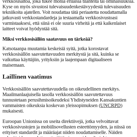
verkkosisältöä, joka tukee monia erilaisia tilanteita tai ominaisuuksia.
Kyse on myös sivustosi tulevaisuudenkestävyydestä tulevaisuuden
tekniikoita ajatellen. Voit noudattaa tätä periaatetta noudattamalla
jatkuvasti verkkostandardeja ja testaamalla verkkosivustoasi
varmistaaksesi, että siinä ei ole suuria virheitä ja että kaikenlaiset
laitteet voivat hyödyntää sitä.
Miksi verkkosisällön saatavuus on tärkeää?
Katsotaanpa muutamia keskeisiä syitä, jotka korostavat
verkkosisällön saavutettavuuden merkitystä ja sitä, kuinka se
vaikuttaa käyttäjiin, yrityksiin ja laajempaan digitaaliseen
maisemaan.
Laillinen vaatimus
Verkkosisällön saavutettavuudella on oikeudellinen merkitys.
Maailmanlaajuisella tasolla verkkosisällön saavutettavuus
tunnustetaan perusihmisoikeudeksi Yhdistyneiden Kansakuntien
vammaisten oikeuksia koskevan yleissopimuksen (
UNCRPD
)
mukaisesti.
Euroopan Unionissa on useita direktiivejä, jotka velvoittavat
verkkosivustojen ja mobiilisovellusten esteettömyyden, ja niissä on
erityiset standardit ja määräajat niiden noudattamiselle. Näiden