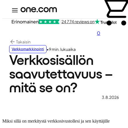
Erinomainen
24 774 reviews on
0
Takaisin
•
9 min. lukuaika
Verkkomarkkinointi
Verkkosisällön
saavutettavuus –
mitä se on?
3.8.2026
Miksi sillä on merkitystä verkkosivustollesi ja sen käyttäjille