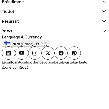
Brändimme
Tiedot
Resurssit
Yritys
Language & Currency
Finnish (Finland) · EUR (€)
Legal
Toimitusehdot
Tietosuojaseloste
Evästekäytäntö
@one.com 2026