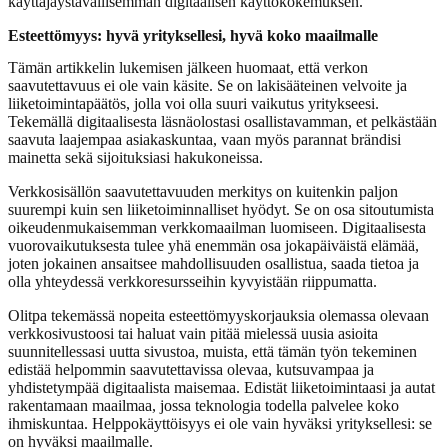
käyttäjäystävällisemmän digitaalisen käyttökokemuksen.
Esteettömyys: hyvä yrityksellesi, hyvä koko maailmalle
Tämän artikkelin lukemisen jälkeen huomaat, että verkon
saavutettavuus ei ole vain käsite. Se on lakisääteinen velvoite ja
liiketoimintapäätös, jolla voi olla suuri vaikutus yritykseesi.
Tekemällä digitaalisesta läsnäolostasi osallistavamman, et pelkästään
saavuta laajempaa asiakaskuntaa, vaan myös parannat brändisi
mainetta sekä sijoituksiasi hakukoneissa.
Verkkosisällön saavutettavuuden merkitys on kuitenkin paljon
suurempi kuin sen liiketoiminnalliset hyödyt. Se on osa sitoutumista
oikeudenmukaisemman verkkomaailman luomiseen. Digitaalisesta
vuorovaikutuksesta tulee yhä enemmän osa jokapäiväistä elämää,
joten jokainen ansaitsee mahdollisuuden osallistua, saada tietoa ja
olla yhteydessä verkkoresursseihin kyvyistään riippumatta.
Olitpa tekemässä nopeita esteettömyyskorjauksia olemassa olevaan
verkkosivustoosi tai haluat vain pitää mielessä uusia asioita
suunnitellessasi uutta sivustoa, muista, että tämän työn tekeminen
edistää helpommin saavutettavissa olevaa, kutsuvampaa ja
yhdistetympää digitaalista maisemaa. Edistät liiketoimintaasi ja autat
rakentamaan maailmaa, jossa teknologia todella palvelee koko
ihmiskuntaa. Helppokäyttöisyys ei ole vain hyväksi yrityksellesi: se
on hyväksi maailmalle.