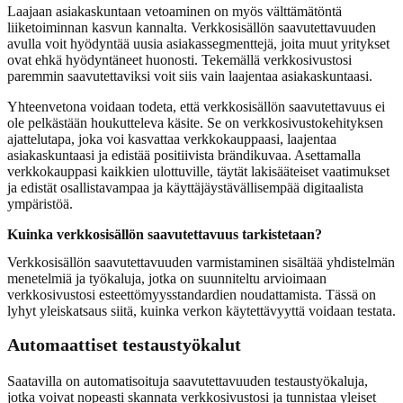
Laajaan asiakaskuntaan vetoaminen on myös välttämätöntä
liiketoiminnan kasvun kannalta. Verkkosisällön saavutettavuuden
avulla voit hyödyntää uusia asiakassegmenttejä, joita muut yritykset
ovat ehkä hyödyntäneet huonosti. Tekemällä verkkosivustosi
paremmin saavutettaviksi voit siis vain laajentaa asiakaskuntaasi.
Yhteenvetona voidaan todeta, että verkkosisällön saavutettavuus ei
ole pelkästään houkutteleva käsite. Se on verkkosivustokehityksen
ajattelutapa, joka voi kasvattaa verkkokauppaasi, laajentaa
asiakaskuntaasi ja edistää positiivista brändikuvaa. Asettamalla
verkkokauppasi kaikkien ulottuville, täytät lakisääteiset vaatimukset
ja edistät osallistavampaa ja käyttäjäystävällisempää digitaalista
ympäristöä.
Kuinka verkkosisällön saavutettavuus tarkistetaan?
Verkkosisällön saavutettavuuden varmistaminen sisältää yhdistelmän
menetelmiä ja työkaluja, jotka on suunniteltu arvioimaan
verkkosivustosi esteettömyysstandardien noudattamista. Tässä on
lyhyt yleiskatsaus siitä, kuinka verkon käytettävyyttä voidaan testata.
Automaattiset testaustyökalut
Saatavilla on automatisoituja saavutettavuuden testaustyökaluja,
jotka voivat nopeasti skannata verkkosivustosi ja tunnistaa yleiset