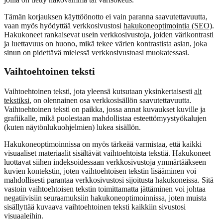
Tämän korjauksen käyttöönotto ei vain paranna saavutettavuutta,
vaan myös hyödyttää verkkosivustosi
hakukoneoptimointia (SEO)
.
Hakukoneet rankaisevat usein verkkosivustoja, joiden värikontrasti
ja luettavuus on huono, mikä tekee värien kontrastista asian, joka
sinun on pidettävä mielessä verkkosivustoasi muokatessasi.
Vaihtoehtoinen teksti
Vaihtoehtoinen teksti, jota yleensä kutsutaan yksinkertaisesti
alt
tekstiksi
, on olennainen osa verkkosisällön saavutettavuutta.
Vaihtoehtoinen teksti on paikka, jossa annat kuvaukset kuville ja
grafiikalle, mikä puolestaan mahdollistaa esteettömyystyökalujen
(kuten näytönlukuohjelmien) lukea sisällön.
Hakukoneoptimoinnissa on myös tärkeää varmistaa, että kaikki
visuaaliset materiaalit sisältävät vaihtoehtoista tekstiä. Hakukoneet
luottavat siihen indeksoidessaan verkkosivustoja ymmärtääkseen
kuvien kontekstin, joten vaihtoehtoisen tekstin lisääminen voi
mahdollisesti parantaa verkkosivustosi sijoitusta hakukoneissa. Sitä
vastoin vaihtoehtoisen tekstin toimittamatta jättäminen voi johtaa
negatiivisiin seuraamuksiin hakukoneoptimoinnissa, joten muista
sisällyttää kuvaava vaihtoehtoinen teksti kaikkiin sivustosi
visuaaleihin.