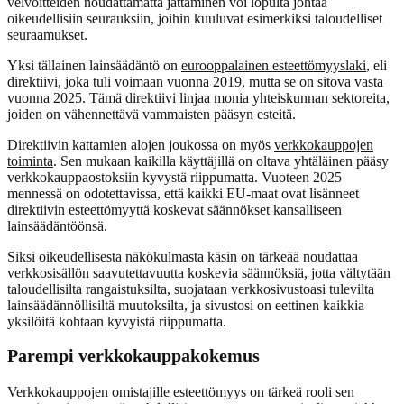
velvoitteiden noudattamatta jättäminen voi lopulta johtaa
oikeudellisiin seurauksiin, joihin kuuluvat esimerkiksi taloudelliset
seuraamukset.
Yksi tällainen lainsäädäntö on
eurooppalainen esteettömyyslaki
, eli
direktiivi, joka tuli voimaan vuonna 2019, mutta se on sitova vasta
vuonna 2025. Tämä direktiivi linjaa monia yhteiskunnan sektoreita,
joiden on vähennettävä vammaisten pääsyn esteitä.
Direktiivin kattamien alojen joukossa on myös
verkkokauppojen
toiminta
. Sen mukaan kaikilla käyttäjillä on oltava yhtäläinen pääsy
verkkokauppaostoksiin kyvystä riippumatta. Vuoteen 2025
mennessä on odotettavissa, että kaikki EU-maat ovat lisänneet
direktiivin esteettömyyttä koskevat säännökset kansalliseen
lainsäädäntöönsä.
Siksi oikeudellisesta näkökulmasta käsin on tärkeää noudattaa
verkkosisällön saavutettavuutta koskevia säännöksiä, jotta vältytään
taloudellisilta rangaistuksilta, suojataan verkkosivustoasi tulevilta
lainsäädännöllisiltä muutoksilta, ja sivustosi on eettinen kaikkia
yksilöitä kohtaan kyvyistä riippumatta.
Parempi verkkokauppakokemus
Verkkokauppojen omistajille esteettömyys on tärkeä rooli sen