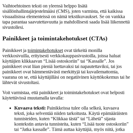
Vaihtoehtoinen teksti on yleensä helppo lisätä
sisällönhallintajärjestelmääsi (CMS), joten varmista, että kaikissa
visuaalisissa elementeissä on nämä tekstikuvaukset. Se on vankka
tapa parantaa saavutettavuutta ja mahdollisesti saada lisää liikennettä
sivustollesi.
Painikkeet ja toimintakehotukset (CTAs)
Painikkeet ja
toimintakehotukset
ovat tärkeitä monilla
verkkosivuilla, erityisesti verkkokauppasivustoilla, joissa haluat
käyttäjien klikkaavan “Lisää ostoskoriin” tai “Kassalle”. Jos
painikkeet ovat liian pieniä luettavaksi tai napautettaviksi, tai jos
painikkeet ovat hämmentävästi merkittyjä tai kuvailemattomia,
vaarana on se, että käyttäjilläsi on negatiivinen käyttökokemus tai he
lähtevät sivustoltasi.
Voit varmistaa, että painikkeet ja toimintakehotukset ovat helposti
käytettävissä muutamalla tavalla:
Kuvaava teksti:
Painikkeissa tulee olla selkeä, kuvaava
teksti, joka selventää niiden tarkoitusta. Käytä epämääräisten
tunnisteiden, kuten “Klikkaa tästä” tai “Lähetä” sijasta
kontekstin antavia tunnisteita, kuten “Lisää tuote ostoskoriin”
tai “Jatka kassalle”. Tämä auttaa käyttäjiä, myös niitä, jotka