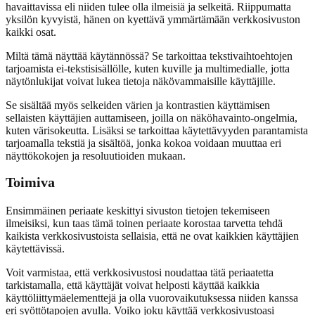
havaittavissa eli niiden tulee olla ilmeisiä ja selkeitä. Riippumatta
yksilön kyvyistä, hänen on kyettävä ymmärtämään verkkosivuston
kaikki osat.
Miltä tämä näyttää käytännössä? Se tarkoittaa tekstivaihtoehtojen
tarjoamista ei-tekstisisällölle, kuten kuville ja multimedialle, jotta
näytönlukijat voivat lukea tietoja näkövammaisille käyttäjille.
Se sisältää myös selkeiden värien ja kontrastien käyttämisen
sellaisten käyttäjien auttamiseen, joilla on näköhavainto-ongelmia,
kuten värisokeutta. Lisäksi se tarkoittaa käytettävyyden parantamista
tarjoamalla tekstiä ja sisältöä, jonka kokoa voidaan muuttaa eri
näyttökokojen ja resoluutioiden mukaan.
Toimiva
Ensimmäinen periaate keskittyi sivuston tietojen tekemiseen
ilmeisiksi, kun taas tämä toinen periaate korostaa tarvetta tehdä
kaikista verkkosivustoista sellaisia, että ne ovat kaikkien käyttäjien
käytettävissä.
Voit varmistaa, että verkkosivustosi noudattaa tätä periaatetta
tarkistamalla, että käyttäjät voivat helposti käyttää kaikkia
käyttöliittymäelementtejä ja olla vuorovaikutuksessa niiden kanssa
eri syöttötapojen avulla. Voiko joku käyttää verkkosivustoasi