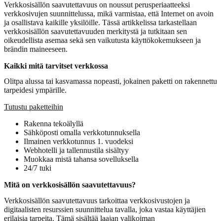
Verkkosisällön saavutettavuus on noussut perusperiaatteeksi
verkkosivujen suunnittelussa, mikä varmistaa, että Internet on avoin
ja osallistava kaikille yksilöille. Tässä artikkelissa tarkastellaan
verkkosisällön saavutettavuuden merkitystä ja tutkitaan sen
oikeudellista asemaa sekä sen vaikutusta käyttökokemukseen ja
brändin maineeseen.
Kaikki mitä tarvitset verkkossa
Olitpa alussa tai kasvamassa nopeasti, jokainen paketti on rakennettu
tarpeidesi ympärille.
Tutustu paketteihin
Rakenna tekoälyllä
Sähköposti omalla verkkotunnuksella
Ilmainen verkkotunnus 1. vuodeksi
Webhotelli ja tallennustila sisältyy
Muokkaa mistä tahansa sovelluksella
24/7 tuki
Mitä on verkkosisällön saavutettavuus?
Verkkosisällön saavutettavuus tarkoittaa verkkosivustojen ja
digitaalisten resurssien suunnittelua tavalla, joka vastaa käyttäjien
erilaisia tarpeita. Tämä sisältää laajan valikoiman