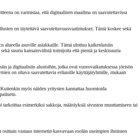
voitteena on varmistaa, että digitaalinen maailma on saavutettavissa
vellusten on täytettävä saavutettavuusvaatimukset. Tämä koskee sekä
:n alueella asuville asiakkaille. Tämä ulottuu kaikenlaisiin
sekä suuria kansainvälisiä toimijoita että pieniä ja keskisuuria
in ja digitaalisiin alustoihin, jotka ovat vuorovaikutuksessa yleisön
ymien on oltava saavutettavia erilaisille käyttäjäryhmille, mukaan
oa. Kuitenkin myös näiden yritysten kannattaa huomioida
pailuetu.
oi tarkoittaa esimerkiksi sakkoja, määräyksiä sivuston muuttamiseen tai
n osittain vastaus internetin kasvavaan rooliin useimpien ihmisten