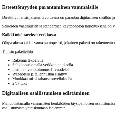
Esteettömyyden parantaminen vammaisille
Direktiivin ensisijaisena tavoitteena on parantaa digitaalisen sisällön ja
Selkeiden vaatimusten ja standardien käyttöönoton tarkoituksena on var
Kaikki mitä tarvitset verkkossa
Olitpa alussa tai kasvamassa nopeasti, jokainen paketti on rakennettu t
Tutustu paketteihin
Rakenna tekoälyllä
Sähköposti omalla verkkotunnuksella
Ilmainen verkkotunnus 1. vuodeksi
Webhotelli ja tallennustila sisältyy
Muokkaa mistä tahansa sovelluksella
24/7 tuki
Digitaalisen osallistumisen edistäminen
Mahdollistamalla vammaisten henkilöiden täysipainoisen osallistumisen 
osallistumasta yhteiskuntaan laajemmin.