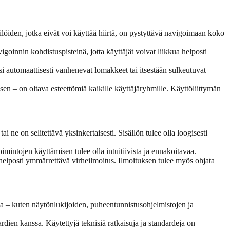
öiden, jotka eivät voi käyttää hiirtä, on pystyttävä navigoimaan koko
goinnin kohdistuspisteinä, jotta käyttäjät voivat liikkua helposti
iksi automaattisesti vanhenevat lomakkeet tai itsestään sulkeutuvat
n – on oltava esteettömiä kaikille käyttäjäryhmille. Käyttöliittymän
 ne on selitettävä yksinkertaisesti. Sisällön tulee olla loogisesti
oimintojen käyttämisen tulee olla intuitiivista ja ennakoitavaa.
 helposti ymmärrettävä virheilmoitus. Ilmoituksen tulee myös ohjata
sa – kuten näytönlukijoiden, puheentunnistusohjelmistojen ja
rdien kanssa. Käytettyjä teknisiä ratkaisuja ja standardeja on