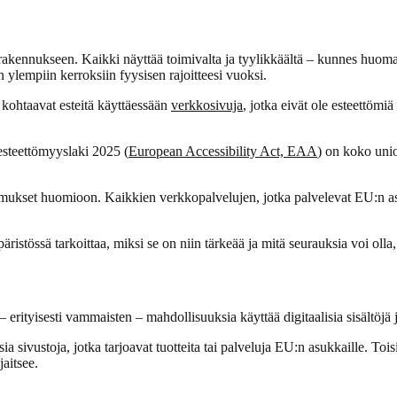
n rakennukseen. Kaikki näyttää toimivalta ja tyylikkäältä – kunnes huoma
n ylempiin kerroksiin fyysisen rajoitteesi vuoksi.
 kohtaavat esteitä käyttäessään
verkkosivuja
, jotka eivät ole esteettömiä
 esteettömyyslaki 2025 (
European Accessibility Act, EAA
) on koko unio
timukset huomioon. Kaikkien verkkopalvelujen, jotka palvelevat EU:n as
ristössä tarkoittaa, miksi se on niin tärkeää ja mitä seurauksia voi olla,
erityisesti vammaisten – mahdollisuuksia käyttää digitaalisia sisältöjä j
a sivustoja, jotka tarjoavat tuotteita tai palveluja EU:n asukkaille. Toi
jaitsee.