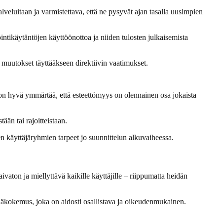
palveluitaan ja varmistettava, että ne pysyvät ajan tasalla uusimpien
intikäytäntöjen käyttöönottoa ja niiden tulosten julkaisemista
t muutokset täyttääkseen direktiivin vaatimukset.
en on hyvä ymmärtää, että esteettömyys on olennainen osa jokaista
ään tai rajoitteistaan.
 käyttäjäryhmien tarpeet jo suunnittelun alkuvaiheessa.
vaton ja miellyttävä kaikille käyttäjille – riippumatta heidän
jäkokemus, joka on aidosti osallistava ja oikeudenmukainen.