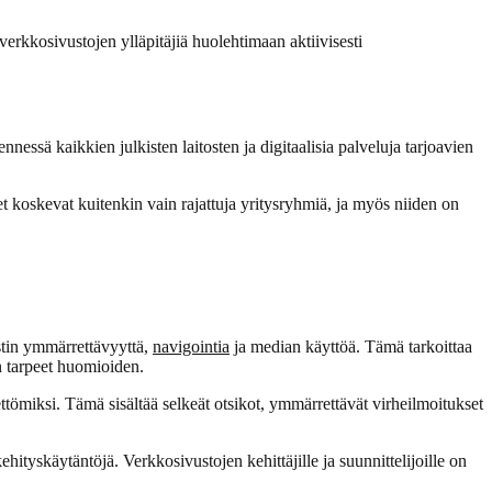
a verkkosivustojen ylläpitäjiä huolehtimaan aktiivisesti
sä kaikkien julkisten laitosten ja digitaalisia palveluja tarjoavien
set koskevat kuitenkin vain rajattuja yritysryhmiä, ja myös niiden on
kstin ymmärrettävyyttä,
navigointia
ja median käyttöä. Tämä tarkoittaa
 tarpeet huomioiden.
ttömiksi. Tämä sisältää selkeät otsikot, ymmärrettävät virheilmoitukset
yskäytäntöjä. Verkkosivustojen kehittäjille ja suunnittelijoille on