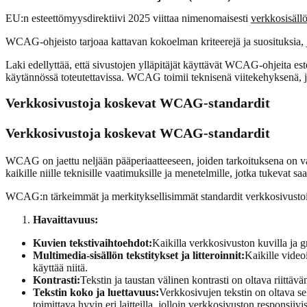
EU:n esteettömyysdirektiivi 2025 viittaa nimenomaisesti
verkkosisäll
WCAG-ohjeisto tarjoaa kattavan kokoelman kriteerejä ja suosituksia, joi
Laki edellyttää, että sivustojen ylläpitäjät käyttävät WCAG-ohjeita est
käytännössä toteutettavissa. WCAG toimii teknisenä viitekehyksenä, jot
Verkkosivustoja koskevat WCAG-standardit
Verkkosivustoja koskevat WCAG-standardit
WCAG on jaettu neljään pääperiaatteeseen, joiden tarkoituksena on 
kaikille niille teknisille vaatimuksille ja menetelmille, jotka tukevat s
WCAG:n tärkeimmät ja merkityksellisimmät standardit verkkosivustoil
Havaittavuus:
Kuvien tekstivaihtoehdot:
Kaikilla verkkosivuston kuvilla ja g
Multimedia-sisällön tekstitykset ja litteroinnit:
Kaikille video
käyttää niitä.
Kontrasti:
Tekstin ja taustan välinen kontrasti on oltava riittävän
Tekstin koko ja luettavuus:
Verkkosivujen tekstin on oltava sel
toimittava hyvin eri laitteilla, jolloin
verkkosivuston responsiivi