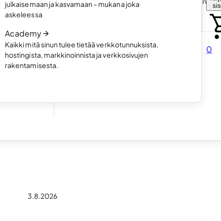
Valitse miten haluat luoda omat kotisivut
julkaisemaan ja kasvamaan – mukana joka
si
rtfolio-
Lue artikkeli
askeleessa
Academy
Kaikki mitä sinun tulee tietää verkkotunnuksista,
0
hostingista, markkinoinnista ja verkkosivujen
rakentamisesta.
illesi
vi
3.8.2026