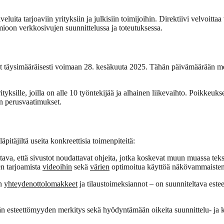
eluita tarjoaviin yrityksiin ja julkisiin toimijoihin. Direktiivi velvoitta
mioon verkkosivujen suunnittelussa ja toteutuksessa.
täysimääräisesti voimaan 28. kesäkuuta 2025. Tähän päivämäärään mennes
tyksille, joilla on alle 10 työntekijää ja alhainen liikevaihto. Poikkeuk
en perusvaatimukset.
pitäjiltä useita konkreettisia toimenpiteitä:
ttava, että sivustot noudattavat ohjeita, jotka koskevat muun muassa te
ten tarjoamista
videoihin
sekä
värien
optimoitua käyttöä näkövammaisten
en
yhteydenottolomakkeet
ja tilaustoimeksiannot – on suunniteltava estee
esteettömyyden merkitys sekä hyödyntämään oikeita suunnittelu- ja kehit