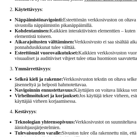
Käytettävyys
:
Näppäimistönavigointi:
Esteettömän verkkosivuston on oltava t
sivustolla näppäimistön pikanäppäimillä.
Kohdentaminen:
Kaikkien interaktiivisten elementtien – kuten 
elementistä toiseen.
Aikarajoitusten välttäminen:
Verkkosivusto ei saa sisältää aik
ponnahdusikkunat tulee välttää.
Esteettömät vuorovaikutukset:
Kaikkien verkkosivuston vuoro
visuaaliset ja auditiiviset vihjeet tulee ottaa huomioon saavute
Ymmärrettävyys
:
Selkeä kieli ja rakenne:
Verkkosivuston tekstin on oltava selkeä
jäsenneltyä ja helposti hahmotettavaa.
Navigoinnin ennustettavuus:
Käyttäjien on voitava liikkua verk
Virheilmoitukset ja korjaukset:
Jos käyttäjä tekee virheen, es
käyttäjää virheen korjaamisessa.
Kestävyys
:
Teknologian yhteensopivuus:
Verkkosivustot on suunniteltava 
ääniohjausjärjestelmien.
Tulevaisuuden varalle:
Sivuston tulee olla rakennettu niin, et