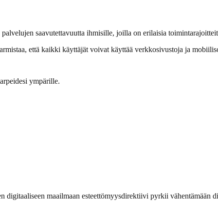
 palvelujen saavutettavuutta ihmisille, joilla on erilaisia toimintarajoitt
mistaa, että kaikki käyttäjät voivat käyttää verkkosivustoja ja mobiiliso
arpeidesi ympärille.
digitaaliseen maailmaan esteettömyysdirektiivi pyrkii vähentämään digit