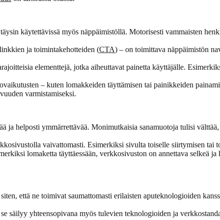
äysin käytettävissä myös näppäimistöllä. Motorisesti vammaisten henkil
linkkien ja toimintakehotteiden (
CTA
) – on toimittava näppäimistön navi
arajoitteisia elementtejä, jotka aiheuttavat painetta käyttäjälle. Esimerk
vaikutusten – kuten lomakkeiden täyttämisen tai painikkeiden painamise
ttavuuden varmistamiseksi.
ä ja helposti ymmärrettävää. Monimutkaisia sanamuotoja tulisi välttää, tai
kosivustolla vaivattomasti. Esimerkiksi sivulta toiselle siirtymisen tai t
imerkiksi lomaketta täyttäessään, verkkosivuston on annettava selkeä ja
siten, että ne toimivat saumattomasti erilaisten aputeknologioiden kans
tä se säilyy yhteensopivana myös tulevien teknologioiden ja verkkostanda