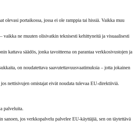
at olevasi portaikossa, jossa ei ole ramppia tai hissiä. Vaikka muu
 – vaikka ne muuten olisivatkin teknisesti kehittyneitä ja visuaalisesti
nin kattava säädös, jonka tavoitteena on parantaa verkkosivustojen ja
ukkaita, on noudatettava saavutettavuusvaatimuksia – jotta jokainen
 jos nettisivujen omistajat eivät noudata tulevaa EU-direktiiviä.
a palveluita.
sin sanoen, jos verkkopalvelu palvelee EU-käyttäjiä, sen on täytettävä