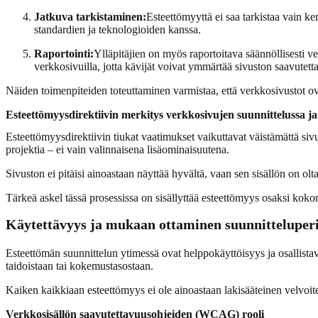
Jatkuva tarkistaminen:
Esteettömyyttä ei saa tarkistaa vain ker
standardien ja teknologioiden kanssa.
Raportointi:
Ylläpitäjien on myös raportoitava säännöllisesti v
verkkosivuilla, jotta kävijät voivat ymmärtää sivuston saavutet
Näiden toimenpiteiden toteuttaminen varmistaa, että verkkosivustot ovat
Esteettömyysdirektiivin merkitys verkkosivujen suunnittelussa ja
Esteettömyysdirektiivin tiukat vaatimukset vaikuttavat väistämättä sivu
projektia – ei vain valinnaisena lisäominaisuutena.
Sivuston ei pitäisi ainoastaan näyttää hyvältä, vaan sen sisällön on olta
Tärkeä askel tässä prosessissa on sisällyttää esteettömyys osaksi koko
Käytettävyys ja mukaan ottaminen suunnitteluperi
Esteettömän suunnittelun ytimessä ovat helppokäyttöisyys ja osallistav
taidoistaan tai kokemustasostaan.
Kaiken kaikkiaan esteettömyys ei ole ainoastaan lakisääteinen velvoit
Verkkosisällön saavutettavuusohjeiden (WCAG) rooli