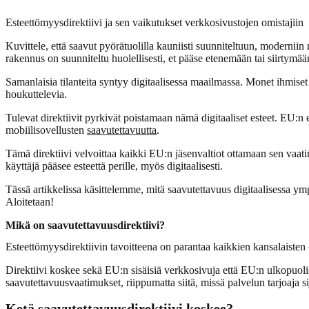
Esteettömyysdirektiivi ja sen vaikutukset verkkosivustojen omistajiin
Kuvittele, että saavut pyörätuolilla kauniisti suunniteltuun, modernii
rakennus on suunniteltu huolellisesti, et pääse etenemään tai siirtymää
Samanlaisia tilanteita syntyy digitaalisessa maailmassa. Monet ihmiset
houkuttelevia.
Tulevat direktiivit pyrkivät poistamaan nämä digitaaliset esteet. EU:n
mobiilisovellusten
saavutettavuutta
.
Tämä direktiivi velvoittaa kaikki EU:n jäsenvaltiot ottamaan sen vaa
käyttäjä pääsee esteettä perille, myös digitaalisesti.
Tässä artikkelissa käsittelemme, mitä saavutettavuus digitaalisessa ympä
Aloitetaan!
Mikä on saavutettavuusdirektiivi?
Esteettömyysdirektiivin tavoitteena on parantaa kaikkien kansalaisten – 
Direktiivi koskee sekä EU:n sisäisiä verkkosivuja että EU:n ulkopuolisi
saavutettavuusvaatimukset, riippumatta siitä, missä palvelun tarjoaja si
Ketä saavutettavuusdirektiivi koskee?