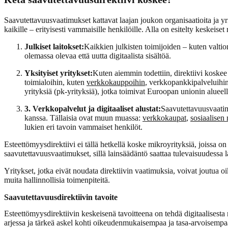
Saavutettavuusvaatimukset kattavat laajan joukon organisaatioita ja yrity
kaikille – erityisesti vammaisille henkilöille. Alla on esitelty keskeiset
Julkiset laitokset:
Kaikkien julkisten toimijoiden – kuten valti
olemassa olevaa että uutta digitaalista sisältöä.
Yksityiset yritykset:
Kuten aiemmin todettiin, direktiivi koskee 
toimialoihin, kuten
verkkokauppoihin
, verkkopankkipalveluihin,
yrityksiä (pk-yrityksiä), jotka toimivat Euroopan unionin alueell
3. Verkkopalvelut ja digitaaliset alustat:
Saavutettavuusvaatimu
kanssa. Tällaisia ovat muun muassa:
verkkokaupat
,
sosiaalisen
lukien eri tavoin vammaiset henkilöt.
Esteettömyysdirektiivi ei tällä hetkellä koske mikroyrityksiä, joissa 
saavutettavuusvaatimukset, sillä lainsäädäntö saattaa tulevaisuudessa 
Yritykset, jotka eivät noudata direktiivin vaatimuksia, voivat joutua 
muita hallinnollisia toimenpiteitä.
Saavutettavuusdirektiivin tavoite
Esteettömyysdirektiivin keskeisenä tavoitteena on tehdä digitaalisesta 
arjessa ja tärkeä askel kohti oikeudenmukaisempaa ja tasa-arvoisempa