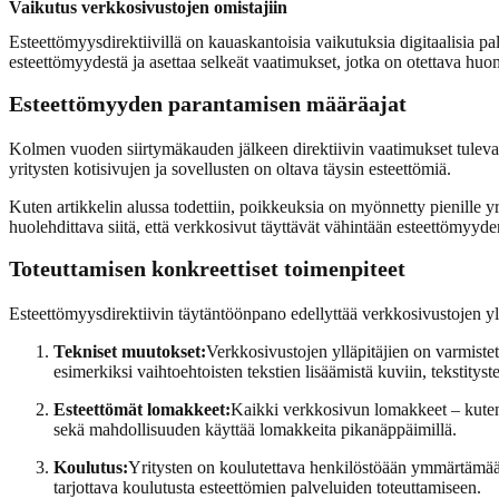
Vaikutus verkkosivustojen omistajiin
Esteettömyysdirektiivillä on kauaskantoisia vaikutuksia digitaalisia palv
esteettömyydestä ja asettaa selkeät vaatimukset, jotka on otettava huo
Esteettömyyden parantamisen määräajat
Kolmen vuoden siirtymäkauden jälkeen direktiivin vaatimukset tulevat 
yritysten kotisivujen ja sovellusten on oltava täysin esteettömiä.
Kuten artikkelin alussa todettiin, poikkeuksia on myönnetty pienille yri
huolehdittava siitä, että verkkosivut täyttävät vähintään esteettömyyd
Toteuttamisen konkreettiset toimenpiteet
Esteettömyysdirektiivin täytäntöönpano edellyttää verkkosivustojen yllä
Tekniset muutokset:
Verkkosivustojen ylläpitäjien on varmiste
esimerkiksi vaihtoehtoisten tekstien lisäämistä kuviin, tekstitys
Esteettömät lomakkeet:
Kaikki verkkosivun lomakkeet – kut
sekä mahdollisuuden käyttää lomakkeita pikanäppäimillä.
Koulutus:
Yritysten on koulutettava henkilöstöään ymmärtämään 
tarjottava koulutusta esteettömien palveluiden toteuttamiseen.