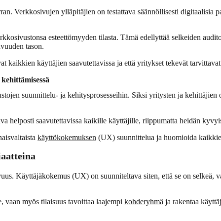
ran. Verkkosivujen ylläpitäjien on testattava säännöllisesti digitaalisia 
erkkosivustonsa esteettömyyden tilasta. Tämä edellyttää selkeiden audito
tavuuden tason.
 kaikkien käyttäjien saavutettavissa ja että yritykset tekevät tarvittava
 kehittämisessä
stojen suunnittelu- ja kehitysprosesseihin. Siksi yritysten ja kehittäji
va helposti saavutettavissa kaikille käyttäjille, riippumatta heidän kyvyist
naisvaltaista
käyttökokemuksen
(UX) suunnittelua ja huomioida kaikkien
aatteina
uus. Käyttäjäkokemus (UX) on suunniteltava siten, että se on selkeä, vai
e, vaan myös tilaisuus tavoittaa laajempi
kohderyhmä
ja rakentaa käyttä