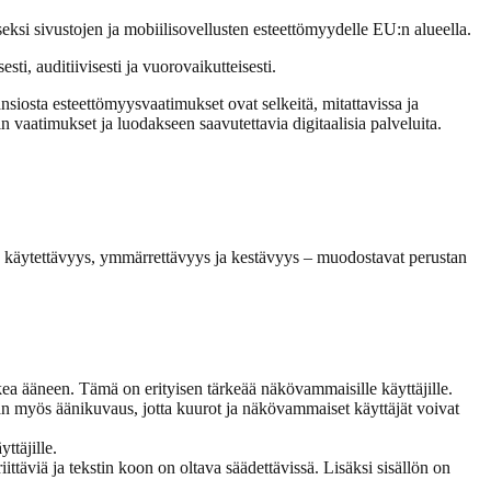
si sivustojen ja mobiilisovellusten esteettömyydelle EU:n alueella.
ti, auditiivisesti ja vuorovaikutteisesti.
nsiosta esteettömyysvaatimukset ovat selkeitä, mitattavissa ja
 vaatimukset ja luodakseen saavutettavia digitaalisia palveluita.
, käytettävyys, ymmärrettävyys ja kestävyys – muodostavat perustan
ukea ääneen. Tämä on erityisen tärkeää näkövammaisille käyttäjille.
kaan myös äänikuvaus, jotta kuurot ja näkövammaiset käyttäjät voivat
ttäjille.
iittäviä ja tekstin koon on oltava säädettävissä. Lisäksi sisällön on