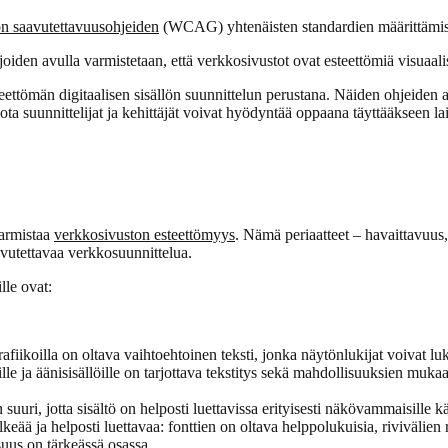
ön saavutettavuusohjeiden
(WCAG) yhtenäisten standardien määrittämisek
den avulla varmistetaan, että verkkosivustot ovat esteettömiä visuaalises
eettömän digitaalisen sisällön suunnittelun perustana. Näiden ohjeiden a
a suunnittelijat ja kehittäjät voivat hyödyntää oppaana täyttääkseen lain
varmistaa
verkkosivuston esteettömyys
. Nämä periaatteet – havaittavuus
aavutettavaa verkkosuunnittelua.
le ovat:
rafiikoilla on oltava vaihtoehtoinen teksti, jonka näytönlukijat voivat l
ille ja äänisisällöille on tarjottava tekstitys sekä mahdollisuuksien mu
 suuri, jotta sisältö on helposti luettavissa erityisesti näkövammaisille käy
keää ja helposti luettavaa: fonttien on oltava helppolukuisia, rivivälien r
suus
on tärkeässä osassa.