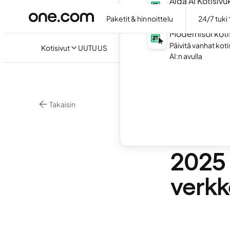
Aida AI Kotisiv
Luo omat kotisivu
Paketit & hinnoittelu
24/7 tuki
Modernisoi koti
Päivitä vanhat kot
Kotisivut
UUTUUS
AI:n avulla
Takaisin
Verkkomarkkinoint
EU:n 
2025 
verkko