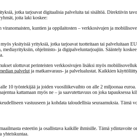
ksiä, jotka tarjoavat digitaalisia palveluita tai sisältöä. Direktiivin ta
 ryhmät, joita laki koskee:
on viranomaisten, kuntien ja oppilaitosten – verkkosivujen ja mobiiliso
myös yksityisiä yrityksiä, jotka tarjoavat tuotteitaan tai palveluitaan EU
 mediayrityksiin, ohjelmisto- ja digipalveluntarjoajiin. Sääntely koskee 
a.
kset ulottuvat perinteisten verkkosivujen lisäksi myös mobiilisovelluksi
 median palvelut
ja matkanvaraus- ja palvelualustat. Kaikkien käyttöliitt
on alle 10 työntekijää ja joiden vuosiliikevaihto on alle 2 miljoonaa eur
laajentua kattamaan myös ne – ja saavutettavuus on joka tapauksessa kil
oikeudelliseen vastuuseen ja kohdata taloudellisia seuraamuksia. Tämä v
maailmasta esteetön ja osallistava kaikille ihmisille. Tämä ydintavoite o
a yhteiskuntaa.