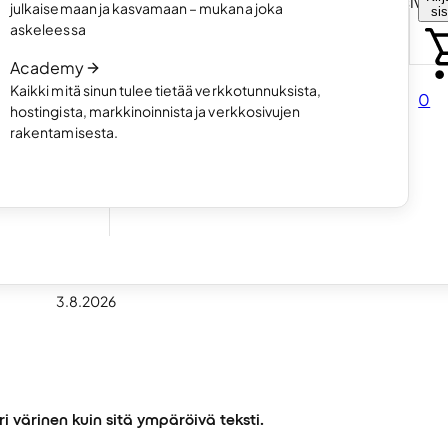
Valitse miten haluat luoda omat kotisivut
julkaisemaan ja kasvamaan – mukana joka
si
rtfolio-
Lue artikkeli
askeleessa
Academy
Kaikki mitä sinun tulee tietää verkkotunnuksista,
0
hostingista, markkinoinnista ja verkkosivujen
rakentamisesta.
illesi
3.8.2026
eri värinen kuin sitä ympäröivä teksti.