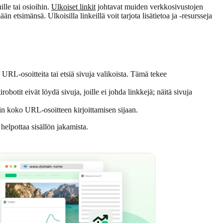
lle tai osioihin.
Ulkoiset linkit
johtavat muiden verkkosivustojen
mään etsimänsä. Ulkoisilla linkeillä voit tarjota lisätietoa ja -resursseja
 URL-osoitteita tai etsiä sivuja valikoista. Tämä tekee
otit eivät löydä sivuja, joille ei johda linkkejä; näitä sivuja
kin koko URL-osoitteen kirjoittamisen sijaan.
helpottaa sisällön jakamista.