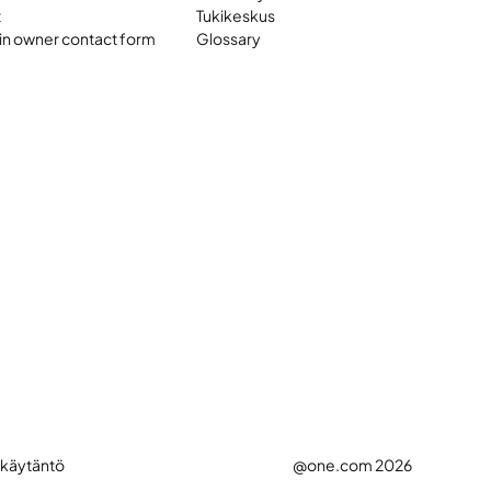
t
Tukikeskus
n owner contact form
Glossary
käytäntö
@one.com 2026