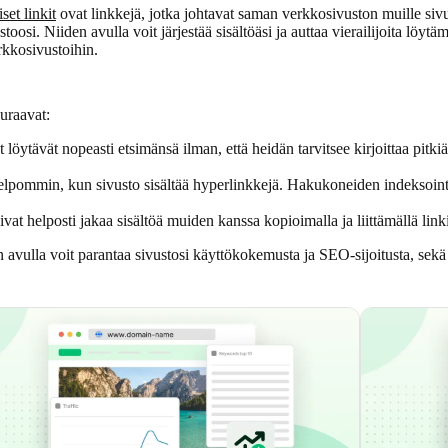
iset linkit
ovat linkkejä, jotka johtavat saman verkkosivuston muille sivui
ustoosi. Niiden avulla voit järjestää sisältöäsi ja auttaa vierailijoita löytä
rkkosivustoihin.
uraavat:
löytävät nopeasti etsimänsä ilman, että heidän tarvitsee kirjoittaa pitkiä
lpommin, kun sivusto sisältää hyperlinkkejä. Hakukoneiden indeksointirob
vat helposti jakaa sisältöä muiden kanssa kopioimalla ja liittämällä lin
 avulla voit parantaa sivustosi käyttökokemusta ja SEO-sijoitusta, sekä 