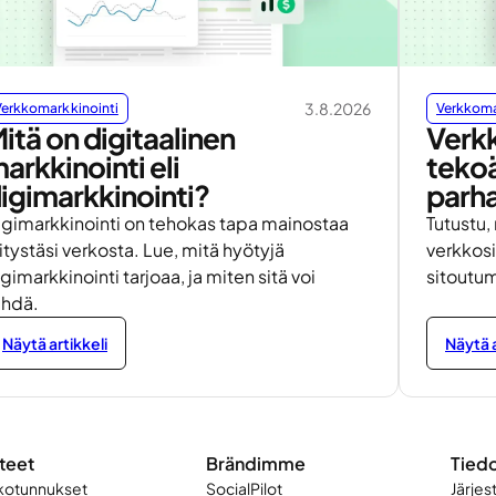
3.8.2026
Verkkomarkkinointi
Verkkoma
itä on digitaalinen
Verkk
arkkinointi eli
tekoä
igimarkkinointi?
parh
igimarkkinointi on tehokas tapa mainostaa
Tutustu,
itystäsi verkosta. Lue, mitä hyötyjä
verkkosi
gimarkkinointi tarjoaa, ja miten sitä voi
sitoutum
ehdä.
Näytä artikkeli
Näytä a
teet
Brändimme
Tied
kotunnukset
SocialPilot
Järjes