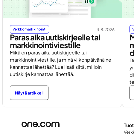
3.8.2026
Verkkomarkkinointi
Paras aika uutiskirjeelle tai
M
markkinointiviestille
m
d
Mikä on paras aika uutiskirjeelle tai
markkinointiviestille, ja minä viikonpäivänä ne
D
kannattaa lähettää? Lue lisää siitä, milloin
yr
uutiskirje kannattaa lähettää.
di
t
Näytä artikkeli
Tuot
Verk