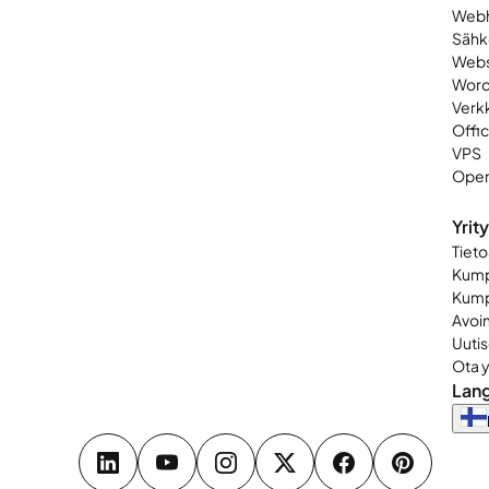
Webh
Sähk
Webs
Word
Verk
Offi
VPS
Open
Yrit
Tieto
Kump
Kump
Avoi
Uutis
Ota 
Lan