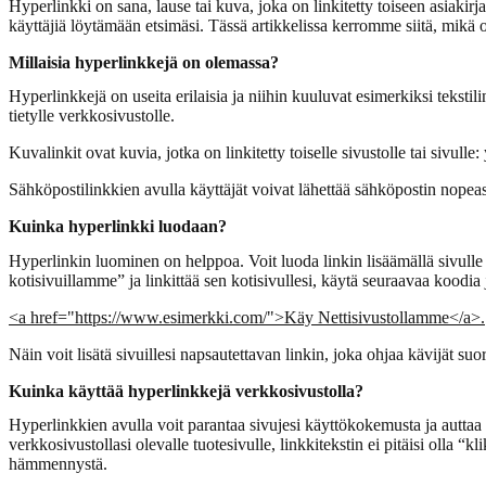
Hyperlinkki on sana, lause tai kuva, joka on linkitetty toiseen asiakirj
käyttäjiä löytämään etsimäsi. Tässä artikkelissa kerromme siitä, mikä 
Millaisia hyperlinkkejä on olemassa?
Hyperlinkkejä on useita erilaisia ja niihin kuuluvat esimerkiksi tekstilin
tietylle verkkosivustolle.
Kuvalinkit ovat kuvia, jotka on linkitetty toiselle sivustolle tai sivulle
Sähköpostilinkkien avulla käyttäjät voivat lähettää sähköpostin nopeas
Kuinka hyperlinkki luodaan?
Hyperlinkin luominen on helppoa. Voit luoda linkin lisäämällä sivulle 
kotisivuillamme” ja linkittää sen kotisivullesi, käytä seuraavaa koodia 
<a href="https://www.esimerkki.com/">Käy Nettisivustollamme</a>.
Näin voit lisätä sivuillesi napsautettavan linkin, joka ohjaa kävijät suor
Kuinka käyttää hyperlinkkejä verkkosivustolla?
Hyperlinkkien avulla voit parantaa sivujesi käyttökokemusta ja auttaa vi
verkkosivustollasi olevalle tuotesivulle, linkkitekstin ei pitäisi olla 
hämmennystä.