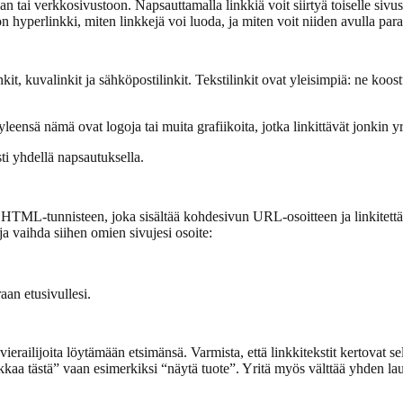
aan tai verkkosivustoon. Napsauttamalla linkkiä voit siirtyä toiselle siv
on hyperlinkki, miten linkkejä voi luoda, ja miten voit niiden avulla pa
kit, kuvalinkit ja sähköpostilinkit. Tekstilinkit ovat yleisimpiä: ne koost
: yleensä nämä ovat logoja tai muita grafiikoita, jotka linkittävät jonkin y
ti yhdellä napsautuksella.
HTML-tunnisteen, joka sisältää kohdesivun URL-osoitteen ja linkitettävä
ja vaihda siihen omien sivujesi osoite:
aan etusivullesi.
erailijoita löytämään etsimänsä. Varmista, että linkkitekstit kertovat sel
“klikkaa tästä” vaan esimerkiksi “näytä tuote”. Yritä myös välttää yhden l