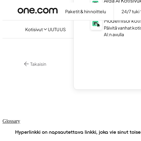
Aida AI Kotisiv
Luo omat kotisivu
Paketit & hinnoittelu
24/7 tuki
Modernisoi koti
Päivitä vanhat kot
Kotisivut
UUTUUS
AI:n avulla
Takaisin
Verkkomarkkinoint
Mikä 
Glossary
Hyperlinkki on napsautettava linkki, joka vie sinut toise