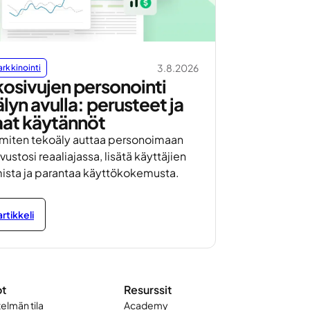
3.8.2026
rkkinointi
osivujen personointi
lyn avulla: perusteet ja
aat käytännöt
 miten tekoäly auttaa personoimaan
vustosi reaaliajassa, lisätä käyttäjien
ista ja parantaa käyttökokemusta.
rtikkeli
ot
Resurssit
telmän tila
Academy