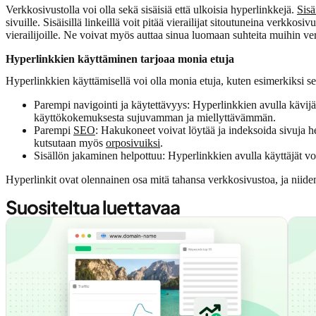
Verkkosivustolla voi olla sekä sisäisiä että ulkoisia hyperlinkkejä.
Sisä
sivuille. Sisäisillä linkeillä voit pitää vierailijat sitoutuneina verkkosiv
vierailijoille. Ne voivat myös auttaa sinua luomaan suhteita muihin ve
Hyperlinkkien käyttäminen tarjoaa monia etuja
Hyperlinkkien käyttämisellä voi olla monia etuja, kuten esimerkiksi se
Parempi navigointi ja käytettävyys: Hyperlinkkien avulla kävijät 
käyttökokemuksesta sujuvamman ja miellyttävämmän.
Parempi
SEO
: Hakukoneet voivat löytää ja indeksoida sivuja he
kutsutaan myös
orposivuiksi
.
Sisällön jakaminen helpottuu: Hyperlinkkien avulla käyttäjät voi
Hyperlinkit ovat olennainen osa mitä tahansa verkkosivustoa, ja niiden
Suositeltua luettavaa