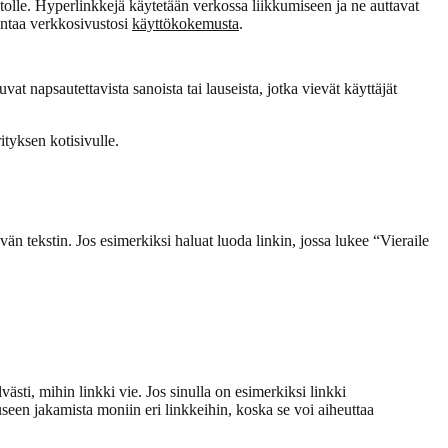
ustolle. Hyperlinkkejä käytetään verkossa liikkumiseen ja ne auttavat
rantaa verkkosivustosi
käyttökokemusta
.
uvat napsautettavista sanoista tai lauseista, jotka vievät käyttäjät
rityksen kotisivulle.
n tekstin. Jos esimerkiksi haluat luoda linkin, jossa lukee “Vieraile
västi, mihin linkki vie. Jos sinulla on esimerkiksi linkki
auseen jakamista moniin eri linkkeihin, koska se voi aiheuttaa