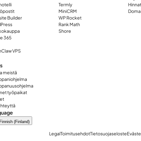
otelli
Termly
Hinna
öpostit
MiniCRM
Domai
ite Builder
WP Rocket
Press
Rank Math
kokauppa
Shore
ce 365
Claw VPS
ys
a meistä
paniohjelma
panuusohjelma
met työpaikat
et
yhteyttä
guage
Finnish (Finland)
Legal
Toimitusehdot
Tietosuojaseloste
Eväste