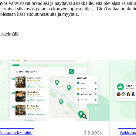
vahvistavat brändiäsi ja näyttävät asiakkaille, että olet alasi asiantunti
set voivat siis myös parantaa
konversioprosenttiasi
. Tämä auttaa houkutte
estaan lisää sitoutuneisuutta ja myyntiä.
estelmällä.
3.8.2026
Verkkomarkkinointi
Verkkoma