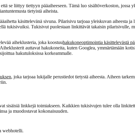
 että se liittyy tiettyyn pääaiheeseen. Tämä luo sisältöverkoston, jossa yksi
antuntemusta tietyistä aiheista.
ääaihetta käsittelevänä sivuna. Pilarisivu tarjoaa yleiskuvan aiheesta ja 
 tukisivuiksi. Tukisivut puolestaan linkittävät takaisin pilarisivulle, m
levää aiheklusteria, joka koostuu
hakukoneoptimointia käsittelevästä pää
ä. Aiheklusterit auttavat hakukoneita, kuten Googlea, ymmärtämään kotisivu
 sijoittua hakutuloksissa korkeammalle.
tuksen
, joka tarjoaa lukijalle perustiedot tietystä aiheesta. Aiheen tarkem
iin.
evat sisäisiä linkkejä toimiakseen. Kaikkien tukisivujen tulee olla linkit
isiinsa ja muodostavat kokonaisuuden.
va webhotelli.