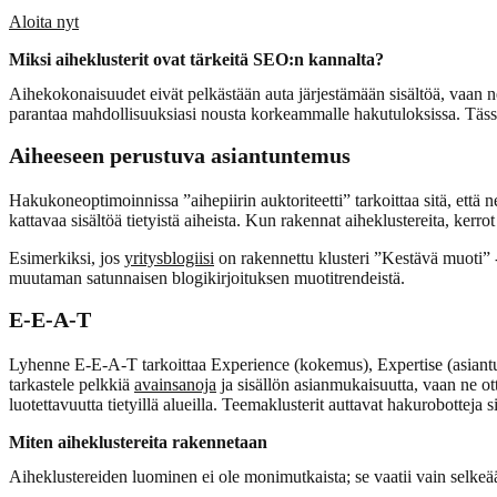
Aloita nyt
Miksi aiheklusterit ovat tärkeitä SEO:n kannalta?
Aihekokonaisuudet eivät pelkästään auta järjestämään sisältöä, vaan ne 
parantaa mahdollisuuksiasi nousta korkeammalle hakutuloksissa. Tässä
Aiheeseen perustuva asiantuntemus
Hakukoneoptimoinnissa ”aihepiirin auktoriteetti” tarkoittaa sitä, että ne
kattavaa sisältöä tietyistä aiheista. Kun rakennat aiheklustereita, kerro
Esimerkiksi, jos
yritysblogiisi
on rakennettu klusteri ”Kestävä muoti” -
muutaman satunnaisen blogikirjoituksen muotitrendeistä.
E-E-A-T
Lyhenne E-E-A-T tarkoittaa Experience (kokemus), Expertise (asiantun
tarkastele pelkkiä
avainsanoja
ja sisällön asianmukaisuutta, vaan ne o
luotettavuutta tietyillä alueilla. Teemaklusterit auttavat hakurobotteja s
Miten aiheklustereita rakennetaan
Aiheklustereiden luominen ei ole monimutkaista; se vaatii vain selke