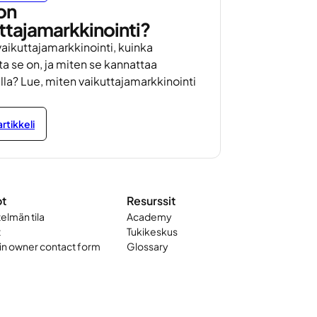
on
ttajamarkkinointi?
vaikuttajamarkkinointi, kuinka
a se on, ja miten se kannattaa
lla? Lue, miten vaikuttajamarkkinointi
rtikkeli
ot
Resurssit
telmän tila
Academy
t
Tukikeskus
n owner contact form
Glossary