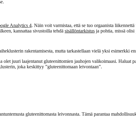
se.
ogle Analytics 4
. Näin voit varmistaa, että se tuo orgaanista liikennett
lkeen, kannattaa sivustoilla tehdä
sisällöntarkistus
ja pohtia, missä olis
klusterin rakentamisesta, mutta tarkastellaan vielä yksi esimerkki e
 olet juuri laajentanut gluteenittomien jauhojen valikoimaasi. Haluat par
klusterin, joka keskittyy ”gluteenittomaan leivontaan”.
asiantuntemusta gluteenittomasta leivonnasta. Tämä parantaa mahdollisuuks