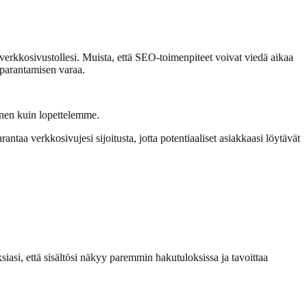
ä verkkosivustollesi. Muista, että SEO-toimenpiteet voivat viedä aikaa
i parantamisen varaa.
nnen kuin lopettelemme.
antaa verkkosivujesi sijoitusta, jotta potentiaaliset asiakkaasi löytävät
iasi, että sisältösi näkyy paremmin hakutuloksissa ja tavoittaa