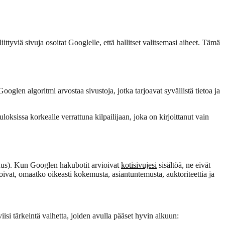
ttyviä sivuja osoitat Googlelle, että hallitset valitsemasi aiheet. Tämä
Googlen algoritmi arvostaa sivustoja, jotka tarjoavat syvällistä tietoa ja
ksissa korkealle verrattuna kilpailijaan, joka on kirjoittanut vain
vuus). Kun Googlen hakubotit arvioivat
kotisivujesi
sisältöä, ne eivät
ivat, omaatko oikeasti kokemusta, asiantuntemusta, auktoriteettia ja
isi tärkeintä vaihetta, joiden avulla pääset hyvin alkuun: