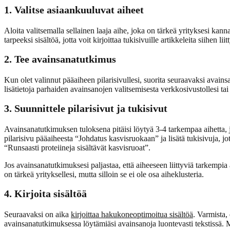
1. Valitse asiaankuuluvat aiheet
Aloita valitsemalla sellainen laaja aihe, joka on tärkeä yrityksesi kann
tarpeeksi sisältöä, jotta voit kirjoittaa tukisivuille artikkeleita siihen li
2.
Tee avainsanatutkimus
Kun olet valinnut pääaiheen pilarisivullesi, suorita seuraavaksi avainsan
lisätietoja parhaiden avainsanojen valitsemisesta verkkosivustollesi tai
3. Suunnittele pilarisivut ja tukisivut
Avainsanatutkimuksen tuloksena pitäisi löytyä 3-4 tarkempaa aihetta, j
pilarisivu pääaiheesta “Johdatus kasvisruokaan” ja lisätä tukisivuja, j
“Runsaasti proteiineja sisältävät kasvisruoat”.
Jos avainsanatutkimuksesi paljastaa, että aiheeseen liittyviä tarkempia ai
on tärkeä yrityksellesi, mutta silloin se ei ole osa aiheklusteria.
4. Kirjoita sisältöä
Seuraavaksi on aika
kirjoittaa hakukoneoptimoitua sisältöä
. Varmista, 
avainsanatutkimuksessa löytämiäsi avainsanoja luontevasti tekstissä. Mui