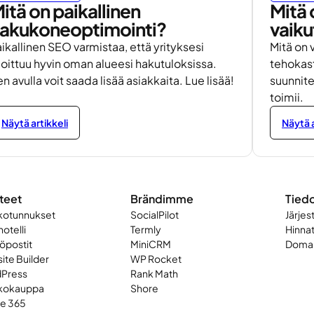
itä on paikallinen
Mitä 
akukoneoptimointi?
vaiku
ikallinen SEO varmistaa, että yrityksesi
Mitä on 
joittuu hyvin oman alueesi hakutuloksissa.
tehokast
n avulla voit saada lisää asiakkaita. Lue lisää!
suunnite
toimii.
Näytä artikkeli
Näytä a
teet
Brändimme
Tied
kotunnukset
SocialPilot
Järjes
otelli
Termly
Hinna
öpostit
MiniCRM
Domai
ite Builder
WP Rocket
Press
Rank Math
kokauppa
Shore
ce 365