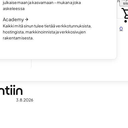
Valitse miten haluat luoda omat kotisivut
julkaisemaan ja kasvamaan – mukana joka
si
rtfolio-
Lue artikkeli
askeleessa
Academy
Kaikki mitä sinun tulee tietää verkkotunnuksista,
0
hostingista, markkinoinnista ja verkkosivujen
rakentamisesta.
illesi
iden
tiin
3.8.2026