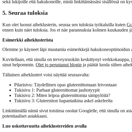
sekä lukijoille että hakukoneille, mistä linkittämässäsi sisällössä on ky
5. Seuraa tuloksia
Kun olet luonut aiheklusterin, seuraa sen tuloksia työkaluilla kuten
Go
ennen kuin näet tuloksia. Jos et näe parannuksia kolmen kuukauden jä
Esimerkki aiheklusterista
Olemme jo käyneet läpi muutamia esimerkkejä hakukoneoptimoidun aihe
Kuvitellaan, että sinulla on terveysruokiin keskittynyt verkkokauppa, ja
sinut helpommin.
Olet jo perustanut blogin
ja päätät luoda siihen aihe
Tällainen aiheklusteri voisi näyttää seuraavalta:
Pilarisivu: Täydellinen opas gluteenittomaan leivontaan
Tukisivu 1: Parhaat gluteenittomat jauhotyypit
Tukisivu 2: Miten leipoa gluteenittomia sämpylöitä?
Tukisivu 3: Gluteeniton hapantaikina askel askeleelta
Linkittämällä nämä sivut toisiinsa osoitat Googlelle, että sinulla on 
potentiaaliset asiakkaasi.
Luo uskottavuutta aiheklustereiden avulla