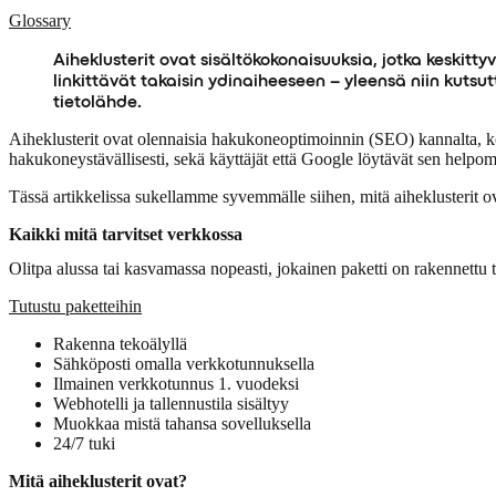
Glossary
Aiheklusterit ovat sisältökokonaisuuksia, jotka keskitt
linkittävät takaisin ydinaiheeseen – yleensä niin kutsu
tietolähde.
Aiheklusterit ovat olennaisia hakukoneoptimoinnin (SEO) kannalta, koska
hakukoneystävällisesti, sekä käyttäjät että Google löytävät sen helpo
Tässä artikkelissa sukellamme syvemmälle siihen, mitä aiheklusterit ov
Kaikki mitä tarvitset verkkossa
Olitpa alussa tai kasvamassa nopeasti, jokainen paketti on rakennettu t
Tutustu paketteihin
Rakenna tekoälyllä
Sähköposti omalla verkkotunnuksella
Ilmainen verkkotunnus 1. vuodeksi
Webhotelli ja tallennustila sisältyy
Muokkaa mistä tahansa sovelluksella
24/7 tuki
Mitä aiheklusterit ovat?