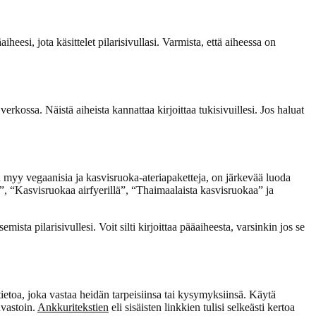
eesi, jota käsittelet pilarisivullasi. Varmista, että aiheessa on
verkossa. Näistä aiheista kannattaa kirjoittaa tukisivuillesi. Jos haluat
a myy vegaanisia ja kasvisruoka-ateriapaketteja, on järkevää luoda
a”, “Kasvisruokaa airfyerillä”, “Thaimaalaista kasvisruokaa” ja
ista pilarisivullesi. Voit silti kirjoittaa pääaiheesta, varsinkin jos se
tietoa, joka vastaa heidän tarpeisiinsa tai kysymyksiinsä. Käytä
nvastoin.
Ankkuritekstien
eli sisäisten linkkien tulisi selkeästi kertoa