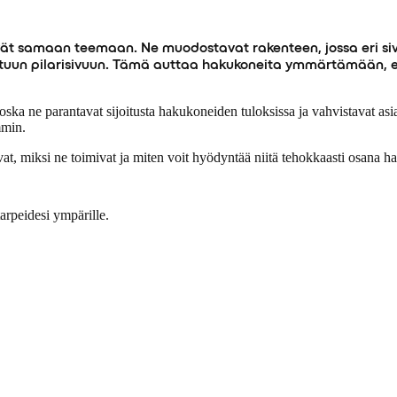
yvät samaan teemaan. Ne muodostavat rakenteen, jossa eri sivut,
ttuun pilarisivuun. Tämä auttaa hakukoneita ymmärtämään, että
 ne parantavat sijoitusta hakukoneiden tuloksissa ja vahvistavat asiantu
mmin.
at, miksi ne toimivat ja miten voit hyödyntää niitä tehokkaasti osana h
arpeidesi ympärille.