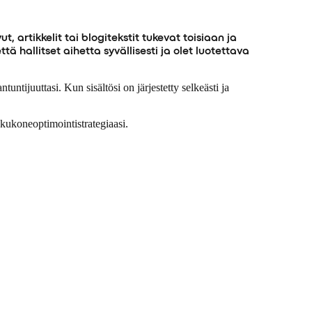
 artikkelit tai blogitekstit tukevat toisiaan ja
 hallitset aihetta syvällisesti ja olet luotettava
ntijuuttasi. Kun sisältösi on järjestetty selkeästi ja
akukoneoptimointistrategiaasi.