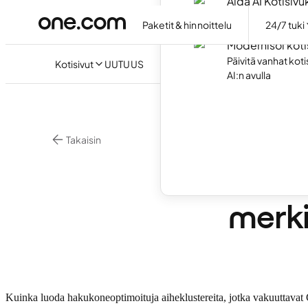
Aida AI Kotisiv
Luo omat kotisivu
Paketit & hinnoittelu
24/7 tuki
Modernisoi koti
Päivitä vanhat kot
Kotisivut
UUTUUS
AI:n avulla
Takaisin
Verkkomarkkinoint
Mitä 
merki
Kuinka luoda hakukoneoptimoituja aiheklustereita, jotka vakuuttavat