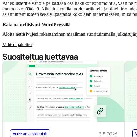
Aiheklusterit eivät ole pelkästään osa hakukoneoptimointia, vaan ne myös 
ennen ostopäätöstä. Aiheklustereilla luodut artikkelit ja blogikirjoituk
asiantuntemukseen sekä ylipäätänsä koko alan tuntemukseen, mikä puol
Rakena nettisivusi WordPressillä
Aloita nettisivujesi rakentaminen maailman suosituimmalla julkaisujärj
Valitse pakettisi
Suositeltua luettavaa
3.8.2026
Verkkomarkkinointi