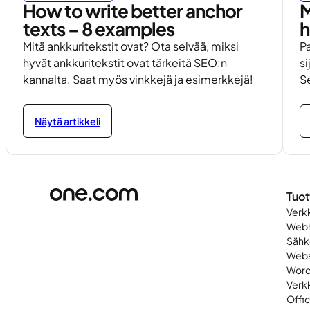
How to write better anchor
M
texts – 8 examples
h
Mitä ankkuritekstit ovat? Ota selvää, miksi
Pa
hyvät ankkuritekstit ovat tärkeitä SEO:n
si
kannalta. Saat myös vinkkejä ja esimerkkejä!
Se
Näytä artikkeli
Tuot
Verk
Webh
Sähk
Webs
Word
Verk
Offi