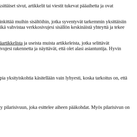
ttäiset sivut, artikkelit tai viestit tukevat pääaihetta ja ovat
linkittää muihin sisältöihin, jotka syventyvät tarkemmin yksittäisiin
ikä vahvistaa verkkosivujesi sisällön keskinäistä yhteyttä ja tekee
artikkelista
ja useista muista artikkeleista, jotka selittävät
jesi rakennetta ja näyttävät, että olet alasi asiantuntija. Hyvin
pia yksityiskohtia käsitellään vain lyhyesti, koska tarkoitus on, että
etty pilarisivuun, joka esittelee aiheen pääkohdat. Myös pilarisivun on