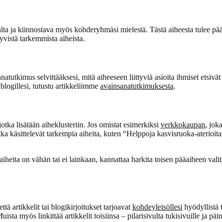
alta ja kiinnostava myös kohderyhmäsi mielestä. Tästä aiheesta tulee pääaih
ittyvistä tarkemmista aiheista.
atutkimus selvittääksesi, mitä aiheeseen liittyviä asioita ihmiset etsivät 
 blogillesi, tutustu artikkeliimme
avainsanatutkimuksesta
.
otka lisätään aiheklusteriin. Jos omistat esimerkiksi
verkkokaupan
, jok
otka käsittelevät tarkempia aiheita, kuten “Helppoja kasvisruoka-aterioit
heita on vähän tai ei lainkaan, kannattaa harkita toisen pääaiheen valitsem
että artikkelit tai blogikirjoitukset tarjoavat
kohdeyleisöllesi
hyödyllistä 
sta myös linkittää artikkelit toisiinsa – pilarisivulta tukisivuille ja päi