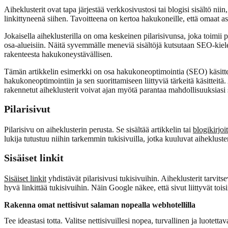
Aiheklusterit ovat tapa järjestää verkkosivustosi tai blogisi sisältö niin,
linkittyneenä siihen. Tavoitteena on kertoa hakukoneille, että omaat asi
Jokaisella aiheklusterilla on oma keskeinen pilarisivunsa, joka toimii p
osa-alueisiin. Näitä syvemmälle meneviä sisältöjä kutsutaan SEO-kielellä
rakenteesta hakukoneystävällisen.
Tämän artikkelin esimerkki on osa hakukoneoptimointia (SEO) käsitte
hakukoneoptimointiin ja sen suorittamiseen liittyviä tärkeitä käsitteit
rakennetut aiheklusterit voivat ajan myötä parantaa mahdollisuuksiasi
Pilarisivut
Pilarisivu on aiheklusterin perusta. Se sisältää artikkelin tai
blogikirjoi
lukija tutustuu niihin tarkemmin tukisivuilla, jotka kuuluvat aihekluster
Sisäiset linkit
Sisäiset linkit
yhdistävät pilarisivusi tukisivuihin. Aiheklusterit tarvits
hyvä linkittää tukisivuihin. Näin Google näkee, että sivut liittyvät to
Rakenna omat nettisivut salaman nopealla webhotellilla
Tee ideastasi totta. Valitse nettisivuillesi nopea, turvallinen ja luotetta