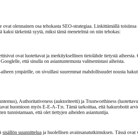
ovat olennainen osa tehokasta SEO-strategiaa. Linkittämällä toisiinsa lii
 kaksi tärkeintä syytä, miksi tämä menetelmä on niin tehokas:
ttisivut ovat luotettavat ja merkityksellinen tietolähde tietystä aiheesta. 
t Googlelle, että sinulla on asiantuntemusta valitsemistasi aiheista.
aiheen ympärille, on sivuillasi suuremmat mahdollisuudet nousta hakutulo
temus), Authoritativeness (auktoriteetti) ja Trustworthiness (luotetta
ttavat huomioon myös E-E-A-T:n. Tämä tarkoittaa, että hakurobotit arvio
iten tunnistamaan, että olet tiettyjen aiheiden asiantuntija.
ää
sisällön suunnittelua
ja huolellisen avainsanatutkimuksen. Tässä ovat vi