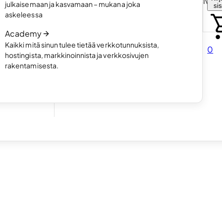
Valitse miten haluat luoda omat kotisivut
julkaisemaan ja kasvamaan – mukana joka
si
rtfolio-
Lue artikkeli
askeleessa
Academy
Kaikki mitä sinun tulee tietää verkkotunnuksista,
0
hostingista, markkinoinnista ja verkkosivujen
rakentamisesta.
illesi