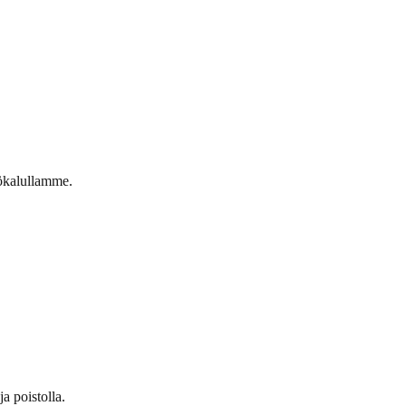
ökalullamme.
a poistolla.