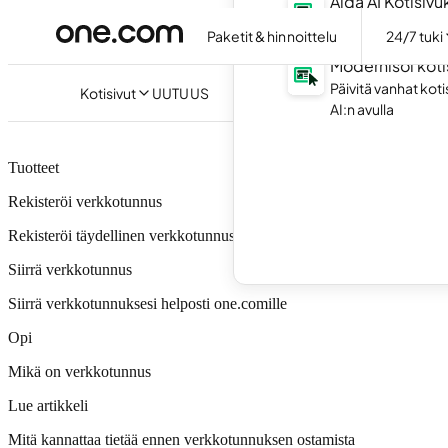
Aida AI Kotisiv
Luo omat kotisivu
Paketit & hinnoittelu
24/7 tuki
Modernisoi koti
Päivitä vanhat kot
Kotisivut
UUTUUS
AI:n avulla
Tuotteet
Rekisteröi verkkotunnus
Rekisteröi täydellinen verkkotunnus yrityksellesi tai projektillesi.
Siirrä verkkotunnus
Siirrä verkkotunnuksesi helposti one.comille
Opi
Mikä on verkkotunnus
Lue artikkeli
Mitä kannattaa tietää ennen verkkotunnuksen ostamista