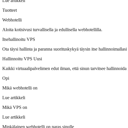
Lue artikkeli
Tuotteet
Webhotelli
Aloita kotisivusi turvallisella ja edullisella webhotellilla.
Itsehallinoitu VPS
Ota täysi hallinta ja paranna suorituskykyä täysin itse hallinnoimallasi
Hallinnoitu VPS
Uusi
Kaikki virtuaalipalvelimen edut ilman, että sinun tarvitsee hallinnoida p
Opi
Mikä webhotelli on
Lue artikkeli
Mikä VPS on
Lue artikkeli
Minkälainen webhotelli on paras sinulle