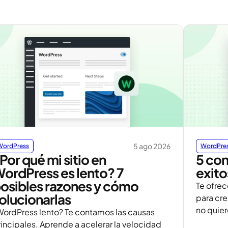
5 ago 2026
WordPress
WordPre
Por qué mi sitio en
5 con
ordPress es lento? 7
exit
osibles razones y cómo
Te ofre
olucionarlas
para cre
no quie
WordPress lento? Te contamos las causas
rincipales. Aprende a acelerar la velocidad