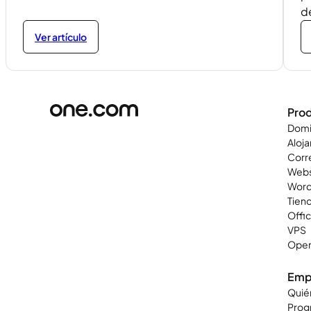
d
Ver artículo
Pro
Domi
Aloj
Corr
Webs
Word
Tiend
Offi
VPS
Open
Emp
Quié
Progr