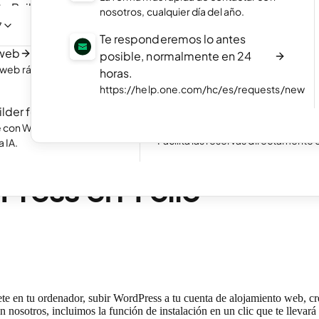
te Builder
NUEVO
Portfolio online
nosotros, cualquier día del año.
web chateando con la IA.
Muestra tus mejores proyectos co
7
Te responderemos lo antes
portfolio online atractivo.
 web
NUEVO
posible, normalmente en 24
Empieza tu tienda online
io web rápidamente con
horas.
Crea tu tienda online y empieza a re
https://help.one.com/hc/es/requests/new
Excelente
24.778 reviews on
pedidos.
ilder for WP
Reservas online
e con WordPress en
Facilita las reservas directamente 
 IA.
n. de lectura
ress en 1 clic
e en tu ordenador, subir WordPress a tu cuenta de alojamiento web, cre
con nosotros, incluimos la función de instalación en un clic que te lleva