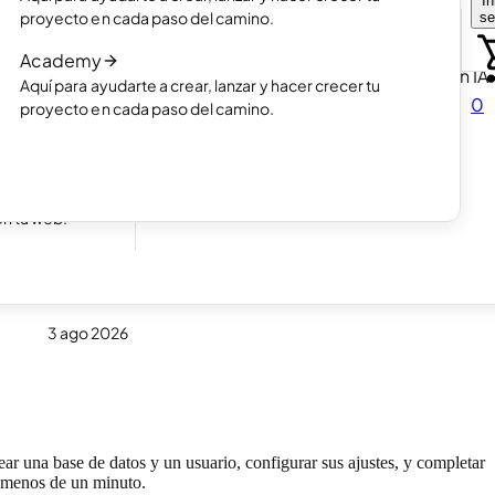
In
Elige cómo quieres crear tu página we
proyecto en cada paso del camino.
se
n un
Leer el artículo
Academy
Así funciona la creación de webs con IA
Aquí para ayudarte a crear, lanzar y hacer crecer tu
Leer el artículo
0
proyecto en cada paso del camino.
cibir
en tu web.
3 ago 2026
ar una base de datos y un usuario, configurar sus ajustes, y completar
rá menos de un minuto.