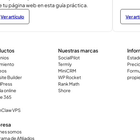
e tu página web en esta guía práctica.
Ver artículo
Ver art
ductos
Nuestras marcas
Info
nios
SocialPilot
Estad
amiento
Termly
Preci
eos
MiniCRM
Formul
ite Builder
WP Rocket
propie
Press
Rank Math
a online
Shore
ce 365
Claw VPS
resa
nes somos
ama de Afiliados