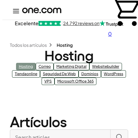
Excelente
24.792 reviews on
0
Todos los artículos
Hosting
Hosting
Hosting
Correo
Marketing Digital
Websitebuilder
Tiendaonline
Seguridad De Web
Dominios
WordPress
VPS
Microsoft Office 365
Artículos