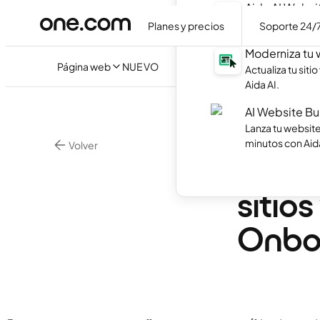
Aida AI Websi
Crea tu propia 
Planes y precios
Soporte 24/
Moderniza tu
Página web
NUEVO
Actualiza tu sit
Aida AI.
AI Website Bu
Lanza tu websit
minutos con Aida
Volver
Trans
sitio
Onbo