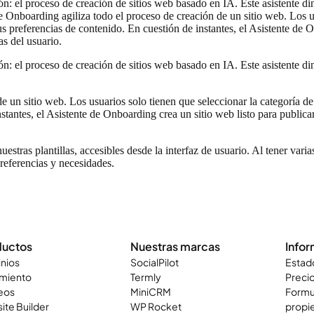
: el proceso de creación de sitios web basado en IA. Este asistente din
e Onboarding agiliza todo el proceso de creación de un sitio web. Los us
us preferencias de contenido. En cuestión de instantes, el Asistente de O
s del usuario.
: el proceso de creación de sitios web basado en IA. Este asistente din
 un sitio web. Los usuarios solo tienen que seleccionar la categoría de
nstantes, el Asistente de Onboarding crea un sitio web listo para publi
stras plantillas, accesibles desde la interfaz de usuario. Al tener vari
preferencias y necesidades.
ductos
Nuestras marcas
Info
nios
SocialPilot
Estad
amiento
Termly
Preci
eos
MiniCRM
Formul
ite Builder
WP Rocket
propie