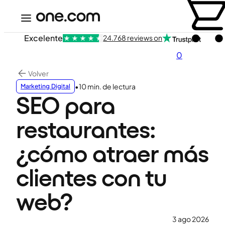
Excelente
24.768 reviews on
0
Volver
•
10 min. de lectura
Marketing Digital
SEO para
restaurantes:
¿cómo atraer más
clientes con tu
web?
3 ago 2026