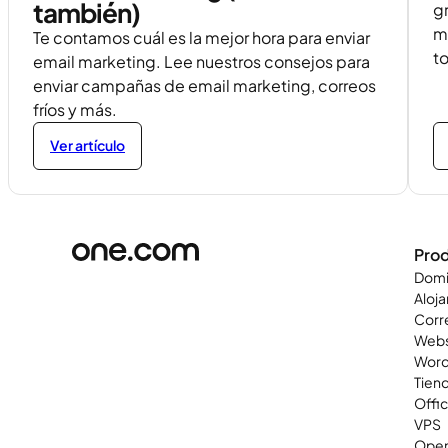
también)
gr
m
Te contamos cuál es la mejor hora para enviar
t
email marketing. Lee nuestros consejos para
enviar campañas de email marketing, correos
fríos y más.
Ver artículo
Pro
Domi
Aloj
Corr
Webs
Word
Tiend
Offi
VPS
Open