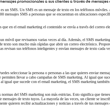
 mensajes promocionales a sus clientes a través de mensajes d
 es un SMS. Un SMS es un mensaje de texto en los teléfonos móviles.
.000 mensajes SMS a personas que se encuentran en ubicaciones especí
 que en el email marketing el contenido se envía a través del correo el
n móvil que revisamos varias veces al día. Además, el SMS marketing t
e texto son mucho más rápidas que abrir un correo electrónico. Proporci
 revisan sus teléfonos inteligentes y envían mensajes de texto cada v
edes seleccionar la persona o personas a las que quieres enviar mensaj
te permiten llevar a cabo campañas de SMS marketing. Al igual que suc
 al igual que sucede con el email marketing, el SMS marketing también ti
 normas del SMS marketing son más estrictas. Esto significa que tienes 
cibir mensajes de texto tuyos. La mayoría de las veces, un cliente se i
almente quieren recibir actualizaciones y noticias a través de tus mens