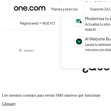
Aida AI Websi
Crea tu propia 
Planes y precios
Soporte 24/
Moderniza tu
Página web
NUEVO
Actualiza tu sit
Aida AI.
AI Website Bu
Lanza tu websit
minutos con Aida
Volver
Marketing Digital
¿Qué
Lee nuestros consejos para enviar SMS masivos que funcionan
Glossary