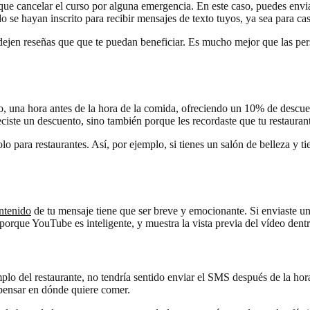
 que cancelar el curso por alguna emergencia. En este caso, puedes env
o se hayan inscrito para recibir mensajes de texto tuyos, ya sea para c
dejen reseñas que que te puedan beneficiar. Es mucho mejor que las pers
to, una hora antes de la hora de la comida, ofreciendo un 10% de descue
ciste un descuento, sino también porque les recordaste que tu restaurant
lo para restaurantes. Así, por ejemplo, si tienes un salón de belleza y t
ntenido
de tu mensaje tiene que ser breve y emocionante. Si enviaste un
orque YouTube es inteligente, y muestra la vista previa del vídeo dent
mplo del restaurante, no tendría sentido enviar el SMS después de la hor
 pensar en dónde quiere comer.