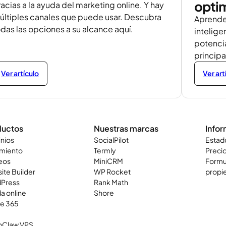
optim
acias a la ayuda del marketing online. Y hay
últiples canales que puede usar. Descubra
Aprende
odas las opciones a su alcance aquí.
intelige
potencia
principa
Ver artículo
Ver art
ductos
Nuestras marcas
Info
nios
SocialPilot
Estad
amiento
Termly
Preci
eos
MiniCRM
Formul
ite Builder
WP Rocket
propie
Press
Rank Math
a online
Shore
ce 365
Claw VPS