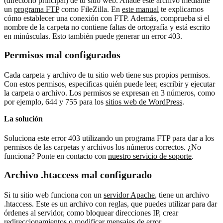
(directorio principal) de tu sitio web. Añade este archivo mediante
un
programa FTP
como FileZilla. En
este manual
te explicamos
cómo establecer una conexión con FTP. Además, comprueba si el
nombre de la carpeta no contiene faltas de ortografía y está escrito
en minúsculas. Esto también puede generar un error 403.
Permisos mal configurados
Cada carpeta y archivo de tu sitio web tiene sus propios permisos.
Con estos permisos, especificas quién puede leer, escribir y ejecutar
la carpeta o archivo. Los permisos se expresan en 3 números, como
por ejemplo, 644 y 755 para los
sitios web de WordPress
.
La solución
Soluciona este error 403 utilizando un programa FTP para dar a los
permisos de las carpetas y archivos los números correctos. ¿No
funciona? Ponte en contacto con
nuestro servicio de soporte
.
Archivo .htaccess mal configurado
Si tu sitio web funciona con un
servidor Apache
, tiene un archivo
.htaccess. Este es un archivo con reglas, que puedes utilizar para dar
órdenes al servidor, como bloquear direcciones IP, crear
redireccionamientos o modificar mensajes de error.