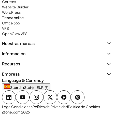
Correos
Website Builder
WordPress
Tienda online
Office 365
VPS
OpenClaw VPS
Nuestras marcas
Información
Recursos
Empresa
Language & Currency
Spanish (Spain) · EUR (€)
Legal
Condiciones
Política de Privacidad
Política de Cookies
@one.com 2026