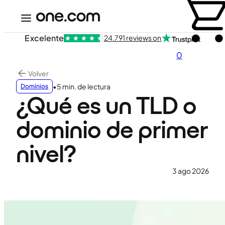
Excelente
24.791 reviews on
0
Volver
•
5 min. de lectura
Dominios
¿Qué es un TLD o
dominio de primer
nivel?
3 ago 2026