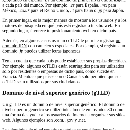
a cada país del mundo. Por ejemplo,
.es
para España,
.mx
para
México,
.co.uk
para el Reino Unido,
.it
para Italia o
.jp
para Japón.
En primer lugar, es la mejor manera de mostrar a los usuarios y a los
motores de búsqueda en qué país está registrado tu sitio web. En
segundo lugar, favorece tu posicionamiento web en dicho país.
Además, en algunos casos usar un ccTLD te permite registrar
un
dominio IDN
con caracteres especiales. Por ejemplo, si registras un
dominio
.jp
puedes utilizar letras japonesas.
Ten en cuenta que cada país puede establecer sus propias directrices.
Por ejemplo, algunos ccTLDs están restringidos para ser utilizados
solo por residentes o empresas de dicho país, como sucede en
Francia. Mientras que países como Canadá solo permiten que sus
ccTLD sean utilizados por sus ciudadanos.
Dominio de nivel superior genérico (gTLD)
Un gTLD es un dominio de nivel superior genérico. El dominio de
nivel superior genérico se utilizó inicialmente en los años 80 como
una forma de ayudar a los usuarios de Internet a organizar sus sitios
web. Algunos ejemplos son .com, .gov y .net.
Los dominios de nivel superior genérico se consideran los más