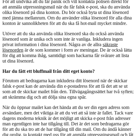
För att undvika att du får panik och vill kontakta polisen direkt för
att anmäla utpressningsmail när du får falsk e-post, ska du använda
olika lösenord på dina konton. Du bör också byta ut dina lösenord
med jämna mellanrum. Om du använder olika lösenord för alla dina
konton är sannolikheten för att du ska få hot-mail mycket mindre.
Utöver att du ska använda olika lösenord ska du också använda
lösenord som är unika och som inte är vanliga. Inkludera ingen
privat information i dina lösenord. Några av de allra
säkraste
lösenorden
är de som kommer i form av meningar. De är också lätta
för dig att komma ihåg, samtidigt som hackarna får svårare att lista
ut dina lösenord.
Har du fått ett bluffmail från ditt eget konto?
Förutom att bedragarna kan inkludera ditt lösenord när de skickar
falsk e-post kan de använda din e-postadress för att få det att se ut
som att de skickar mailet från den. Tillvägagångssättet har två syften;
att skrämma dig och att dölja sina egna spår.
När du öppnar mailet kan det hända att du ser din egen adress som
avsändare, men det viktiga är att du vet att så inte är fallet. Tack vare
dagens moderna teknik är det möjligt att skicka e-post från adresser
man egentligen inte har tillgång till. Det är det som bedragarna gör
för att du ska tro att de har tillgång till din mail. Om du ändå känner
dig orolig, ta kontakt med oss för att anmäla utpressningsmail och låt