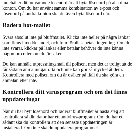
innehåller ditt nuvarande lösenord är att byta lösenord på alla dina
konton. Om du har använt samma kombination av e-post och
lösenord på andra konton ska du även byta lösenord där.
Radera hot-mailet
Svara absolut inte på bluffmailet. Klicka inte heller på några länkar
som finns i meddelandet, och framförallt – betala ingenting. Om du
inte svarar, klickar på länkar eller betalar behöver du inte känna
någon oro eftersom du är säker.
Du kan anmäla utpressningsmail till polisen, men det är troligt att de
får sådana anmälningar ofta och inte kan gör så mycket åt dem.
Kontrollera med polisen om du är osäker på ifall du ska göra en
anmälan eller inte.
Kontrollera ditt virusprogram och om det finns
uppdateringar
När du har bytt lösenord och raderat bluffmailet är nästa steg att
kontrollera så din dator har ett antivirus-program. Om du har ett
sådant ska du kontrollera att den senaste uppdateringen är
installerad. Om inte ska du uppdatera programmet.