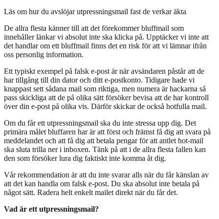
Läs om hur du avslöjar utpressningsmail fast de verkar äkta
De allra flesta känner till att det förekommer bluffmail som
innehåller länkar vi absolut inte ska klicka på. Upptäcker vi inte att
det handlar om ett bluffmail finns det en risk för att vi lämnar ifrån
oss personlig information.
Ett typiskt exempel på falsk e-post är när avsändaren påstår att de
har tillgång till din dator och ditt e-postkonto. Tidigare hade vi
knappast sett sådana mail som riktiga, men numera är hackarna så
pass skickliga att de på olika sätt försöker bevisa att de har kontroll
över din e-post på olika vis. Därför skickar de också hotfulla mail.
Om du får ett utpressningsmail ska du inte stressa upp dig. Det
primära målet bluffaren har är att först och främst få dig att svara på
meddelandet och att få dig att betala pengar för att antlet hot-mail
ska sluta trilla ner i inboxen. Tänk på att i de allra flesta fallen kan
den som försöker lura dig faktiskt inte komma åt dig.
Vår rekommendation är att du inte svarar alls när du får känslan av
att det kan handla om falsk e-post. Du ska absolut inte betala på
något sätt. Radera helt enkelt mailet direkt när du får det.
Vad är ett utpressningsmail?