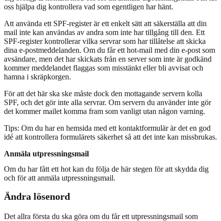
oss hjälpa dig kontrollera vad som egentligen har hänt.
Att använda ett SPF-register är ett enkelt sätt att säkerställa att din
mail inte kan användas av andra som inte har tillgång till den. Ett
SPF-register kontrollerar vilka servrar som har tillåtelse att skicka
dina e-postmeddelanden. Om du får ett hot-mail med din e-post som
avsändare, men det har skickats från en server som inte är godkänd
kommer meddelandet flaggas som misstänkt eller bli avvisat och
hamna i skräpkorgen.
För att det här ska ske måste dock den mottagande servern kolla
SPF, och det gör inte alla servrar. Om servern du använder inte gör
det kommer mailet komma fram som vanligt utan någon varning.
Tips: Om du har en hemsida med ett kontaktformulär är det en god
idé att kontrollera formulärets säkerhet så att det inte kan missbrukas.
Anmäla utpressningsmail
Om du har fått ett hot kan du följa de här stegen för att skydda dig
och för att anmäla utpressningsmail.
Ändra lösenord
Det allra första du ska göra om du får ett utpressningsmail som