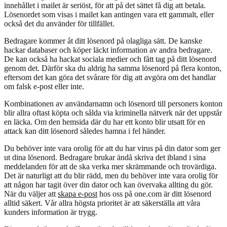
innehållet i mailet är seriöst, för att på det sättet få dig att betala.
Lösenordet som visas i mailet kan antingen vara ett gammalt, eller
också det du använder för tillfället.
Bedragare kommer åt ditt lösenord på olagliga sätt. De kanske
hackar databaser och köper läckt information av andra bedragare.
De kan också ha hackat sociala medier och fått tag på ditt lösenord
genom det. Därför ska du aldrig ha samma lösenord på flera konton,
eftersom det kan göra det svårare för dig att avgöra om det handlar
om falsk e-post eller inte.
Kombinationen av användarnamn och lösenord till personers konton
blir allra oftast köpta och sålda via kriminella nätverk när det uppstår
en läcka. Om den hemsida där du har ett konto blir utsatt för en
attack kan ditt lösenord således hamna i fel händer.
Du behöver inte vara orolig för att du har virus på din dator som ger
ut dina lösenord. Bedragare brukar ändå skriva det ibland i sina
meddelanden för att de ska verka mer skrämmande och trovärdiga.
Det är naturligt att du blir rädd, men du behöver inte vara orolig för
att någon har tagit över din dator och kan övervaka allting du gör.
När du väljer att
skapa e-post
hos oss på one.com är ditt lösenord
alltid säkert. Vår allra högsta prioritet är att säkerställa att våra
kunders information är trygg.