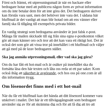
Först och främst, ett utpressningsmail är när en hackare eller
bedragare hotar med att publicera någon form av privat information
om du inte betalar dem för att inte göra det. Det bedragaren skriver
kan förstås vara sant, men det behöver inte vara det. I sådana här
bluffmail är det vanligt att man blir hotad om att ens vänner eller
familj ska få tillgång till exempelvis privata bilder.
En vanlig strategi som bedragarna använder är just falsk e-post.
Många får mailen skickade till sig från sina egna e-postkonton vilket
gör att man känner oro och tror att det kan vara ett riktigt hot. Det är
också det som gör att vissa tror på innehållet i ett bluffmail och väljer
att gå med på de krav bedragaren ställer.
Ska jag anmäla utpressningsmail, eller vad ska jag göra?
Om du har fått ett hot-mail och är osäker på innehållet ska du
fortsätta läsa den här texten och låta oss reda ut ett par saker. Kom
också ihåg att
säkerhet är avgörande
, och hos oss på one.com är all
din information trygg.
Om lösenordet finns med i ett hot-mail
När du får ett bluffmail kan det hända att ditt lösenord kommer vara
utskrivet i mailet. Det här är ett tillvägagångssätt som bedragare
använder sig av för att skrämma dig och för att få dig att tro att