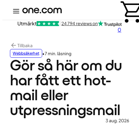
Utmärkt
24 794 reviews on
0
Tillbaka
•
7 min. läsning
Webbsäkerhet
Gör så här om du
har fått ett hot-
mail eller
utpressningsmail
3 aug. 2026