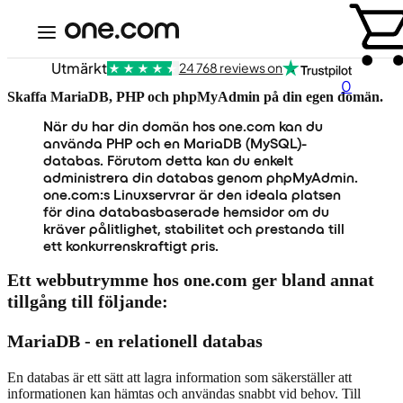
Utmärkt
24 768 reviews on
0
Skaffa MariaDB, PHP och phpMyAdmin på din egen domän.
När du har din domän hos one.com kan du
använda PHP och en MariaDB (MySQL)-
databas. Förutom detta kan du enkelt
administrera din databas genom phpMyAdmin.
one.com:s Linuxservrar är den ideala platsen
för dina databasbaserade hemsidor om du
kräver pålitlighet, stabilitet och prestanda till
ett konkurrenskraftigt pris.
Ett webbutrymme hos one.com ger bland annat
tillgång till följande:
MariaDB - en relationell databas
En databas är ett sätt att lagra information som säkerställer att
informationen kan hämtas och användas snabbt vid behov. Till