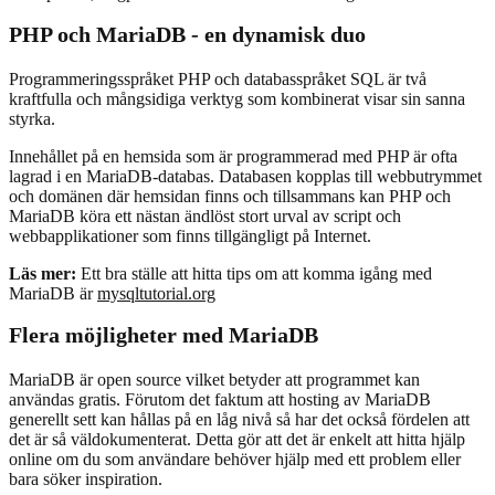
PHP och MariaDB - en dynamisk duo
Programmeringsspråket PHP och databasspråket SQL är två
kraftfulla och mångsidiga verktyg som kombinerat visar sin sanna
styrka.
Innehållet på en hemsida som är programmerad med PHP är ofta
lagrad i en MariaDB-databas. Databasen kopplas till webbutrymmet
och domänen där hemsidan finns och tillsammans kan PHP och
MariaDB köra ett nästan ändlöst stort urval av script och
webbapplikationer som finns tillgängligt på Internet.
Läs mer:
Ett bra ställe att hitta tips om att komma igång med
MariaDB är
mysqltutorial.org
Flera möjligheter med MariaDB
MariaDB är open source vilket betyder att programmet kan
användas gratis. Förutom det faktum att hosting av MariaDB
generellt sett kan hållas på en låg nivå så har det också fördelen att
det är så väldokumenterat. Detta gör att det är enkelt att hitta hjälp
online om du som användare behöver hjälp med ett problem eller
bara söker inspiration.