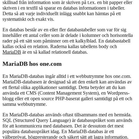
skillnad från information som är skriven på t.ex. en bit papper eller
skriven i en textfil så sparar en databas informationen i tabeller.
Detta så att varje individuellt inlägg snabbt kan hämtas på ett
systematiskt och exakt vis.
En databas består av en eller fler databastabeller som var för sig
innehåller ett antal celler som är delade i kolumner och horisontella
rader på ett sätt som påminner om ett kalkylblad. En databastabell
kallas också en relation. Raderna kallas tabellens body och
MariaDB
är en så kallad relationell databas.
MariaDB hos one.com
En MariaDB-databas ingår alltid i ett webbutrymme hos one.com.
MariaDB-databasen är designad så att den enkelt kan användas av
ett flertal olika applikationer samtidigt. Detta betyder att du kan
använda ett CMS (Content Management System), en Wordpress-
blogg eller ett open source PHP-baserat galleri samtidigt på ett och
samma webbutrymme.
En MariaDB-databas används oftast tillsammans med en hemsida.
SQL (Structured Query Language) är databasspråket som används
för att kommunicera med databasen. Det är dessutom det mest
populära databasspråket idag. En MariaDB-databas är ett
välbeprövat, högpresterande och säkert sätt att lagra information.