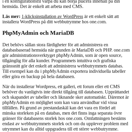
i en konfigurationsfil varpå du kan börja placera innehåll på din
hemsida. Det är enkelt att arbeta med CMS.
Läs mer:
1-klicksinstallation av WordPress
är ett enkelt sätt att
installera WordPress på ditt webbutrymme hos one.com.
PhpMyAdmin och MariaDB
Det behövs sällan stora färdigheter för att administrera en
databasbaserad hemsida när grunden är MariaDB och PHP. one.com
gör administrationsverktyget phpMyAdmin, som är open source,
tillgänglig för alla kunder. Programmets intuitiva och grafiska
gränssnitt gör det enkelt att administrera webbutrymmets databas.
Till exempel kan du i phpMyAdmin exportera individuella tabeller
eller göra en backup på hela databasen.
När du installerar Wordpress, ett galleri, ett forum eller ett CMS
behöver du vanligtvis inte direkt tillgång till databasen. Upprättandet
och skapandet av tabeller och liknande sker automatiskt. Däremot är
phpMyAdmin en möjlighet som kan vara användbar vid vissa
tillfällen. På grund av prestandaskäl kan det vara en fördel att
minska storleken på en databas, men det finns inga separata övre
gränser för databasens storlek hos one.com. Omfattningen bestäms
endast av webbutrymmets storlek och om du upplever problem med
utrymmet kan du alltid uppgradera till ett större webbutrymme.