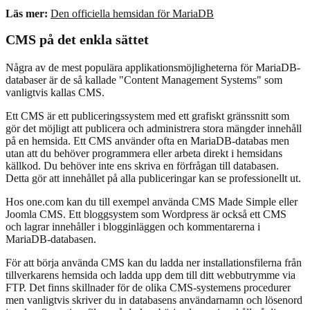
Läs mer:
Den officiella hemsidan för MariaDB
CMS på det enkla sättet
Några av de mest populära applikationsmöjligheterna för MariaDB-
databaser är de så kallade "Content Management Systems" som
vanligtvis kallas CMS.
Ett CMS är ett publiceringssystem med ett grafiskt gränssnitt som
gör det möjligt att publicera och administrera stora mängder innehåll
på en hemsida. Ett CMS använder ofta en MariaDB-databas men
utan att du behöver programmera eller arbeta direkt i hemsidans
källkod. Du behöver inte ens skriva en förfrågan till databasen.
Detta gör att innehållet på alla publiceringar kan se professionellt ut.
Hos one.com kan du till exempel använda CMS Made Simple eller
Joomla CMS. Ett bloggsystem som Wordpress är också ett CMS
och lagrar innehåller i blogginläggen och kommentarerna i
MariaDB-databasen.
För att börja använda CMS kan du ladda ner installationsfilerna från
tillverkarens hemsida och ladda upp dem till ditt webbutrymme via
FTP. Det finns skillnader för de olika CMS-systemens procedurer
men vanligtvis skriver du in databasens användarnamn och lösenord