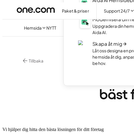
Aida AI Hemside
Skapa din hemsida ut
Paket & priser
Support 24/7
Modernisera din 
Uppgradera din hem
Hemsida
NYTT
Aida AI.
Skapa åt mig
Låt oss designa en pr
hemsida åt dig, anpa
Tillbaka
behov.
•
3 min. läs
VPS
VPS v
bäst 
Vi hjälper dig hitta den bästa lösningen för ditt företag