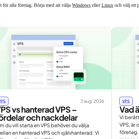
t för alla företag. Börja med att välja
Windows
eller
Linux
och välj ett
3 aug. 2026
VPS
VPS
PS vs hanterad VPS –
Vad 
ördelar och nackdelar
Vi berä
VPS, är o
 du vill starta en VPS behöver du välja
företag.
ellan en hanterad VPS och självhanterad. Vi