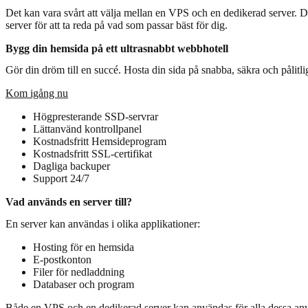
Det kan vara svårt att välja mellan en VPS och en dedikerad server. D
server för att ta reda på vad som passar bäst för dig.
Bygg din hemsida på ett ultrasnabbt webbhotell
Gör din dröm till en succé. Hosta din sida på snabba, säkra och pålitlig
Kom igång nu
Högpresterande SSD-servrar
Lättanvänd kontrollpanel
Kostnadsfritt Hemsideprogram
Kostnadsfritt SSL-certifikat
Dagliga backuper
Support 24/7
Vad används en server till?
En server kan användas i olika applikationer:
Hosting för en hemsida
E-postkonton
Filer för nedladdning
Databaser och program
Både en VPS och en dedikerad server kan användas för alla dessa a