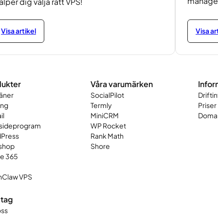
manage
älper dig välja rätt VPS!
Visa artikel
Visa ar
ukter
Våra varumärken
Infor
äner
SocialPilot
Drifti
ing
Termly
Priser
il
MiniCRM
Domai
ideprogram
WP Rocket
Press
Rank Math
shop
Shore
ce 365
Claw VPS
tag
ss