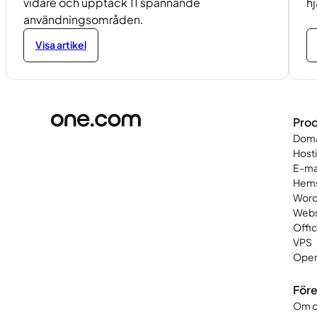
vidare och upptäck 11 spännande
hj
användningsområden.
Visa artikel
Prod
Dom
Host
E-ma
Hems
Word
Web
Offi
VPS
Open
Före
Om o