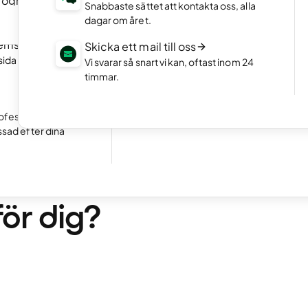
program
NYTT
Portfolio-hemsida
Snabbaste sättet att kontakta oss, alla
an att koda.
Visa upp din bästa sida med en snygg por
dagar om året.
Starta en webshop
hemsida
NYTT
Skicka ett mail till oss
Öppna din egen webshop och börja sälj
sida snabbt med
Vi svarar så snart vi kan, oftast inom 24
timmar.
Ta emot bokningar
Utmärkt
24 792 reviews on
Gör det enkelt för kunder att boka tider 
ifrån din hemsida.
ofessionell
ssad efter dina
ning
s dedikerad server – 
för dig?