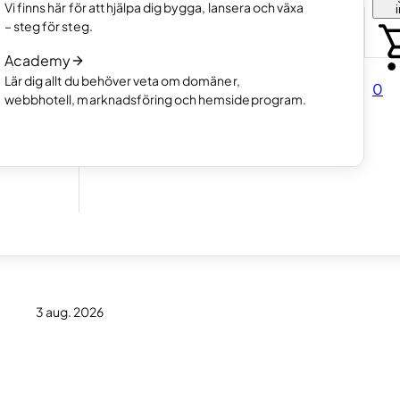
Välj hur du vill skapa din hemsida
Vi finns här för att hjälpa dig bygga, lansera och växa
tfolio.
Läs mer
– steg för steg.
Så fungerar AI-hemsideprogram
Academy
Läs mer
a.
Lär dig allt du behöver veta om domäner,
0
webbhotell, marknadsföring och hemsideprogram.
direkt
vad är
3 aug. 2026