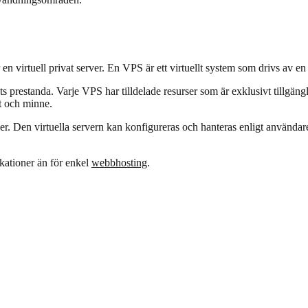
en virtuell privat server. En VPS är ett virtuellt system som drivs av e
ets prestanda. Varje VPS har tilldelade resurser som är exklusivt tillgä
t och minne.
 Den virtuella servern kan konfigureras och hanteras enligt användarens
ationer än för enkel
webbhosting
.