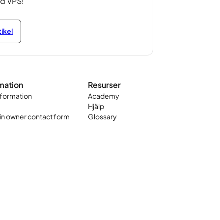
d VPS!
tikel
mation
Resurser
nformation
Academy
Hjälp
n owner contact form
Glossary