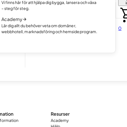
Välj hur du vill skapa din hemsida
Vi finns här för att hjälpa dig bygga, lansera och växa
tfolio.
Läs mer
– steg för steg.
Så fungerar AI-hemsideprogram
Academy
Läs mer
a.
Lär dig allt du behöver veta om domäner,
0
webbhotell, marknadsföring och hemsideprogram.
direkt
in hemsida är.
oading vilket gör att de laddar kvickare. Resultatet är en hemsida
mation
Resurser
nformation
Academy
Hjälp