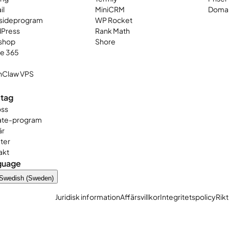
il
MiniCRM
Domai
ideprogram
WP Rocket
Press
Rank Math
shop
Shore
ce 365
Claw VPS
tag
ss
iate-program
är
ter
akt
guage
Swedish (Sweden)
Juridisk information
Affärsvillkor
Integritetspolicy
Rikt