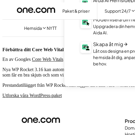
Aida AI Hemside
Skapa din hemsida ut
Paket & priser
Support 24/7
Modernisera din 
Uppgradera din hem
Hemsida
NYTT
Aida AI.
Skapa åt mig
Förbättra ditt Core Web Vital-betyg med WP Rocket 3.16
Låt oss designa en pr
hemsida åt dig, anpa
En av Googles
Core Web Vitals
kallas Largest Contentful Paint (LCP).
behov.
Nya WP Rocket 3.16 kan automatiskt upptäcka och prioritera bilder som
som får en bra skjuts och som visas snabbare!
Prestandatillägget från WP Rocket kan läggas till i alla våra WordPres
Utforska våra WordPress-paket
Prod
Dom
Host