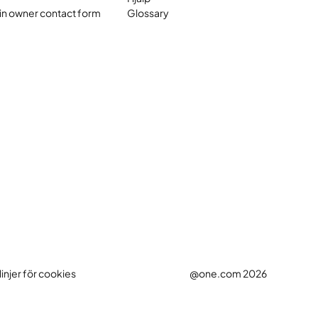
n owner contact form
Glossary
linjer för cookies
@one.com 2026