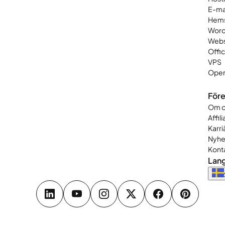
E-ma
Hems
Word
Web
Offi
VPS
Open
Före
Om o
Affil
Karri
Nyhe
Kont
Lan