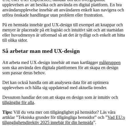
upplevelsen av att besöka och använda en digital plattform. En bra
användarupplevelse innebär att användaren enkelt kan navigera och
utföra önskade handlingar utan problem eller frustration.
På en hemsida innebär god UX-design till exempel att knappar och
menyer är placerade på ett logiskt och intuitivt sätt och att startsidan
eller huvudmenyn är utformad så att det är tydligt och enkelt att hitta
till olika sidor.
Så arbetar man med UX-design
Att arbeta med UX-design innebär att man kartlägger
målgruppen
som ska använda den digitala plattformen för att skapa en design
som passar deras behov.
Det kan också handla om att analysera data för att optimera
upplevelsen och hålla sig uppdaterad med aktuella trender.
Dessutom handlar det om att skapa en design som är intuitiv och
tillgänglig för alla
.
Tips:
Vill du veta mer om tillgänglighet på hemsidor? Läs våra
artiklar ”Tekniska grunder för tillgängliga hemsidor” och ”
Vad EU:s
tillgnglighetsdirektiv 2025 innebär för din hemsida
”.