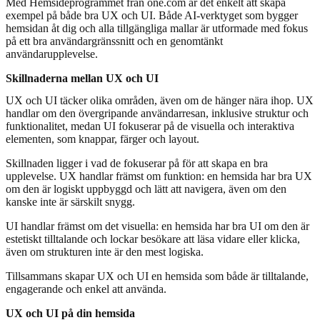
Med
Hemsideprogrammet från one.com
är det enkelt att skapa
exempel på både bra UX och UI. Både AI-verktyget som bygger
hemsidan åt dig och alla tillgängliga mallar är utformade med fokus
på ett bra användargränssnitt och en genomtänkt
användarupplevelse.
Skillnaderna mellan UX och UI
UX och UI täcker olika områden, även om de hänger nära ihop. UX
handlar om den övergripande användarresan, inklusive struktur och
funktionalitet, medan UI fokuserar på de visuella och interaktiva
elementen, som knappar, färger och layout.
Skillnaden ligger i vad de fokuserar på för att skapa en bra
upplevelse. UX handlar främst om funktion: en hemsida har bra UX
om den är logiskt uppbyggd och lätt att navigera, även om den
kanske inte är särskilt snygg.
UI handlar främst om det visuella: en hemsida har bra UI om den är
estetiskt tilltalande och lockar besökare att läsa vidare eller klicka,
även om strukturen inte är den mest logiska.
Tillsammans skapar UX och UI en hemsida som både är tilltalande,
engagerande och enkel att använda.
UX och UI på din hemsida