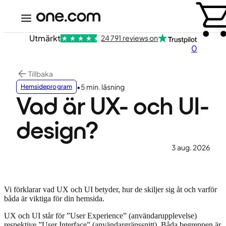
Utmärkt
24 791 reviews on
0
Tillbaka
•
5 min. läsning
Hemsideprogram
Vad är UX- och UI-
design?
3 aug. 2026
Vi förklarar vad UX och UI betyder, hur de skiljer sig åt och varför
båda är viktiga för din hemsida.
UX och UI står för ”User Experience” (användarupplevelse)
respektive ”User Interface” (användargränssnitt). Båda begreppen är