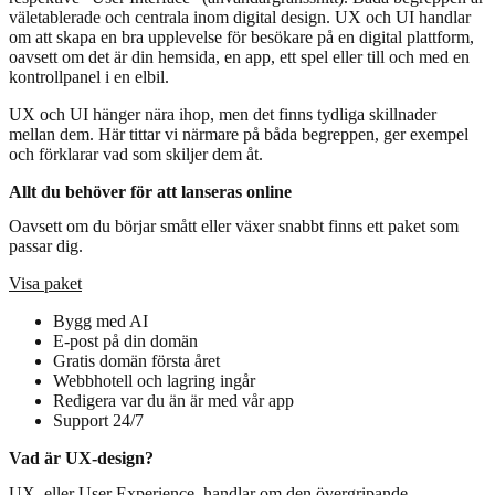
väletablerade och centrala inom digital design. UX och UI handlar
om att skapa en bra upplevelse för besökare på en digital plattform,
oavsett om det är din
hemsida
, en app, ett spel eller till och med en
kontrollpanel i en elbil.
UX och UI hänger nära ihop, men det finns tydliga skillnader
mellan dem. Här tittar vi närmare på båda begreppen, ger exempel
och förklarar vad som skiljer dem åt.
Allt du behöver för att lanseras online
Oavsett om du börjar smått eller växer snabbt finns ett paket som
passar dig.
Visa paket
Bygg med AI
E-post på din domän
Gratis domän första året
Webbhotell och lagring ingår
Redigera var du än är med vår app
Support 24/7
Vad är UX-design?
UX, eller
User Experience
, handlar om den övergripande