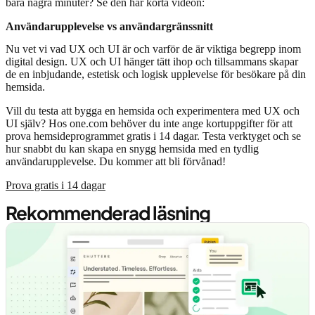
bara några minuter? Se den här korta videon:
Användarupplevelse vs användargränssnitt
Nu vet vi vad UX och UI är och varför de är viktiga begrepp inom
digital design. UX och UI hänger tätt ihop och tillsammans skapar
de en inbjudande, estetisk och logisk upplevelse för besökare på din
hemsida.
Vill du testa att bygga en hemsida och experimentera med UX och
UI själv? Hos one.com behöver du inte ange kortuppgifter för att
prova hemsideprogrammet gratis i 14 dagar. Testa verktyget och se
hur snabbt du kan skapa en snygg hemsida med en tydlig
användarupplevelse. Du kommer att bli förvånad!
Prova gratis i 14 dagar
Rekommenderad läsning