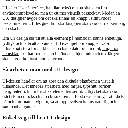
UI, eller User Interface, handlar också om att skapa en bra
användarupplevelse, men ur ett mer visuellt perspektiv. Medan en
UX-designer avgör om det ska finnas en knapp i sidhuvudet,
bestämmer en UI-designer hur stor knappen ska vara och vilken färg
den ska ha.
Bra UI-design ser till att alla element på hemsidan känns enhetliga,
tydliga och lätta att använda. Till exempel bör knappar vara
tillräckligt stora för att klickas på både dator och mobil,
färger på
hemsidan
ska harmonisera och kännas inbjudande och textfärgen
ska ha god kontrast mot bakgrunden.
Så arbetar man med UI-design
UI-design handlar om att göra den digitala plattformen visuellt
tilltalande. Det innebär att arbeta med färger, typsnitt, former,
marginaler och hur de olika elementen ser ut. Uttrycket ska vara
estetiskt men också hjälpa besökaren att förstå vad som går att klicka
på och hur man navigerar, så att upplevelsen känns naturlig och
sammanhängande.
Enkel väg till bra UI-design