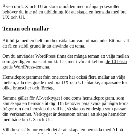
Även om UX och UI är stora områden med många yrkesroller
behöver du inte gå en utbildning för att skapa en hemsida med bra
UX och UI.
Teman och mallar
Att börja med en helt tom hemsida kan vara utmanande. Ett bra sätt
att få en stabil grund är att använda
ett tema
.
Om du använder
WordPress
finns det många teman att välja mellan
som ger dig en bra startpunkt. Läs mer i vår artikel om
de 10 bästa
gratis WordPress-temana
.
Hemsideprogrammet från one.com
har också flera mallar att välja
mellan, alla designade med bra UX och UI i åtanke, anpassade för
olika branscher och företag.
Samma gäller för AI-verktyget i one.coms hemsideprogram, som
kan skapa en hemsida åt dig. Du behöver bara svara på några korta
frågor om den hemsida du vill ha, så skapas en design som passar
din verksamhet. Verktyget är dessutom tränat i att skapa hemsidor
med både bra UX och UI.
Vill du se själv hur enkelt det är att skapa en hemsida med AI på