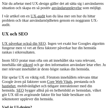
När du arbetar med UX-design gäller det att sätta sig i användarens
situation och skapa en så positiv
användarupplevelse
som möjligt.
I vår artikel om en
UX-audit
kan du läsa mer om hur du hittar
problem och ökar användarnöjdheten genom en noggrann UX-
audit.
UX och SEO
UX påverkar också din SEO
. Ingen vet exakt hur Googles algoritm
fungerar men vi vet att flera faktorer påverkar hur din hemsida
rankas i sökresultaten.
Inom SEO pratar man ofta om att innehållet ska vara relevant,
innehålla rätt
sökord
och ge den information användare letar efter. Ju
mer relevant innehållet är desto högre rankas din hemsida.
Här spelar UX en viktig roll. Förutom innehållets relevans tittar
Google även på faktorer som
Core Web Vitals
, prestanda och
hastighet
, mobilvänlighet och tidigare interaktioner med din
hemsida.
SEO
bygger alltså på en helhetsbild av hemsidan, vilket
gör UX till en avgörande faktor för hur både besökare och
sökmotorer upplever din hemsida.
Vad är UI-design?