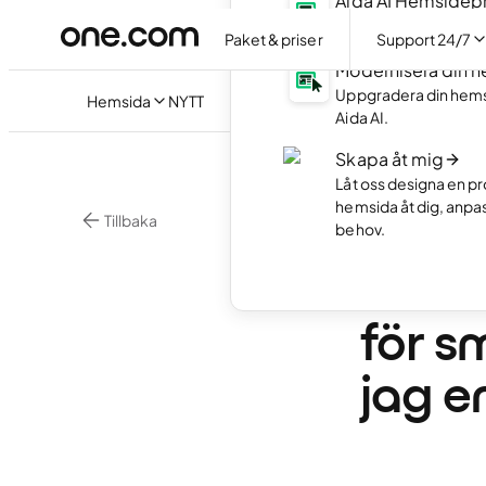
Aida AI Hemside
Skapa din hemsida ut
Paket & priser
Support 24/7
Modernisera din 
Uppgradera din hem
Hemsida
NYTT
Aida AI.
Skapa åt mig
Låt oss designa en pr
hemsida åt dig, anpa
Tillbaka
behov.
Hemsideprogram
Varfö
för s
jag e