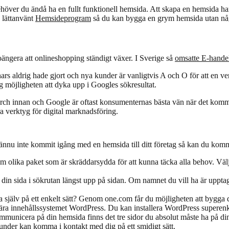
ver du ändå ha en fullt funktionell hemsida. Att skapa en hemsida har al
n lättanvänt
Hemsideprogram
så du kan bygga en grym hemsida utan någo
poängera att onlineshopping ständigt växer. I Sverige så
omsatte E-hande
nars aldrig hade gjort och nya kunder är vanligtvis A och O för att en 
ig möjligheten att dyka upp i Googles sökresultat.
arch innan och Google är oftast konsumenternas bästa vän när det komm
a verktyg för
digital marknadsföring
.
nu inte kommit igång med en hemsida till ditt företag så kan du komm
m olika paket som är skräddarsydda för att kunna täcka alla behov. Välj 
in sida i sökrutan längst upp på sidan. Om namnet du vill ha är upptag
 själv på ett enkelt sätt? Genom one.com får du möjligheten att bygga
ra innehållssystemet WordPress. Du kan installera WordPress superen
ommunicera på din hemsida finns det tre sidor du absolut måste ha på di
ga kunder kan komma i kontakt med dig på ett smidigt sätt.