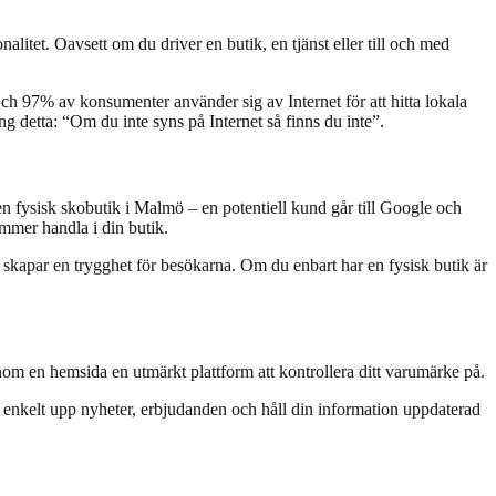
litet. Oavsett om du driver en butik, en tjänst eller till och med
h 97% av konsumenter använder sig av Internet för att hitta lokala
ring detta: “Om du inte syns på Internet så finns du inte”.
n fysisk skobutik i Malmö – en potentiell kund går till Google och
mmer handla i din butik.
och skapar en trygghet för besökarna. Om du enbart har en fysisk butik är
enom en hemsida en utmärkt plattform att kontrollera ditt varumärke på.
enkelt upp nyheter, erbjudanden och håll din information uppdaterad