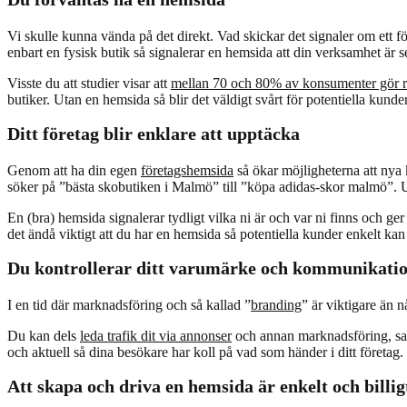
Vi skulle kunna vända på det direkt. Vad skickar det signaler om ett f
enbart en fysisk butik så signalerar en hemsida att din verksamhet är se
Visste du att studier visar att
mellan 70 och 80% av konsumenter gör r
butiker. Utan en hemsida så blir det väldigt svårt för potentiella kunder 
Ditt företag blir enklare att upptäcka
Genom att ha din egen
företagshemsida
så ökar möjligheterna att nya
söker på ”bästa skobutiken i Malmö” till ”köpa adidas-skor malmö”. 
En (bra) hemsida signalerar tydligt vilka ni är och var ni finns och ger
det ändå viktigt att du har en hemsida så potentiella kunder enkelt kan
Du kontrollerar ditt varumärke och kommunikati
I en tid där marknadsföring och så kallad ”
branding
” är viktigare än 
Du kan dels
leda trafik dit via annonser
och annan marknadsföring, sam
och aktuell så dina besökare har koll på vad som händer i ditt företag.
Att skapa och driva en hemsida är enkelt och billig