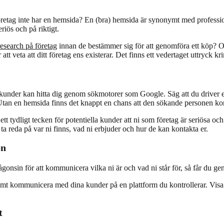
öretag inte har en hemsida? En (bra) hemsida är synonymt med professiona
riös och på riktigt.
esearch på företag
innan de bestämmer sig för att genomföra ett köp? Oc
att veta att ditt företag ens existerar. Det finns ett vedertaget uttryck k
 kunder kan hitta dig genom sökmotorer som Google. Säg att du driver e
Utan en hemsida finns det knappt en chans att den sökande personen ko
 ett tydligt tecken för potentiella kunder att ni som företag är seriösa 
 ta reda på var ni finns, vad ni erbjuder och hur de kan kontakta er.
on
någonsin för att kommunicera vilka ni är och vad ni står för, så får du g
t kommunicera med dina kunder på en plattform du kontrollerar. Visa 
t