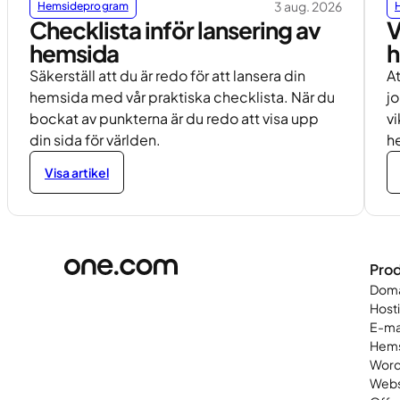
3 aug. 2026
Hemsideprogram
Checklista inför lansering av
V
hemsida
h
Säkerställ att du är redo för att lansera din
At
hemsida med vår praktiska checklista. När du
jo
bockat av punkterna är du redo att visa upp
vi
din sida för världen.
h
Visa artikel
Prod
Dom
Host
E-ma
Hems
Word
Web