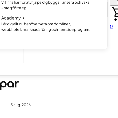
Välj hur du vill skapa din hemsida
Vi finns här för att hjälpa dig bygga, lansera och växa
tfolio.
Läs mer
– steg för steg.
Så fungerar AI-hemsideprogram
Academy
Läs mer
a.
Lär dig allt du behöver veta om domäner,
0
webbhotell, marknadsföring och hemsideprogram.
direkt
sida
apar
3 aug. 2026