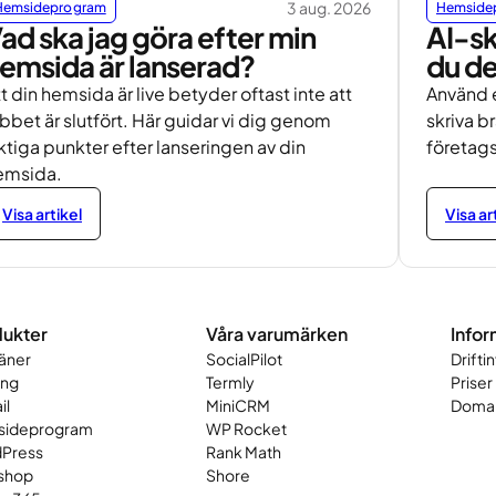
3 aug. 2026
Hemsideprogram
Hemside
ad ska jag göra efter min
AI-sk
emsida är lanserad?
du d
t din hemsida är live betyder oftast inte att
Använd e
bbet är slutfört. Här guidar vi dig genom
skriva b
ktiga punkter efter lanseringen av din
företags
emsida.
Visa artikel
Visa ar
ukter
Våra varumärken
Infor
äner
SocialPilot
Drifti
ing
Termly
Priser
il
MiniCRM
Domai
ideprogram
WP Rocket
Press
Rank Math
shop
Shore