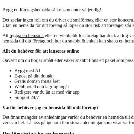
Bygg en företagshemsida så konsumenter väljer dig!
Det spelar ingen roll om du driver ett småföretag eller en stor koncer
Utan en hemsida för ditt företag så löper du stor risk att företaget står 
Att
bygga en hemsida
eller en webbutik för företag har dock aldrig va
hemsida
till ditt företag och hur du snabbt & enkelt kan skapa en hems
Allt du behöver för att lanseras online
Oavsett om du börjar smått eller växer snabbt finns ett paket som pass
Bygg med AI
E-post på din domän
Gratis domän första året
Webbhotell och lagring ingår
Redigera var du än är med vår app
Support 24/7
Varför behöver jag en hemsida till mitt företag?
Det finns mängder av anledningar varför du behöver en hemsida till ditt 
verksamhet. Låt oss gå igenom fem stora anledningar som visar varför
Du förväntas ha en hemsida