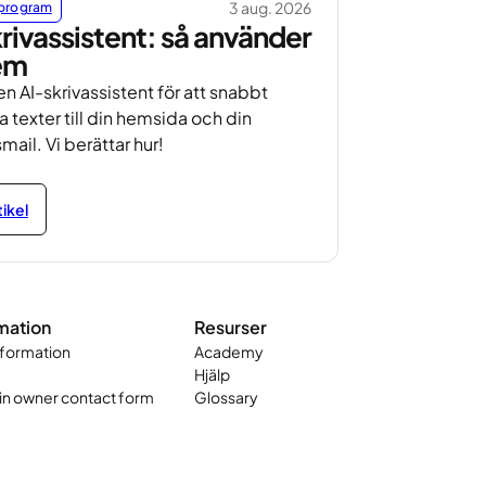
3 aug. 2026
program
rivassistent: så använder
em
n AI-skrivassistent för att snabbt
ra texter till din hemsida och din
mail. Vi berättar hur!
tikel
mation
Resurser
nformation
Academy
Hjälp
n owner contact form
Glossary