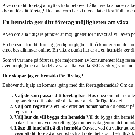
Även om ditt företag är nytt och du behöver hålla nere kostnaderna behö
dyrare för ditt företag! Hos one.com har vi utvecklat ett kraftfullt, me
En hemsida ger ditt företag möjligheten att växa
Även om alla tidigare punkter är möjligheter för tillväxt så vill även 
En hemsida för ditt företag ger dig möjlighet att nå kunder som du an
emot beställningar online. En viktig punkt här är att en hemsida ger d
Som vi var inne på förut så gör majoriteten av konsumenter idag rese
även möjligheten att ta del av våra
lättanvända SEO-verktyg
sam andr
Hur skapar jag en hemsida för företag?
Behöver du hjälp att komma igång med din företagshemsida? Om du än
Välj detsom passar ditt företag bäst
Hos one.com hittar du fe
uppgradera ditt paket när du känner att det är läge för det.
Välj och registrera ett
Sök efter det domännamn du önskar på d
registrera.
Välj hur du vill bygga din hemsida
Vill du bygga din hemsida
paket. Du kan även enkelt bygga din hemsida genom det populä
Lägg till innehåll på din hemsida
Oavsett vad du väljer att k
visar att ditt företag är seriöst och att potentiella och befintli