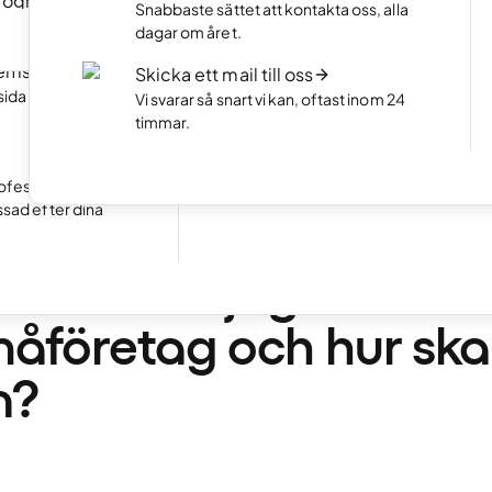
program
NYTT
Portfolio-hemsida
Snabbaste sättet att kontakta oss, alla
an att koda.
Visa upp din bästa sida med en snygg por
dagar om året.
Starta en webshop
hemsida
NYTT
Skicka ett mail till oss
Öppna din egen webshop och börja sälj
sida snabbt med
Vi svarar så snart vi kan, oftast inom 24
timmar.
Ta emot bokningar
Utmärkt
24 768 reviews on
Gör det enkelt för kunder att boka tider 
ifrån din hemsida.
ofessionell
ssad efter dina
•
6 min. läsning
r behöver jag en hem
måföretag och hur sk
n?