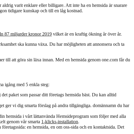
drig varit enklare eller billigare. Att inte ha en hemsida är snarare
n tidigare kunskap och till en låg kostnad.
ln 87 miljarder kronor 2019
vilket är en kraftig ökning år över år.
verksamhet ska kunna växa. Du har möjligheten att annonsera och ta
er till att göra sin läxa innan. Med en hemsida genom one.com får du
a igång med 5 enkla steg:
det paket som passar ditt företags hemsida bäst. Du kan alltid
et ger vi dig smarta förslag på andra tillgängliga. domännamn du har
 din hemsida i vårt lättanvända Hemsideprogram som följer med alla
kelt genom vår smarta
1-klicks-installation
.
n företagssida: en hemsida, en om oss-sida och en kontaktsida. Det