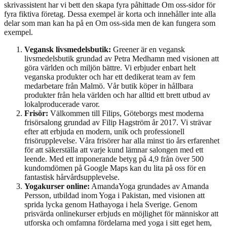
skrivassistent har vi bett den skapa fyra påhittade Om oss-sidor för
fyra fiktiva företag. Dessa exempel är korta och innehåller inte alla
delar som man kan ha på en Om oss-sida men de kan fungera som
exempel.
Vegansk livsmedelsbutik:
Greener är en vegansk
livsmedelsbutik grundad av Petra Medhamn med visionen att
göra världen och miljön bättre. Vi erbjuder enbart helt
veganska produkter och har ett dedikerat team av fem
medarbetare från Malmö. Vår butik köper in hållbara
produkter från hela världen och har alltid ett brett utbud av
lokalproducerade varor.
Frisör:
Välkommen till Filips, Göteborgs mest moderna
frisörsalong grundad av Filip Hagström år 2017. Vi strävar
efter att erbjuda en modern, unik och professionell
frisörupplevelse. Våra frisörer har alla minst tio års erfarenhet
för att säkerställa att varje kund lämnar salongen med ett
leende. Med ett imponerande betyg på 4,9 från över 500
kundomdömen på Google Maps kan du lita på oss för en
fantastisk hårvårdsupplevelse.
Yogakurser online:
AmandaYoga grundades av Amanda
Persson, utbildad inom Yoga i Pakistan, med visionen att
sprida lycka genom Hathayoga i hela Sverige. Genom
prisvärda onlinekurser erbjuds en möjlighet för människor att
utforska och omfamna fördelarna med yoga i sitt eget hem,