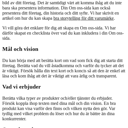
bild av ditt företag. Det är samtidigt värt att komma ihåg att du inte
bara ska presentera information. Din Om oss-sida kan också
presentera ditt företag, din historia och ditt syfte. Vi har skrivit en
artikel om hur du kan skapa
bra storytelling för ditt varumärke
.
Vi vill göra det enklare för dig att skapa en Om oss-sida. Vi har
därför skapat en checklista över vad du kan inkludera i din Om oss-
sida.
Mål och vision
Du kan börja med att berätta kort om vad som fick dig att starta ditt
företag. Berätta vad du vill åstadkomma och varför du tycker att det
är viktigt. Försök hålla din text kort och koncis så att den är enkel att
läsa och kom ihåg att det är viktigt att vara ärlig och transparent.
Vad vi erbjuder
Berätta vilka typer av produkter och/eller tjänster du erbjuder.
Försök koppla ihop texten med dina mål och din vision. En bra
produkt kan visa varför den finns och vilken nytta den gör. Var
tydlig med vilket problem du löser och hur du är bättre än dina
konkurrenter.