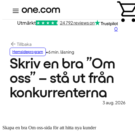
Utmärkt
24 792 reviews on
0
Tillbaka
•
6 min. läsning
Hemsideprogram
Skriv en bra ”Om
oss” – stå ut från
konkurrenterna
3 aug. 2026
Skapa en bra Om oss-sida för att hitta nya kunder