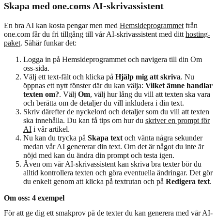
Skapa med one.coms AI-skrivassistent
En bra AI kan kosta pengar men med
Hemsideprogrammet
från
one.com får du fri tillgång till vår AI-skrivassistent med ditt
hosting-
paket
. Såhär funkar det:
Logga in på Hemsideprogrammet och navigera till din Om
oss-sida.
Välj ett text-fält och klicka på
Hjälp mig att skriva
. Nu
öppnas ett nytt fönster där du kan välja:
Vilket ämne handlar
texten om?
. Välj
Om
, välj hur lång du vill att texten ska vara
och berätta om de detaljer du vill inkludera i din text.
Skriv därefter de nyckelord och detaljer som du vill att texten
ska innehålla. Du kan få tips om hur du
skriver en prompt för
AI
i vår artikel.
Nu kan du trycka på
Skapa text
och vänta några sekunder
medan vår AI genererar din text. Om det är något du inte är
nöjd med kan du ändra din prompt och testa igen.
Även om vår AI-skrivassistent kan skriva bra texter bör du
alltid kontrollera texten och göra eventuella ändringar. Det gör
du enkelt genom att klicka på textrutan och på
Redigera text
.
Om oss: 4 exempel
För att ge dig ett smakprov på de texter du kan generera med vår AI-