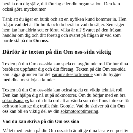
berätta om dig själv, ditt företag eller din organisation. Den kan
också göra mycket mer.
Tänk att du äger en butik och att en nyfiken kund kommer in. Hen
frågar vad det är för butik och du berättar vad du säljer. Sen säger
hen: jag har aldrig sett er förut, vilka är ni? Svaret på den frågan
handlar om dig och ditt företag och svaret på frågan är vad som
borde stå på din
Om oss
.
Därför är texten på din Om oss-sida viktig
Texten på din Om oss-sida kan spela en avgörande roll för hur dina
besökare uppfattar dig och ditt företag. Texten på din Om oss-sida
kan lägga grunden för det
varumärkesförtroende
som du bygger
med dina mest lojala kunder.
Texten på din Om oss-sida kan också spela en viktig teknisk roll.
Den kan hjälpa dig nå ut på sökmotorer. Om du börjar med en bra
sökordsanalys
kan du hitta ord att använda som det finns intresse för
och som kan ge dig trafik från Google. Vad du skriver på din
Om
oss
kan bli en viktig del av din
sökmotoroptimering
.
Vad du kan skriva på din Om oss-sida
Målet med texten på din Om oss-sida är att ge dina läsare en positiv