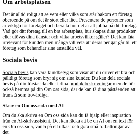
Om arbetsplatsen
Det är alltid roligt att se vem eller vilka som står bakom ett företag –
oberoende på om det är stort eller litet. Presentera de personer som
är viktiga för företaget och berätta hur det är att jobba på ditt företag.
Vad gör ditt företag till en bra arbetsplats, hur skapas dina produkter
eller utövas dina tjänster och vilka arbetsvillkor gäller? Det kan låta
irrelevant för kunden men många vill veta att deras pengar går till ett
företag som behandlar sina anställda väl.
Sociala bevis
Sociala bevis
kan vara kundbetyg som visar att du driver ett bra och
pålitligt företag som bryr sig om sina kunder. Du kan dela sociala
bevis på din förstasida eller i dina
produktbeskrivningar
men de hör
också hemma på din Om oss-sida, där de kan få dina påståenden att
framstå som trovärdiga.
Skriv en Om oss-sida med AI
Om du ska skriva en Om oss-sida kan du få hjälp eller inspiration
från en AI-skrivassistent. Det kan räcka att be en AI om en text för
en Om oss-sida, vänta på ett utkast och göra små förbättringar av
det.