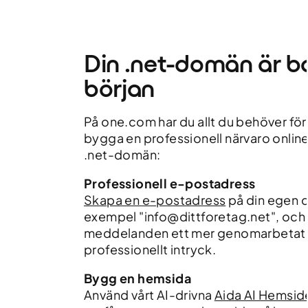
Din .net-domän är b
början
På one.com har du allt du behöver för 
bygga en professionell närvaro onlin
.net-domän:
Professionell e-postadress
Skapa en e-postadress
på din egen d
exempel "info@dittforetag.net", och
meddelanden ett mer genomarbetat
professionellt intryck.
Bygg en hemsida
Använd vårt AI-drivna
Aida AI Hemsi