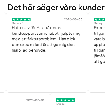
Det här säger våra kunder
2026-08-05
Dennis B
Danny
Hatten av för Max på deras
Extremt bra 
kundsupport som snabbt hjälpte mig
tillgänglig o
med ett fakturaproblem. Han gick
vara behjälp
den extra milen för att ge mig den
upplevelser
hjälp jag behövde.
tillgänglighe
jämfört med
att göra me
2026-07-30
2026
Louise