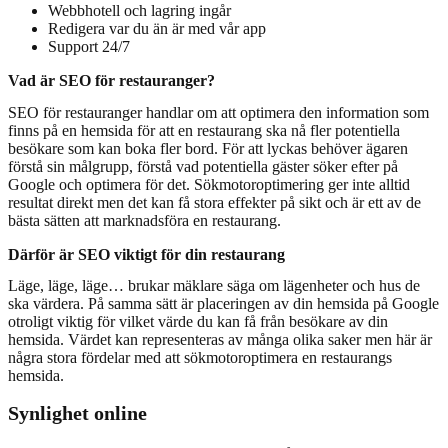
Webbhotell och lagring ingår
Redigera var du än är med vår app
Support 24/7
Vad är SEO för restauranger?
SEO för restauranger handlar om att optimera den information som
finns på en hemsida för att en restaurang ska nå fler potentiella
besökare som kan boka fler bord. För att lyckas behöver ägaren
förstå sin målgrupp, förstå vad potentiella gäster söker efter på
Google och optimera för det. Sökmotoroptimering ger inte alltid
resultat direkt men det kan få stora effekter på sikt och är ett av de
bästa sätten att marknadsföra en restaurang.
Därför är SEO viktigt för din restaurang
Läge, läge, läge… brukar mäklare säga om lägenheter och hus de
ska värdera. På samma sätt är placeringen av din hemsida på Google
otroligt viktig för vilket värde du kan få från besökare av din
hemsida. Värdet kan representeras av många olika saker men här är
några stora fördelar med att sökmotoroptimera en restaurangs
hemsida.
Synlighet online