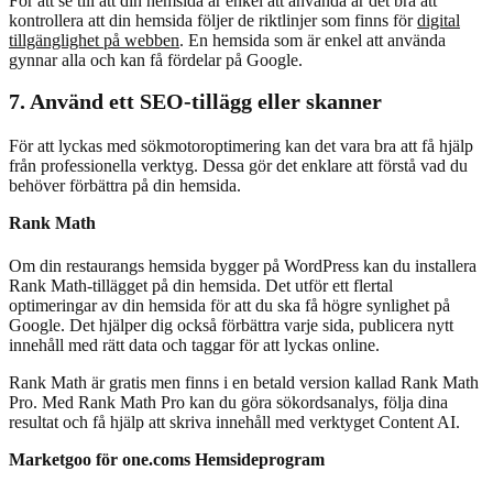
För att se till att din hemsida är enkel att använda är det bra att
kontrollera att din hemsida följer de riktlinjer som finns för
digital
tillgänglighet på webben
. En hemsida som är enkel att använda
gynnar alla och kan få fördelar på Google.
7. Använd ett SEO-tillägg eller skanner
För att lyckas med sökmotoroptimering kan det vara bra att få hjälp
från professionella verktyg. Dessa gör det enklare att förstå vad du
behöver förbättra på din hemsida.
Rank Math
Om din restaurangs hemsida bygger på WordPress kan du installera
Rank Math-tillägget på din hemsida. Det utför ett flertal
optimeringar av din hemsida för att du ska få högre synlighet på
Google. Det hjälper dig också förbättra varje sida, publicera nytt
innehåll med rätt data och taggar för att lyckas online.
Rank Math är gratis men finns i en betald version kallad Rank Math
Pro. Med Rank Math Pro kan du göra sökordsanalys, följa dina
resultat och få hjälp att skriva innehåll med verktyget Content AI.
Marketgoo för one.coms Hemsideprogram