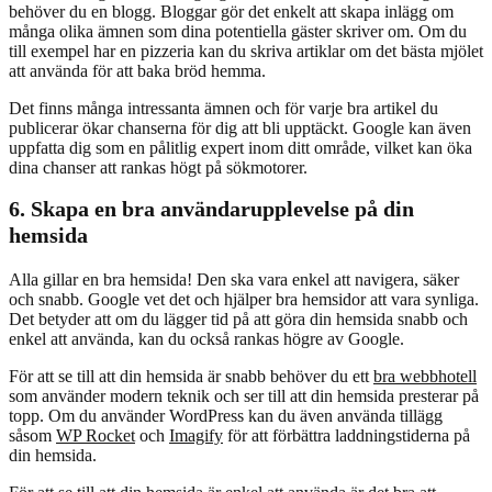
behöver du en blogg. Bloggar gör det enkelt att skapa inlägg om
många olika ämnen som dina potentiella gäster skriver om. Om du
till exempel har en pizzeria kan du skriva artiklar om det bästa mjölet
att använda för att baka bröd hemma.
Det finns många intressanta ämnen och för varje bra artikel du
publicerar ökar chanserna för dig att bli upptäckt. Google kan även
uppfatta dig som en pålitlig expert inom ditt område, vilket kan öka
dina chanser att rankas högt på sökmotorer.
6. Skapa en bra användarupplevelse på din
hemsida
Alla gillar en bra hemsida! Den ska vara enkel att navigera, säker
och snabb. Google vet det och hjälper bra hemsidor att vara synliga.
Det betyder att om du lägger tid på att göra din hemsida snabb och
enkel att använda, kan du också rankas högre av Google.
För att se till att din hemsida är snabb behöver du ett
bra webbhotell
som använder modern teknik och ser till att din hemsida presterar på
topp. Om du använder
WordPress
kan du även använda tillägg
såsom
WP Rocket
och
Imagify
för att förbättra laddningstiderna på
din hemsida.