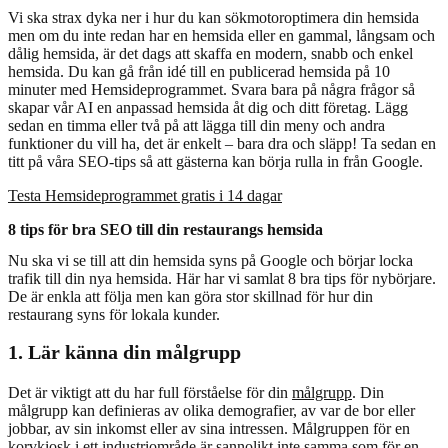
Vi ska strax dyka ner i hur du kan sökmotoroptimera din hemsida
men om du inte redan har en hemsida eller en gammal, långsam och
dålig hemsida, är det dags att skaffa en modern, snabb och enkel
hemsida. Du kan gå från idé till en publicerad hemsida på 10
minuter med Hemsideprogrammet. Svara bara på några frågor så
skapar vår AI en anpassad hemsida åt dig och ditt företag. Lägg
sedan en timma eller två på att lägga till din meny och andra
funktioner du vill ha, det är enkelt – bara dra och släpp! Ta sedan en
titt på våra SEO-tips så att gästerna kan börja rulla in från Google.
Testa Hemsideprogrammet gratis i 14 dagar
8 tips för bra SEO till din restaurangs hemsida
Nu ska vi se till att din hemsida syns på Google och börjar locka
trafik till din nya hemsida. Här har vi samlat 8 bra tips för nybörjare.
De är enkla att följa men kan göra stor skillnad för hur din
restaurang syns för lokala kunder.
1. Lär känna din målgrupp
Det är viktigt att du har full förståelse för din
målgrupp
. Din
målgrupp kan definieras av olika demografier, av var de bor eller
jobbar, av sin inkomst eller av sina intressen. Målgruppen för en
korvkiosk i ett industriområde är sannolikt inte samma som för en