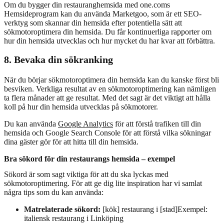
Om du bygger din restauranghemsida med one.coms
Hemsideprogram kan du använda Marketgoo, som är ett SEO-
verktyg som skannar din hemsida efter potentiella sätt att
sökmotoroptimera din hemsida. Du får kontinuerliga rapporter om
hur din hemsida utvecklas och hur mycket du har kvar att förbättra.
8. Bevaka din sökranking
När du börjar sökmotoroptimera din hemsida kan du kanske först bli
besviken. Verkliga resultat av en sökmotoroptimering kan nämligen
ta flera månader att ge resultat. Med det sagt är det viktigt att hålla
koll på hur din hemsida utvecklas på sökmotorer.
Du kan använda
Google Analytics
för att förstå trafiken till din
hemsida och Google Search Console för att förstå vilka sökningar
dina gäster gör för att hitta till din hemsida.
Bra sökord för din restaurangs hemsida – exempel
Sökord är som sagt viktiga för att du ska lyckas med
sökmotoroptimering. För att ge dig lite inspiration har vi samlat
några tips som du kan använda:
Matrelaterade sökord:
[kök] restaurang i [stad]Exempel:
italiensk restaurang i Linköping