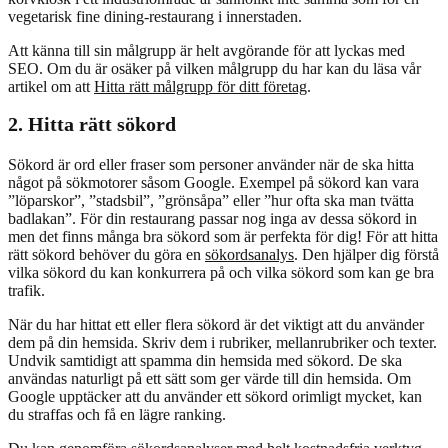
vegetarisk fine dining-restaurang i innerstaden.
Att känna till sin målgrupp är helt avgörande för att lyckas med
SEO. Om du är osäker på vilken målgrupp du har kan du läsa vår
artikel om att
Hitta rätt målgrupp för ditt företag
.
2. Hitta rätt sökord
Sökord är ord eller fraser som personer använder när de ska hitta
något på sökmotorer såsom Google. Exempel på sökord kan vara
”löparskor”, ”stadsbil”, ”grönsåpa” eller ”hur ofta ska man tvätta
badlakan”. För din restaurang passar nog inga av dessa sökord in
men det finns många bra sökord som är perfekta för dig! För att hitta
rätt sökord behöver du göra en
sökordsanalys
. Den hjälper dig förstå
vilka sökord du kan konkurrera på och vilka sökord som kan ge bra
trafik.
När du har hittat ett eller flera sökord är det viktigt att du använder
dem på din hemsida. Skriv dem i rubriker, mellanrubriker och texter.
Undvik samtidigt att spamma din hemsida med sökord. De ska
användas naturligt på ett sätt som ger värde till din hemsida. Om
Google upptäcker att du använder ett sökord orimligt mycket, kan
du straffas och få en lägre ranking.