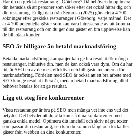
Har du en grekisk restaurang i Göteborg? Då behöver du optimera
din hemsida så att personer som söker efter det också hittar dig och
din restaurang. Enligt data från Semrush (2025) görs cirka 4 700
sökningar efter grekiska restauranger i Göteborg, varje månad. Det
är 4 700 potentiella gäster som kan vara intresserade av att komma
till din restaurang och om du ger dina gäster en bra upplevelse kan
de bli lojala kunder.
SEO är billigare än betald marknadsföring
Betalda marknadsföringskampanjer kan ge bra resultat för många
restauranger, inklusive din, men de kan också vara dyra. Om du har
tid, är SEO en av de mest effektiva och billigaste metoderna för
marknadsföring. Fördelen med SEO är också att ett bra arbete med
SEO kan ge resultat i flera år, medan betald marknadsföring alltid
behöver betalas för att ge resultat.
Ligg ett steg före konkurrenter
Vissa restauranger är bra på SEO men många vet inte ens vad det
betyder. Det betyder att du ofta kan slå dina konkurrenter med
ganska enkla medel. Optimera ditt innehåll och skriv några texter
som passar din restaurang, sen kan du komma långt och locka fler
gäster från webben än dina konkurrenter.