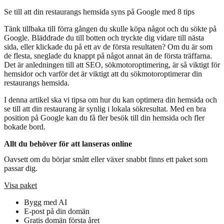
Se till att din restaurangs hemsida syns på Google med 8 tips
Tänk tillbaka till förra gången du skulle köpa något och du sökte på
Google. Bläddrade du till botten och tryckte dig vidare till nästa
sida, eller klickade du på ett av de första resultaten? Om du är som
de flesta, sneglade du knappt på något annat än de första träffarna.
Det är anledningen till att SEO, sökmotoroptimering, är så viktigt för
hemsidor och varför det är viktigt att du sökmotoroptimerar din
restaurangs hemsida.
I denna artikel ska vi tipsa om hur du kan optimera din hemsida och
se till att din restaurang är synlig i lokala sökresultat. Med en bra
position på Google kan du få fler besök till din hemsida och fler
bokade bord.
Allt du behöver för att lanseras online
Oavsett om du börjar smått eller växer snabbt finns ett paket som
passar dig.
Visa paket
Bygg med AI
E-post på din domän
Gratis domän första året