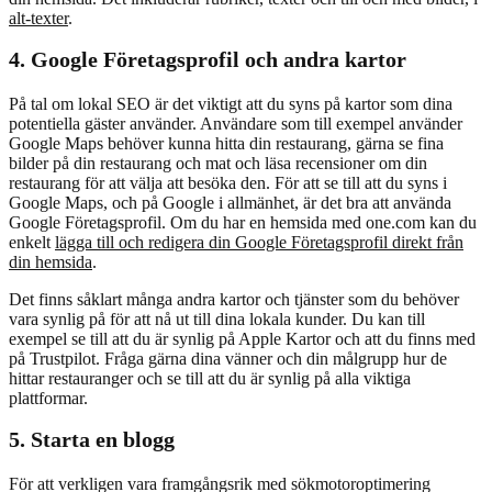
alt-texter
.
4. Google Företagsprofil och andra kartor
På tal om lokal SEO är det viktigt att du syns på kartor som dina
potentiella gäster använder. Användare som till exempel använder
Google Maps behöver kunna hitta din restaurang, gärna se fina
bilder på din restaurang och mat och läsa recensioner om din
restaurang för att välja att besöka den. För att se till att du syns i
Google Maps, och på Google i allmänhet, är det bra att använda
Google Företagsprofil. Om du har en hemsida med one.com kan du
enkelt
lägga till och redigera din Google Företagsprofil direkt från
din hemsida
.
Det finns såklart många andra kartor och tjänster som du behöver
vara synlig på för att nå ut till dina lokala kunder. Du kan till
exempel se till att du är synlig på Apple Kartor och att du finns med
på Trustpilot. Fråga gärna dina vänner och din målgrupp hur de
hittar restauranger och se till att du är synlig på alla viktiga
plattformar.
5. Starta en blogg
För att verkligen vara framgångsrik med sökmotoroptimering