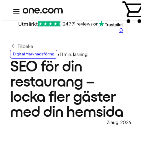
Utmärkt
24 791 reviews on
0
Tillbaka
•
11 min. läsning
Digital Marknadsföring
SEO för din
restaurang –
locka fler gäster
med din hemsida
3 aug. 2026