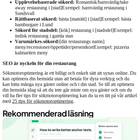
Upplevelsebaserade sökord:
Romantisk/barnvänlig/take
away restaurang i [stad]Exempel: barnvänlig restaurang i
Sundsvall
Rättbaserat sökord:
bästa [maträtt] i [stad]Exempel: bästa
hamburgare i Lund
Sökord för stadsdel:
[kök] restaurang i [stadsdel]Exempel:
indisk restaurang i gamla stan
Varumärkes-sökord:
[din restaurangs namn]
meny/recensioner/öppettider/presentkortExempel: pizzeria
kalmariten meny
SEO är nyckeln för din restaurang
Sökmotoroptimering är ett billigt och enkelt sätt att synas online. Du
kan optimera din hemsida utan att betala för dyra verktyg och du
kan hitta många nya gäster online och i din stad. Se till att optimera
din hemsida idag så att du inte går miste om nya gäster och om du
vill ha fler tips för sökmotoroptimering kan du ta en titt på vår artikel
med
25 tips för sökmotoroptimering
.
Rekommenderad läsning