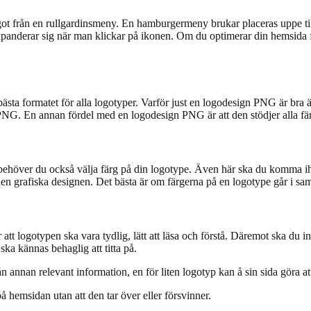
ot från en rullgardinsmeny. En hamburgermeny brukar placeras uppe till
derar sig när man klickar på ikonen. Om du optimerar din hemsida för m
a formatet för alla logotyper. Varför just en logodesign PNG är bra är f
n PNG. En annan fördel med en logodesign PNG är att den stödjer alla f
ehöver du också välja färg på din logotype. Även här ska du komma ihåg
en grafiska designen. Det bästa är om färgerna på en logotype går i s
t logotypen ska vara tydlig, lätt att läsa och förstå. Däremot ska du inte g
ska kännas behaglig att titta på.
nan relevant information, en för liten logotyp kan å sin sida göra att d
g på hemsidan utan att den tar över eller försvinner.