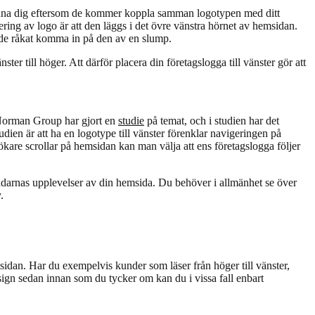
ra känna dig eftersom de kommer koppla samman logotypen med ditt
ering av logo är att den läggs i det övre vänstra hörnet av hemsidan.
 de råkat komma in på den av en slump.
änster till höger. Att därför placera din företagslogga till vänster gör att
n Norman Group har gjort en
studie
på temat, och i studien har det
dien är att ha en logotype till vänster förenklar navigeringen på
re scrollar på hemsidan kan man välja att ens företagslogga följer
vändarnas upplevelser av din hemsida. Du behöver i allmänhet se över
.
sidan. Har du exempelvis kunder som läser från höger till vänster,
sign sedan innan som du tycker om kan du i vissa fall enbart