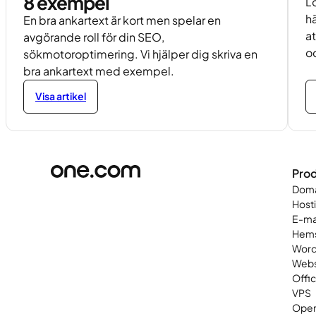
8 exempel
Lo
hä
En bra ankartext är kort men spelar en
a
avgörande roll för din SEO,
o
sökmotoroptimering. Vi hjälper dig skriva en
bra ankartext med exempel.
Visa artikel
Prod
Dom
Host
E-ma
Hems
Word
Web
Offi
VPS
Open