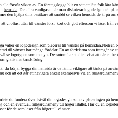
alla förstår vikten av. En företagslogga blir ett sätt att låta folk lä
din
hemsida
. Det allra vanligaste när man diskuterar logodesign och plac
mer den hjälpa dina besökare att snabbt se vilken hemsida de är på om
t vi oftast tittar till vänster först, kort och gott eftersom vi läser från v
ånga väljer en logodesign som placeras till vänster på hemsidan.Nielse
erad till vänster har många fördelar. En av fördelarna som framgår av stu
 se logotypen som menyn. Dessutom har studien visat att när en besöka
som gratis marknadsföring.
a när du börjar bygga din hemsida är det ännu viktigare att tänka på an
ig och att det går att navigera enkelt exempelvis via en rullgardinsmeny
r måste du fundera över lsåväl din logodesign som av placeringen på hem
 och en eventuell rullgardinsmeny till höger istället. Har du en logode
ar för de som läser från höger till vänster.