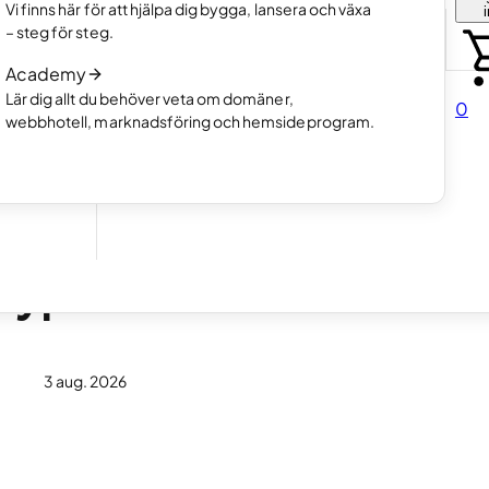
Välj hur du vill skapa din hemsida
Vi finns här för att hjälpa dig bygga, lansera och växa
tfolio.
Läs mer
– steg för steg.
Så fungerar AI-hemsideprogram
Academy
Läs mer
a.
Lär dig allt du behöver veta om domäner,
0
webbhotell, marknadsföring och hemsideprogram.
direkt
otype
3 aug. 2026