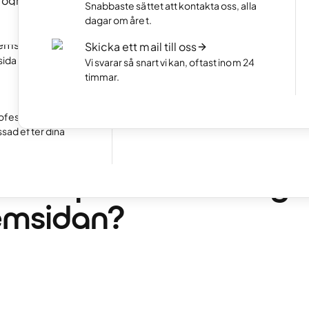
program
NYTT
Portfolio-hemsida
Snabbaste sättet att kontakta oss, alla
an att koda.
Visa upp din bästa sida med en snygg por
dagar om året.
Starta en webshop
hemsida
NYTT
Skicka ett mail till oss
Öppna din egen webshop och börja sälj
sida snabbt med
Vi svarar så snart vi kan, oftast inom 24
timmar.
Ta emot bokningar
Utmärkt
24 791 reviews on
Gör det enkelt för kunder att boka tider 
ifrån din hemsida.
ofessionell
ssad efter dina
•
4 min. läsning
öring
ka du placera din log
emsidan?