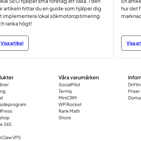
kal SEO hjälper små företag att växa. I den
En artik
r artikeln hittar du en guide som hjälper dig
hur det 
tt implementera lokal sökmotoroptimering
markna
ch ranka högt!
Visa artikel
Visa ar
ukter
Våra varumärken
Infor
äner
SocialPilot
Drifti
ing
Termly
Priser
il
MiniCRM
Domai
ideprogram
WP Rocket
Press
Rank Math
shop
Shore
ce 365
Claw VPS