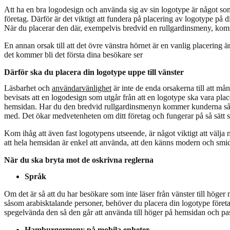
Att ha en bra logodesign och använda sig av sin logotype är något som 
företag. Därför är det viktigt att fundera på placering av logotype på 
När du placerar den där, exempelvis bredvid en rullgardinsmeny, kom
En annan orsak till att det övre vänstra hörnet är en vanlig placering är at
det kommer bli det första dina besökare ser
Därför ska du placera din logotype uppe till vänster
Läsbarhet och
användarvänlighet
är inte de enda orsakerna till att m
bevisats att en logodesign som utgår från att en logotype ska vara plac
hemsidan. Har du den bredvid rullgardinsmenyn kommer kunderna såväl
med. Det ökar medvetenheten om ditt företag och fungerar på så sätt 
Kom ihåg att även fast logotypens utseende, är något viktigt att välj
att hela hemsidan är enkel att använda, att den känns modern och smid
När du ska bryta mot de oskrivna reglerna
Språk
Om det är så att du har besökare som inte läser från vänster till höge
såsom arabisktalande personer, behöver du placera din logotype företag
spegelvända den så den går att använda till höger på hemsidan och pass
Hamburgermeny på mobila enheter