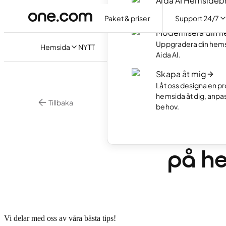
Aida AI Hemside
Skapa din hemsida ut
Paket & priser
Support 24/7
Modernisera din 
Uppgradera din hem
Hemsida
NYTT
Aida AI.
Skapa åt mig
Låt oss designa en pr
hemsida åt dig, anpa
Tillbaka
behov.
Digital Marknadsf
Var s
på h
Vi delar med oss av våra bästa tips!