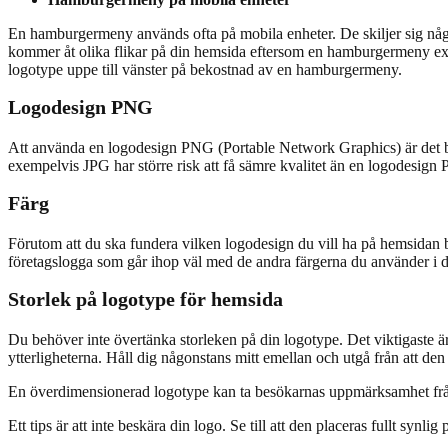
En hamburgermeny används ofta på mobila enheter. De skiljer sig någ
kommer åt olika flikar på din hemsida eftersom en hamburgermeny expan
logotype uppe till vänster på bekostnad av en hamburgermeny.
Logodesign PNG
Att använda en logodesign PNG (Portable Network Graphics) är det bäst
exempelvis JPG har större risk att få sämre kvalitet än en logodesig
Färg
Förutom att du ska fundera vilken logodesign du vill ha på hemsidan b
företagslogga som går ihop väl med de andra färgerna du använder i d
Storlek på logotype för hemsida
Du behöver inte övertänka storleken på din logotype. Det viktigaste är at
ytterligheterna. Håll dig någonstans mitt emellan och utgå från att den 
En överdimensionerad logotype kan ta besökarnas uppmärksamhet från an
Ett tips är att inte beskära din logo. Se till att den placeras fullt synli