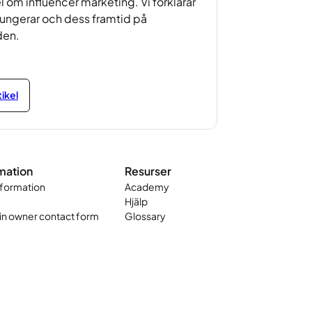
el om influencer marketing. Vi förklarar
fungerar och dess framtid på
den.
tikel
mation
Resurser
nformation
Academy
Hjälp
n owner contact form
Glossary