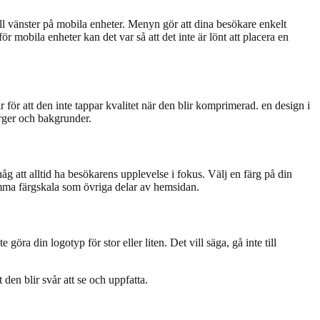
 vänster på mobila enheter. Menyn gör att dina besökare enkelt
obila enheter kan det var så att det inte är lönt att placera en
ör att den inte tappar kvalitet när den blir komprimerad. en design i
ärger och bakgrunder.
 att alltid ha besökarens upplevelse i fokus. Välj en färg på din
amma färgskala som övriga delar av hemsidan.
öra din logotyp för stor eller liten. Det vill säga, gå inte till
en blir svår att se och uppfatta.