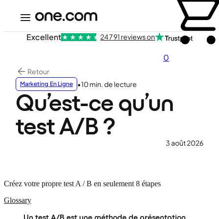
Excellent
24 791 reviews on
0
Retour
•
10 min. de lecture
Marketing En Ligne
Qu’est-ce qu’un
test A/B ?
3 août 2026
Créez votre propre test A / B en seulement 8 étapes
Glossary
Un test A/B est une méthode de présentation