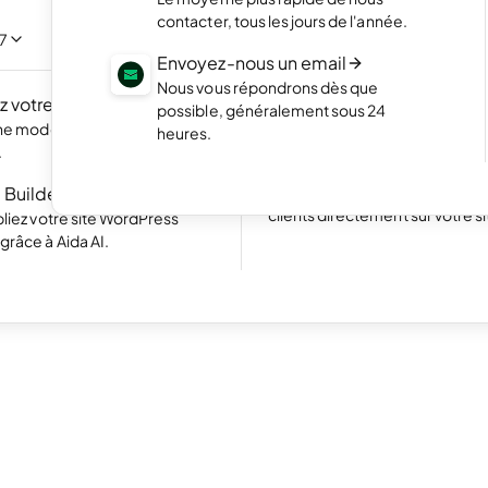
NOUVEAU
Mettez en valeur vos meilleurs 
contacter, tous les jours de l'année.
portfolio élégant
/7
 propre site web en
Envoyez-nous un email
c l'IA.
Boutique en ligne
Nous vous répondrons dès que
 votre site
NOUVEAU
Lancez votre boutique et com
possible, généralement sous 24
vos produits en ligne
une modernisation rapide
heures.
Excellent
24 780 reviews on
.
Site web avec réservation
 Builder pour WP
Simplifiez la prise de rendez-v
clients directement sur votre si
liez votre site WordPress
râce à Aida AI.
•
4 min. de lecture
e
t-ce qu’un appel à l’a