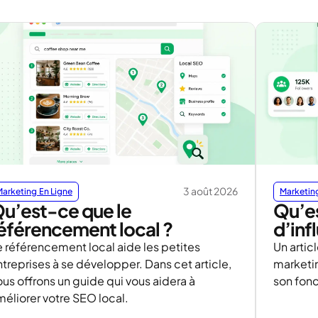
3 août 2026
arketing En Ligne
Marketing
u’est-ce que le
Qu’es
éférencement local ?
d’inf
e référencement local aide les petites
Un artic
treprises à se développer. Dans cet article,
marketin
us offrons un guide qui vous aidera à
son fonc
méliorer votre SEO local.