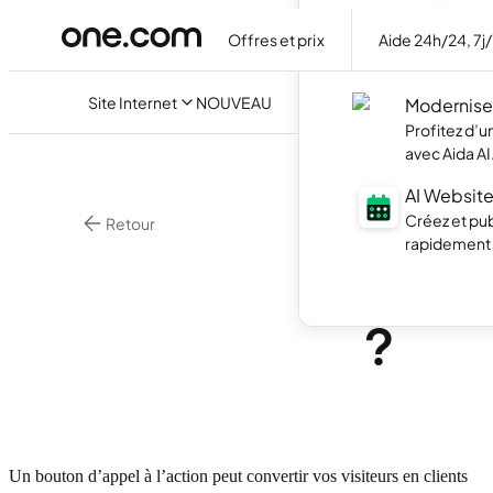
Builder
Offres et prix
Aide 24h/24, 7j
Créez votre
discutant ave
Site Internet
NOUVEAU
Modernisez
Profitez d’
avec Aida AI
AI Website
Créez et pub
Retour
rapidement g
Marketing En Lign
Qu’es
?
Un bouton d’appel à l’action peut convertir vos visiteurs en clients