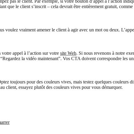
mpez pas le client. Par exemple, si votre bouton d’appel à l’action indiq
ant que le client s’inscrit – cela devrait être entièrement gratuit, comm
ous voulez vraiment amener le client à agir avec un mot ou deux. L’appel à
 votre appel à l’action sur votre
site Web
. Si nous revenons à notre e
“Regardez la vidéo maintenant”. Vos CTA doivent correspondre les uns au
z toujours pour des couleurs vives, mais testez quelques couleurs diffé
u client, essayez plutôt des couleurs vives pour vous démarquer.
marrer