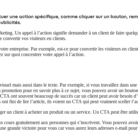
tuer une action spécifique, comme cliquer sur un bouton, remp
publicités.
eting. Un appel à l’action signifie demander à un client de faire quelq
convertir vos visiteurs en clients.
votre entreprise. Par exemple, est-ce pour convertir les visiteurs en clien
z sur quoi concentrer votre appel à l’action.
e visuel mais aussi dans le texte. Par exemple, si vous travaillez dans u
 la promotion pour en savoir plus à ce sujet, vous pouvez avoir un bou
s CTA ont souvent beaucoup de succès car un client peut avoir besoin d’u
 ont fini de lire l’article, ils voient un CTA qui peut vraiment sceller l’a
ger un client à acheter un produit ou un service. Un CTA peut être utili
 un cours gratuitement aux personnes qui s’inscrivent. Vous pouvez avo
 une grande victoire pour vous car vous aurez leurs adresses e-mail pour 