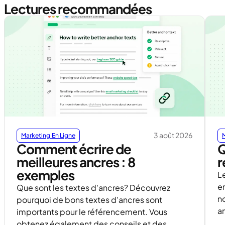
Lectures recommandées
3 août 2026
Marketing En Ligne
M
Comment écrire de
Q
meilleures ancres : 8
r
exemples
L
en
Que sont les textes d'ancres? Découvrez
no
pourquoi de bons textes d'ancres sont
a
importants pour le référencement. Vous
obtenez également des conseils et des