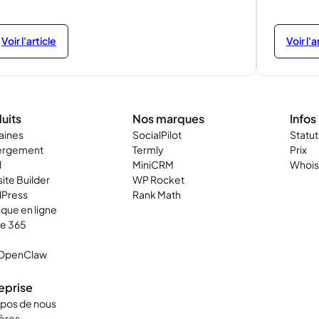
Voir l'article
Voir l'a
uits
Nos marques
Infos
ines
SocialPilot
Statu
ergement
Termly
Prix
l
MiniCRM
Whois
ite Builder
WP Rocket
Press
Rank Math
que en ligne
ce 365
OpenClaw
eprise
opos de nous
ières