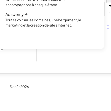
projets avec un
Lire l’article
accompagnons à chaque étape.
Comment fonctionne la création de s
Academy
Lire l’article
Tout savoir sur les domaines, l’hébergement, le
mencez à vendre
marketing et la création de sites Internet.
0
s
ous pour vos
te
ction
3 août 2026