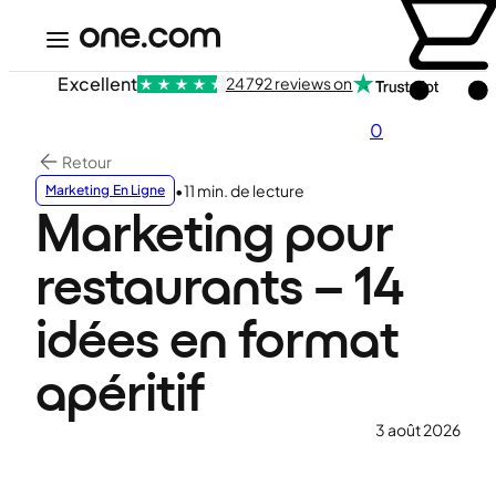
Excellent
24 792 reviews on
0
Retour
•
11 min. de lecture
Marketing En Ligne
Marketing pour
restaurants – 14
idées en format
apéritif
3 août 2026