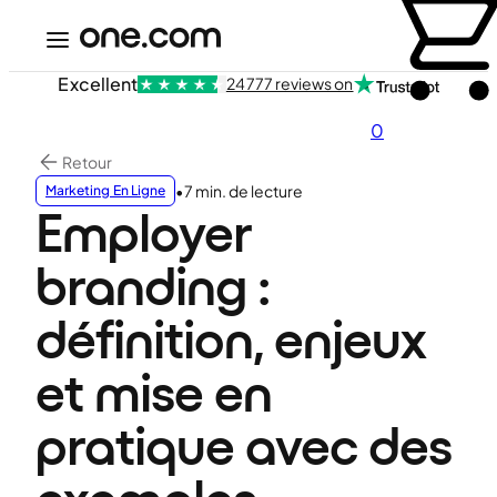
Excellent
24 777 reviews on
0
Retour
•
7 min. de lecture
Marketing En Ligne
Employer
branding :
définition, enjeux
et mise en
pratique avec des