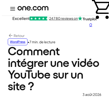
Excellent
24 780 reviews on
0
Retour
•
7 min. de lecture
WordPress
Comment
intégrer une vidéo
YouTube sur un
site ?
3 août 2026