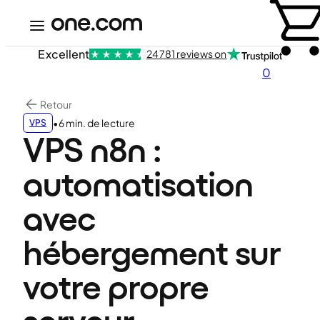
Excellent
24 781 reviews on
0
Retour
•
6 min. de lecture
VPS
VPS n8n :
automatisation
avec
hébergement sur
votre propre