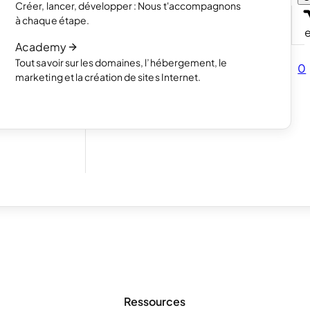
Créer, lancer, développer : Nous t'accompagnons
s avec un
Lire l’article
à chaque étape.
Comment fonctionne la création de site
Academy
Lire l’article
Tout savoir sur les domaines, l’hébergement, le
vendre tes
0
marketing et la création de sites Internet.
our tes
e petit doigt.
l indique la vitesse globale de votre site Web.
 seront alors exclues du chargement différé par défaut, ce qui signifie
 !
Ressources