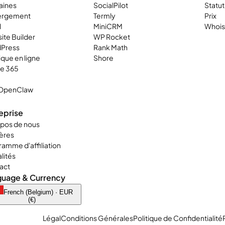
ines
SocialPilot
Statu
ergement
Termly
Prix
l
MiniCRM
Whois
ite Builder
WP Rocket
Press
Rank Math
que en ligne
Shore
ce 365
OpenClaw
eprise
opos de nous
ières
amme d'affiliation
lités
act
guage & Currency
French (Belgium) · EUR
(€)
Légal
Conditions Générales
Politique de Confidentialité