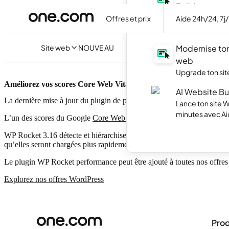
Builder
Crée ton site f
Offres et prix
Aide 24h/24, 7j
avec l'IA.
Site web
NOUVEAU
Modernise ton
web
Upgrade ton site
Améliorez vos scores Core Web Vital avec WP Rocket 3.16
AI Website Bu
La dernière mise à jour du plugin de performance WP Rocket vous perm
Lance ton site 
minutes avec Ai
L’un des scores du Google
Core Web Vital
est la Largest Contentful P
WP Rocket 3.16 détecte et hiérarchise automatiquement les images que l
qu’elles seront chargées plus rapidement. Le résultat est que le temp
Le plugin WP Rocket performance peut être ajouté à toutes nos offr
Explorez nos offres WordPress
Prod