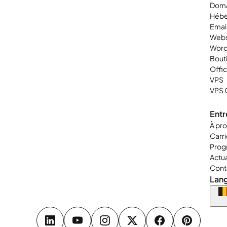
Doma
Héb
Emai
Webs
Word
Bouti
Offi
VPS
VPS 
Entr
À pr
Carr
Progr
Actua
Cont
Lan