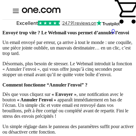
Excellent
24 791 reviews on
0
Envoyé trop vite ? Le Webmail vous permet d’annuler l’envoi
Un email envoyé par erreur, ça arrive à tout le monde : une coquille,
une pièce jointe oubliée, un mauvais destinataire… en un clic, c’est
trop tard.
Désormais, plus besoin de stresser. Le Webmail introduit la fonction
« Annuler l’envoi », qui vous offre jusqu’à cinq secondes pour
stopper un email avant qu’il ne quitte votre boîte d’envoi.
Comment fonctionne “Annuler l’envoi” ?
Dès que vous cliquez sur
« Envoyer »
, une notification avec le
bouton
« Annuler l’envoi »
apparaît immédiatement en bas de
l’écran. Un simple clic et votre email est renvoyé dans vos
brouillons, prêt à être corrigé ou complété avant de repartir. Fini le
stress des envois précipités !
Un simple réglage dans le panneau des paramètres suffit pour activer
ou désactiver cette fonction.