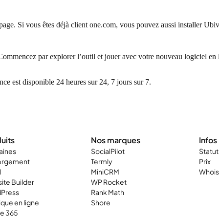
 page. Si vous êtes déjà client one.com, vous pouvez aussi installer Ub
ommencez par explorer l’outil et jouer avec votre nouveau logiciel en 
ce est disponible 24 heures sur 24, 7 jours sur 7.
uits
Nos marques
Infos
ines
SocialPilot
Statu
ergement
Termly
Prix
l
MiniCRM
Whois
ite Builder
WP Rocket
Press
Rank Math
que en ligne
Shore
ce 365