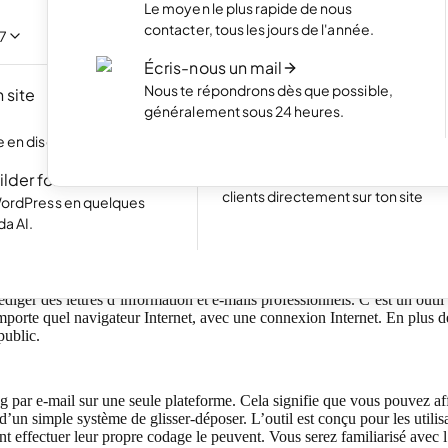
NOUVEAU
Le moyen le plus rapide de nous
Mets en valeur tes meilleurs projet
contacter, tous les jours de l'année.
portfolio élégant.
acilement en discutant
/7
Écris-nous un mail
Boutique en ligne
Nous te répondrons dès que possible,
 site
Lance ta boutique et commence à 
NOUVEAU
généralement sous 24 heures.
produits en ligne
Excellent
24 777 reviews on
 en discutant avec l'IA.
Site web avec réservations
Simplifie la prise de rendez-vous p
ilder for WP
clients directement sur ton site
WordPress en quelques
da AI.
réer et à envoyer des newsletters à vos clients et à gérer 
diger des lettres d’information et e-mails professionnels. C’est un outil
n’importe quel navigateur Internet, avec une connexion Internet. En plus
public.
par e-mail sur une seule plateforme. Cela signifie que vous pouvez affic
 d’un simple système de glisser-déposer. L’outil est conçu pour les uti
t effectuer leur propre codage le peuvent. Vous serez familiarisé avec l’o