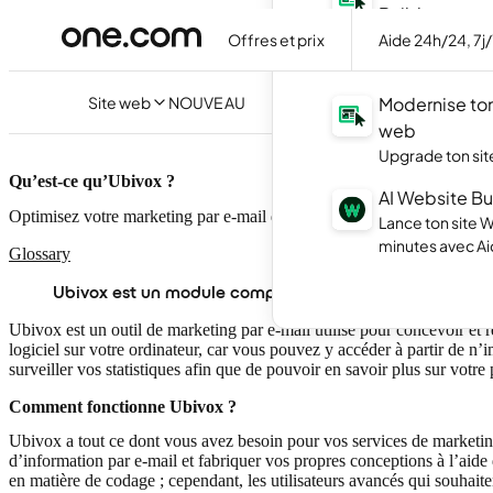
Builder
Crée ton site f
Offres et prix
Aide 24h/24, 7j
avec l'IA.
Site web
NOUVEAU
Modernise ton
web
Upgrade ton site
Qu’est-ce qu’Ubivox ?
AI Website Bu
Optimisez votre marketing par e-mail du premier coup avec Ubivox.
Lance ton site 
minutes avec Ai
Glossary
Ubivox est un module complémentaire qui vous aide à c
Ubivox est un outil de marketing par e-mail utilisé pour concevoir et ré
logiciel sur votre ordinateur, car vous pouvez y accéder à partir de 
surveiller vos statistiques afin que de pouvoir en savoir plus sur votre 
Comment fonctionne Ubivox ?
Ubivox a tout ce dont vous avez besoin pour vos services de marketing 
d’information par e-mail et fabriquer vos propres conceptions à l’aide
en matière de codage ; cependant, les utilisateurs avancés qui souhaiten