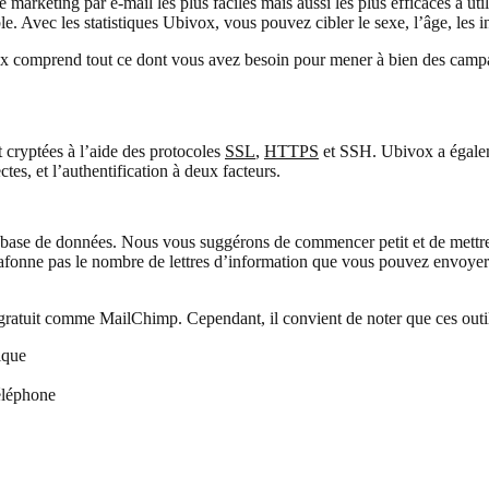
 marketing par e-mail les plus faciles mais aussi les plus efficaces à 
. Avec les statistiques Ubivox, vous pouvez cibler le sexe, l’âge, les in
ox comprend tout ce dont vous avez besoin pour mener à bien des campagn
 cryptées à l’aide des protocoles
SSL
,
HTTPS
et SSH. Ubivox a égaleme
tes, et l’authentification à deux facteurs.
ase de données. Nous vous suggérons de commencer petit et de mettre
lafonne pas le nombre de lettres d’information que vous pouvez envoyer
g gratuit comme MailChimp. Cependant, il convient de noter que ces outil
ique
téléphone