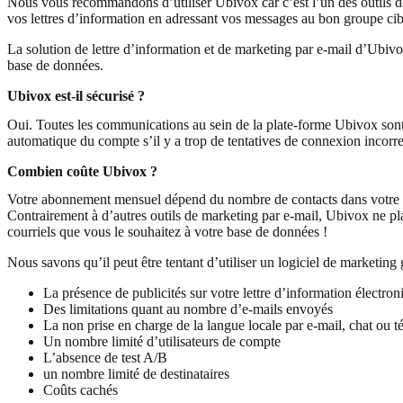
Nous vous recommandons d’utiliser Ubivox car c’est l’un des outils de
vos lettres d’information en adressant vos messages au bon groupe cible
La solution de lettre d’information et de marketing par e-mail d’Ubiv
base de données.
Ubivox est-il sécurisé ?
Oui. Toutes les communications au sein de la plate-forme Ubivox sont
automatique du compte s’il y a trop de tentatives de connexion incorrec
Combien coûte Ubivox ?
Votre abonnement mensuel dépend du nombre de contacts dans votre b
Contrairement à d’autres outils de marketing par e-mail, Ubivox ne p
courriels que vous le souhaitez à votre base de données !
Nous savons qu’il peut être tentant d’utiliser un logiciel de marketin
La présence de publicités sur votre lettre d’information électron
Des limitations quant au nombre d’e-mails envoyés
La non prise en charge de la langue locale par e-mail, chat ou 
Un nombre limité d’utilisateurs de compte
L’absence de test A/B
un nombre limité de destinataires
Coûts cachés