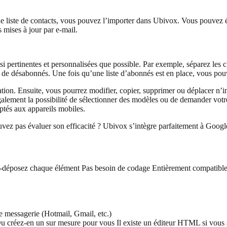
liste de contacts, vous pouvez l’importer dans Ubivox. Vous pouvez égal
s mises à jour par e-mail.
i pertinentes et personnalisées que possible. Par exemple, séparez les c
e de désabonnés. Une fois qu’une liste d’abonnés est en place, vous pou
on. Ensuite, vous pourrez modifier, copier, supprimer ou déplacer n’im
galement la possibilité de sélectionner des modèles ou de demander vot
ptés aux appareils mobiles.
uvez pas évaluer son efficacité ? Ubivox s’intègre parfaitement à Googl
z-déposez chaque élément
Pas besoin de codage
Entièrement compatible
 messagerie (Hotmail, Gmail, etc.)
u créez-en un sur mesure pour vous
Il existe un éditeur HTML si vou