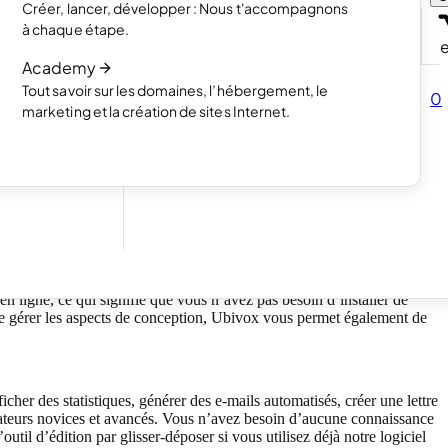
Créer, lancer, développer : Nous t'accompagnons
s avec un
Lire l’article
à chaque étape.
Comment fonctionne la création de site
Academy
Lire l’article
Tout savoir sur les domaines, l’hébergement, le
vendre tes
0
marketing et la création de sites Internet.
our tes
des campagnes par e-mail.
 en ligne, ce qui signifie que vous n’avez pas besoin d’installer de
 de gérer les aspects de conception, Ubivox vous permet également de
her des statistiques, générer des e-mails automatisés, créer une lettre
lisateurs novices et avancés. Vous n’avez besoin d’aucune connaissance
util d’édition par glisser-déposer si vous utilisez déjà notre logiciel