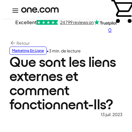
Excellent
24 799 reviews on
0
Retour
•
3 min. de lecture
Marketing En Ligne
Que sont les liens
externes et
comment
fonctionnent-Ils?
13 juil. 2023