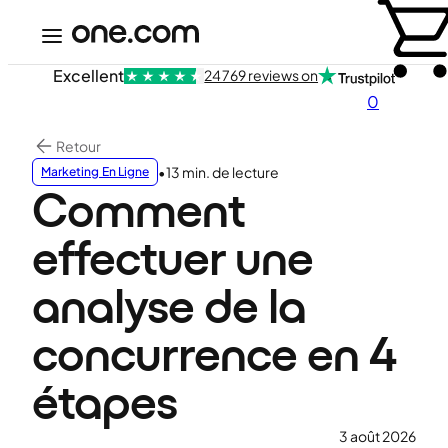
Excellent
24 769 reviews on
0
Retour
•
13 min. de lecture
Marketing En Ligne
Comment
effectuer une
analyse de la
concurrence en 4
étapes
3 août 2026