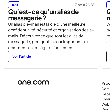
3 août 2026
Email
Qu’est-ce qu’un alias de
Q
messagerie ?
m
Un alias d'e-mail est la clé d'une meilleure
Wh
confidentialité, sécurité et organisation des e-
b
mails. Découvrez ce que sont les alias de
re
messagerie, pourquoi ils sont importants et
a
comment les configurer facilement.
Voir l'article
Prod
Doma
Héb
Emai
Webs
Word