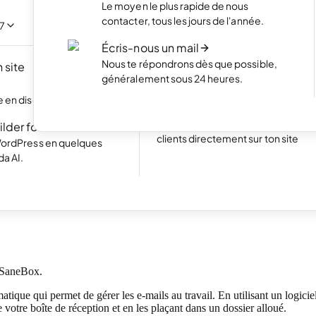
NOUVEAU
Le moyen le plus rapide de nous
Mets en valeur tes meilleurs projet
contacter, tous les jours de l'année.
portfolio élégant.
acilement en discutant
/7
Écris-nous un mail
Boutique en ligne
Nous te répondrons dès que possible,
 site
Lance ta boutique et commence à 
NOUVEAU
généralement sous 24 heures.
produits en ligne
Excellent
24 778 reviews on
 en discutant avec l'IA.
Site web avec réservations
Simplifie la prise de rendez-vous p
ilder for WP
clients directement sur ton site
WordPress en quelques
da AI.
 lecture
t-ce que SaneBox ?
c SaneBox.
atique qui permet de gérer les e-mails au travail. En utilisant un logici
votre boîte de réception et en les plaçant dans un dossier alloué.