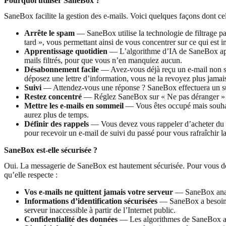
Pourquoi utiliser SaneBox ?
SaneBox facilite la gestion des e-mails. Voici quelques façons dont cel
Arrête le spam
— SaneBox utilise la technologie de filtrage pa
tard », vous permettant ainsi de vous concentrer sur ce qui est i
Apprentissage quotidien
— L’algorithme d’IA de SaneBox appr
mails filtrés, pour que vous n’en manquiez aucun.
Désabonnement facile
— Avez-vous déjà reçu un e-mail non sol
déposez une lettre d’information, vous ne la revoyez plus jamai
Suivi
— Attendez-vous une réponse ? SaneBox effectuera un suiv
Restez concentré
— Réglez SaneBox sur « Ne pas déranger » et 
Mettre les e-mails en sommeil
— Vous êtes occupé mais souhait
aurez plus de temps.
Définir des rappels
— Vous devez vous rappeler d’acheter du la
pour recevoir un e-mail de suivi du passé pour vous rafraîchir 
SaneBox est-elle sécurisée ?
Oui. La messagerie de SaneBox est hautement sécurisée. Pour vous don
qu’elle respecte :
Vos e-mails ne quittent jamais votre serveur
— SaneBox analys
Informations d’identification sécurisées
— SaneBox a besoin d’
serveur inaccessible à partir de l’Internet public.
Confidentialité des données
— Les algorithmes de SaneBox ana