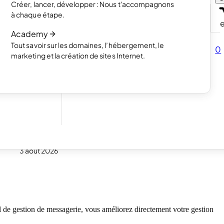
Créer, lancer, développer : Nous t'accompagnons
s avec un
Lire l’article
à chaque étape.
Comment fonctionne la création de site
Academy
Lire l’article
Tout savoir sur les domaines, l’hébergement, le
vendre tes
0
marketing et la création de sites Internet.
our tes
3 août 2026
el de gestion de messagerie, vous améliorez directement votre gestion