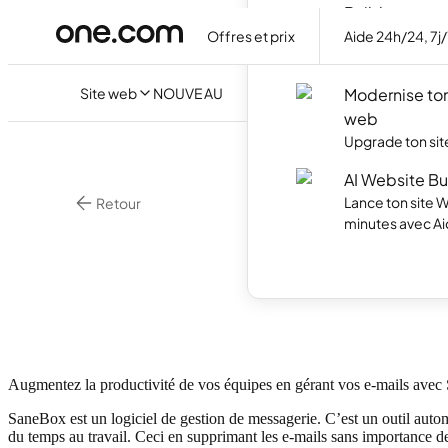
Builder
Crée ton site f
Offres et prix
Aide 24h/24, 7j
avec l'IA.
Site web
NOUVEAU
Modernise ton
web
Upgrade ton site
AI Website Bu
Lance ton site 
Retour
minutes avec Ai
•
5 min. de
Email
Qu’es
Augmentez la productivité de vos équipes en gérant vos e-mails ave
SaneBox est un logiciel de gestion de messagerie. C’est un outil autom
du temps au travail. Ceci en supprimant les e-mails sans importance de 