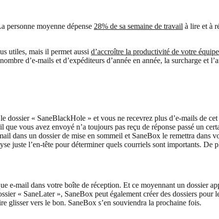
l. La personne moyenne dépense
28% de sa semaine de travail
à lire et à
s utiles, mais il permet aussi
d’accroître la productivité de votre équipe
nombre d’e-mails et d’expéditeurs d’année en année, la surcharge et l’a
le dossier « SaneBlackHole » et vous ne recevrez plus d’e-mails de cet
que vous avez envoyé n’a toujours pas reçu de réponse passé un certain
il dans un dossier de mise en sommeil et SaneBox le remettra dans vo
se juste l’en-tête pour déterminer quels courriels sont importants. De pl
ue e-mail dans votre boîte de réception. Et ce moyennant un dossier app
e dossier « SaneLater », SaneBox peut également créer des dossiers pour l
ire glisser vers le bon. SaneBox s’en souviendra la prochaine fois.