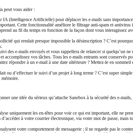
a peut vous aider :
r IA (Intelligence Artificielle) pour déplacer les e-mails sans importan
mportant. Cette fonctionnalité améliore le filtrage anti-spam et antiviru
end au fil du temps en fonction de la façon dont vous interagissez a
licité qui rendait presque impossible la désinscription ? C’est pourquo
s.
i des e-mails envoyés et vous rappellera de relancer si quelqu’un ne 
accomplissez vos tâches. Tous les e-mails entrants sont conservés pour
ez répondre à un e-mail à une date ultérieure ? Mettez-le en sommeil e
it ou d’effectuer le suivi d’un projet à long terme ? C’est super simp
la mémoire.
ner une idée du sérieux qu’attache Sanebox à la sécurité des e-mails, 
e uniquement les en-têtes pour voir ce qui est important, elle ne pren
accéder à votre courrier électronique, via votre mot de passe, mais tou
lysent votre comportement de messagerie ; il ne regarde pas le conten