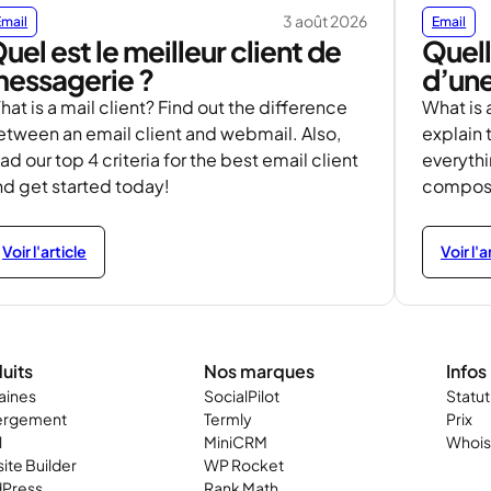
3 août 2026
Email
Email
uel est le meilleur client de
Quell
essagerie ?
d’une
at is a mail client? Find out the difference
What is a
etween an email client and webmail. Also,
explain 
ad our top 4 criteria for the best email client
everyth
nd get started today!
composit
Voir l'article
Voir l'a
uits
Nos marques
Infos
ines
SocialPilot
Statu
ergement
Termly
Prix
l
MiniCRM
Whois
ite Builder
WP Rocket
Press
Rank Math