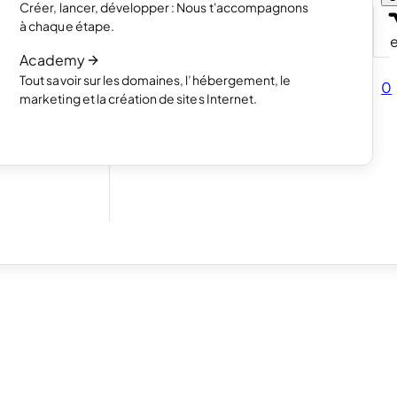
Créer, lancer, développer : Nous t'accompagnons
s avec un
Lire l’article
à chaque étape.
Comment fonctionne la création de site
Academy
Lire l’article
Tout savoir sur les domaines, l’hébergement, le
vendre tes
0
marketing et la création de sites Internet.
our tes