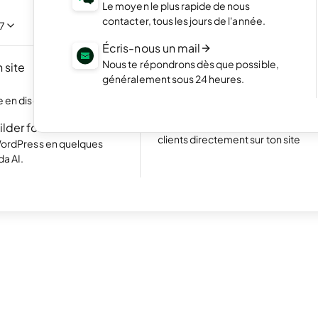
NOUVEAU
Le moyen le plus rapide de nous
Mets en valeur tes meilleurs projet
contacter, tous les jours de l'année.
portfolio élégant.
acilement en discutant
/7
Écris-nous un mail
Boutique en ligne
Nous te répondrons dès que possible,
 site
Lance ta boutique et commence à 
NOUVEAU
généralement sous 24 heures.
produits en ligne
Excellent
24 780 reviews on
 en discutant avec l'IA.
Site web avec réservations
Simplifie la prise de rendez-vous p
ilder for WP
clients directement sur ton site
WordPress en quelques
da AI.
dée.