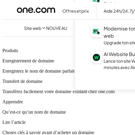
Builder
Crée ton site f
Offres et prix
Aide 24h/24, 7j
avec l'IA.
Site web
NOUVEAU
Modernise ton
web
Upgrade ton site
Produits
AI Website Bu
Lance ton site 
Enregistrement de domaine
minutes avec Ai
Enregistrez le nom de domaine parfait pour votre entreprise ou votre i
Transfert de domaine
Transférez facilement votre domaine existant chez one.com
Apprendre
Qu’est-ce qu’un nom de domaine
Lire l’article
Choses clés à savoir avant d’acheter un domaine