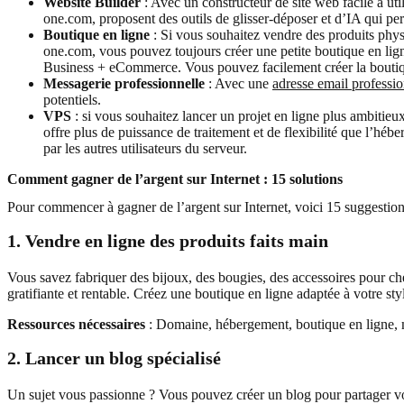
Website Builder
: Avec un constructeur de site web facile à u
one.com, proposent des outils de glisser-déposer et d’IA qui pe
Boutique en ligne
: Si vous souhaitez vendre des produits phy
one.com, vous pouvez toujours créer une petite boutique en lign
Business + eCommerce. Vous pouvez facilement créer la boutique p
Messagerie professionnelle
: Avec une
adresse email professio
potentiels.
VPS
: si vous souhaitez lancer un projet en ligne plus ambitie
offre plus de puissance de traitement et de flexibilité que l’héb
par les autres utilisateurs du serveur.
Comment gagner de l’argent sur Internet : 15 solutions
Pour commencer à gagner de l’argent sur Internet, voici 15 suggestion
1. Vendre en ligne des produits faits main
Vous savez fabriquer des bijoux, des bougies, des accessoires pour chev
gratifiante et rentable. Créez une boutique en ligne adaptée à votre sty
Ressources nécessaires
: Domaine, hébergement, boutique en ligne, m
2. Lancer un blog spécialisé
Un sujet vous passionne ? Vous pouvez créer un blog pour partager vos