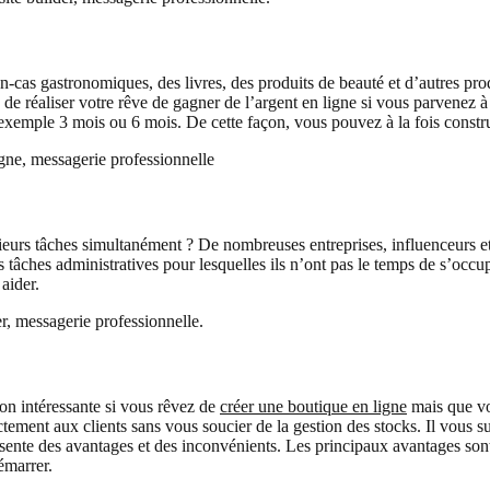
as gastronomiques, des livres, des produits de beauté et d’autres produi
 réaliser votre rêve de gagner de l’argent en ligne si vous parvenez à 
ple 3 mois ou 6 mois. De cette façon, vous pouvez à la fois construire
ne, messagerie professionnelle
eurs tâches simultanément ? De nombreuses entreprises, influenceurs et 
es tâches administratives pour lesquelles ils n’ont pas le temps de s’oc
aider.
, messagerie professionnelle.
ion intéressante si vous rêvez de
créer une boutique en ligne
mais que vo
ment aux clients sans vous soucier de la gestion des stocks. Il vous suf
ésente des avantages et des inconvénients. Les principaux avantages so
émarrer.