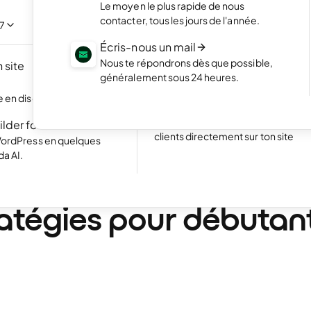
NOUVEAU
Le moyen le plus rapide de nous
Mets en valeur tes meilleurs projet
contacter, tous les jours de l'année.
portfolio élégant.
acilement en discutant
/7
Écris-nous un mail
Boutique en ligne
Nous te répondrons dès que possible,
 site
Lance ta boutique et commence à 
NOUVEAU
généralement sous 24 heures.
produits en ligne
Excellent
24 780 reviews on
 en discutant avec l'IA.
Site web avec réservations
Simplifie la prise de rendez-vous p
ilder for WP
clients directement sur ton site
WordPress en quelques
da AI.
•
14 min. de lecture
r de l’argent sur Inter
ratégies pour débutan