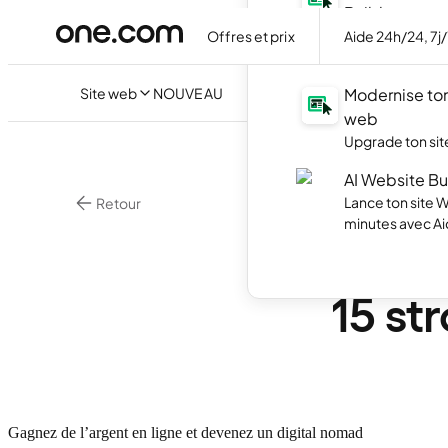
Builder
Crée ton site f
Offres et prix
Aide 24h/24, 7j
avec l'IA.
Site web
NOUVEAU
Modernise ton
web
Upgrade ton site
AI Website Bu
Lance ton site 
Retour
minutes avec Ai
Boutique En Ligne
Gagne
15 st
Gagnez de l’argent en ligne et devenez un digital nomad