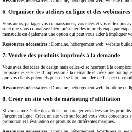
Ressources nécessaires
: Domaine, hébergement web, website builder
6. Organiser des ateliers en ligne et des webinaires
Vous aimez partager vos connaissances, vos idées et vos réflexions ave
sujet que vous connaissez bien, présenter des tutoriels étape par étap
mensuelle est également une option qui peut vous aider à impliquer vo
Ressources nécessaires
: Domaine, hébergement web, website builder
7. Vendre des produits imprimés à la demande
Vous avez des idées de design mais celles-ci se heurtent à la complexi
propose des services d’impression à la demande et créez une boutique e
que vos clients potentiels puissent se faire une idée de l’aspect du motif
Ressources nécessaires
: Domaine, hébergement web, boutique en lig
8. Créer un site web de marketing d’affiliation
Si vous aimez écrire des articles ou partager vos idées sur les produits 
l’argent en ligne. Créez un site web sur lequel vous vous concentrez su
promotion et l’évaluation de produits de différentes marques.
Ressources nécessaires
: Domaine, hébergement, WordPress ou websit