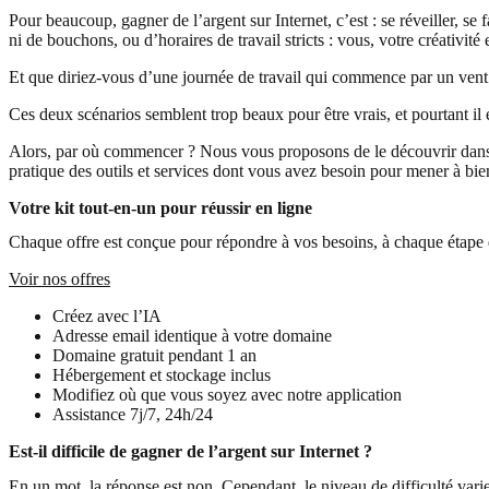
Pour beaucoup, gagner de l’argent sur Internet, c’est : se réveiller, s
ni de bouchons, ou d’horaires de travail stricts : vous, votre créativité
Et que diriez-vous d’une journée de travail qui commence par un vent c
Ces deux scénarios semblent trop beaux pour être vrais, et pourtant il 
Alors, par où commencer ? Nous vous proposons de le découvrir dans c
pratique des outils et services dont vous avez besoin pour mener à bien 
Votre kit tout-en-un pour réussir en ligne
Chaque offre est conçue pour répondre à vos besoins, à chaque étape 
Voir nos offres
Créez avec l’IA
Adresse email identique à votre domaine
Domaine gratuit pendant 1 an
Hébergement et stockage inclus
Modifiez où que vous soyez avec notre application
Assistance 7j/7, 24h/24
Est-il difficile de gagner de l’argent sur Internet ?
En un mot, la réponse est non. Cependant, le niveau de difficulté varie