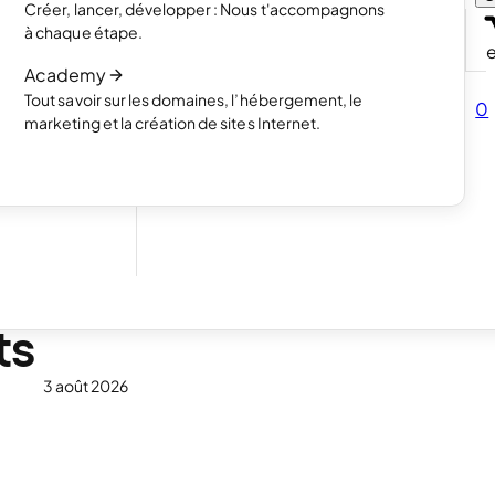
Créer, lancer, développer : Nous t'accompagnons
s avec un
Lire l’article
à chaque étape.
Comment fonctionne la création de site
Academy
Lire l’article
Tout savoir sur les domaines, l’hébergement, le
vendre tes
0
marketing et la création de sites Internet.
our tes
net :
ts
3 août 2026