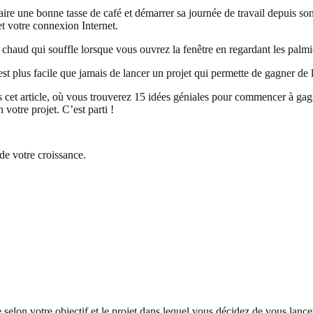
e faire une bonne tasse de café et démarrer sa journée de travail depuis 
 et votre connexion Internet.
haud qui souffle lorsque vous ouvrez la fenêtre en regardant les palmie
est plus facile que jamais de lancer un projet qui permette de gagner de 
et article, où vous trouverez 15 idées géniales pour commencer à gagne
votre projet. C’est parti !
de votre croissance.
 selon votre objectif et le projet dans lequel vous décidez de vous lance