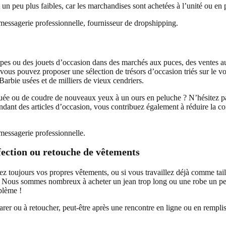
 peu plus faibles, car les marchandises sont achetées à l’unité ou en pl
essagerie professionnelle, fournisseur de dropshipping.
pes ou des jouets d’occasion dans des marchés aux puces, des ventes au
vous pouvez proposer une sélection de trésors d’occasion triés sur le vol
arbie usées et de milliers de vieux cendriers.
uée ou de coudre de nouveaux yeux à un ours en peluche ? N’hésitez pa
endant des articles d’occasion, vous contribuez également à réduire l
essagerie professionnelle.
nfection ou retouche de vêtements
ez toujours vos propres vêtements, ou si vous travaillez déjà comme tail
s. Nous sommes nombreux à acheter un jean trop long ou une robe un peu
oblème !
parer ou à retoucher, peut-être après une rencontre en ligne ou en rempl