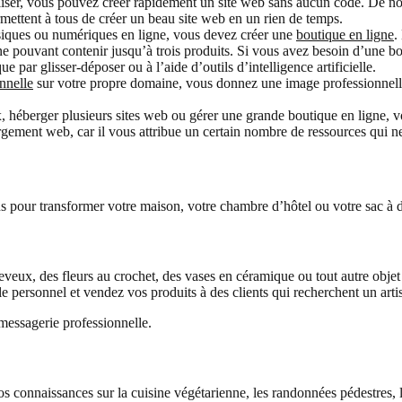
tiliser, vous pouvez créer rapidement un site web sans aucun code. De
rmettent à tous de créer un beau site web en un rien de temps.
siques ou numériques en ligne, vous devez créer une
boutique en ligne
.
e pouvant contenir jusqu’à trois produits. Si vous avez besoin d’une b
ar glisser-déposer ou à l’aide d’outils d’intelligence artificielle.
nnelle
sur votre propre domaine, vous donnez une image professionnelle 
ux, héberger plusieurs sites web ou gérer une grande boutique en ligne, 
ergement web, car il vous attribue un certain nombre de ressources qui ne
s pour transformer votre maison, votre chambre d’hôtel ou votre sac à d
eux, des fleurs au crochet, des vases en céramique ou tout autre objet ? 
le personnel et vendez vos produits à des clients qui recherchent un artis
essagerie professionnelle.
 connaissances sur la cuisine végétarienne, les randonnées pédestres, l