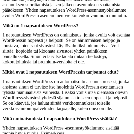
asennuksen suorittamista ja sen jälkeen asennuksen saattamista
päätökseen. Yhden napsautuksen WordPress-asennustyökalumme
avulla WordPressin asentaminen vie kuitenkin vain noin minuutin.
Mikä on 1 napsautuksen WordPress?
1 napsautuksen WordPress on ominaisuus, jonka avulla voit asentaa
WordPressin nopeasti ja helposti. Se on äärimmäisen helppo ja
joustava, joten saat sivustosi käyttövalmiiksi minuuteissa. Voit
siirtää, kopioida tai kloonata sivustosi yhden painikkeen
painalluksella. Sinun ei tarvitse ladata mitään tiedostoja,
kokorajoituksia tai premium-versioita ei ole.
Mitkä ovat 1 napsautuksen WordPressin tarjoamat edut?
1 napsautuksen WordPress on automatisoitu asennusprosessi, jonka
ansiosta sinun ei tarvitse itse huolehtia WordPressin asentamisen
tylsistä manuaalisista vaiheista. Lisäksi voit siirtää olemassa olevan
WordPress-sivustosi yhdestä sijainnista toiseen nopeasti ja helposti.
Se on kätevää, jos haluat
siirtää verkkotunnuksesi
toiselle
verkkoisännöintipalveluiden tarjoajalle, kuten one.comille.
Mitä ominaisuuksia 1 napsautuksen WordPress sisältää?
Yhden napsautuksen WordPress -asennustyökalumme sisältää
monia hyviä puolia. Esimerkkejä: