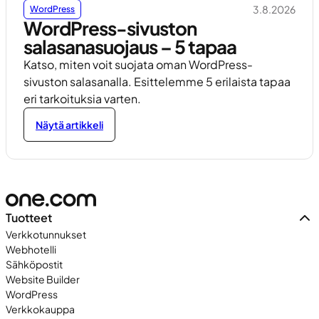
3.8.2026
WordPress
WordPress-sivuston
salasanasuojaus – 5 tapaa
Katso, miten voit suojata oman WordPress-
sivuston salasanalla. Esittelemme 5 erilaista tapaa
eri tarkoituksia varten.
Näytä artikkeli
Tuotteet
Verkkotunnukset
Webhotelli
Sähköpostit
Website Builder
WordPress
Verkkokauppa