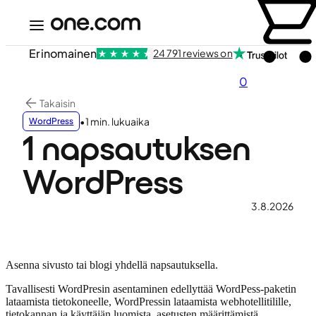
Erinomainen
24 791 reviews on
0
Takaisin
•
1 min. lukuaika
WordPress
1 napsautuksen
WordPress
3.8.2026
Asenna sivusto tai blogi yhdellä napsautuksella.
Tavallisesti WordPresin asentaminen edellyttää WordPess-paketin
lataamista tietokoneelle, WordPressin lataamista webhotellitilille,
tietokannan ja käyttäjän luomista, asetusten määrittämistä,