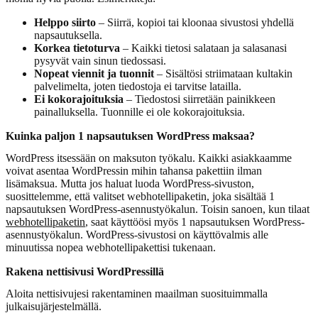
Helppo siirto
– Siirrä, kopioi tai kloonaa sivustosi yhdellä
napsautuksella.
Korkea tietoturva
– Kaikki tietosi salataan ja salasanasi
pysyvät vain sinun tiedossasi.
Nopeat viennit ja tuonnit
– Sisältösi striimataan kultakin
palvelimelta, joten tiedostoja ei tarvitse latailla.
Ei kokorajoituksia
– Tiedostosi siirretään painikkeen
painalluksella. Tuonnille ei ole kokorajoituksia.
Kuinka paljon 1 napsautuksen WordPress maksaa?
WordPress itsessään on maksuton työkalu. Kaikki asiakkaamme
voivat asentaa WordPressin mihin tahansa pakettiin ilman
lisämaksua. Mutta jos haluat luoda WordPress-sivuston,
suosittelemme, että valitset webhotellipaketin, joka sisältää 1
napsautuksen WordPress-asennustyökalun. Toisin sanoen, kun tilaat
webhotellipaketin
, saat käyttöösi myös 1 napsautuksen WordPress-
asennustyökalun. WordPress-sivustosi on käyttövalmis alle
minuutissa nopea webhotellipakettisi tukenaan.
Rakena nettisivusi WordPressillä
Aloita nettisivujesi rakentaminen maailman suosituimmalla
julkaisujärjestelmällä.