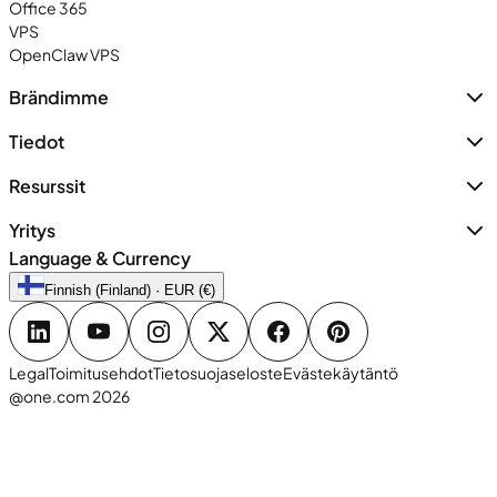
Office 365
VPS
OpenClaw VPS
Brändimme
Tiedot
Resurssit
Yritys
Language & Currency
Finnish (Finland) · EUR (€)
Legal
Toimitusehdot
Tietosuojaseloste
Evästekäytäntö
@one.com 2026