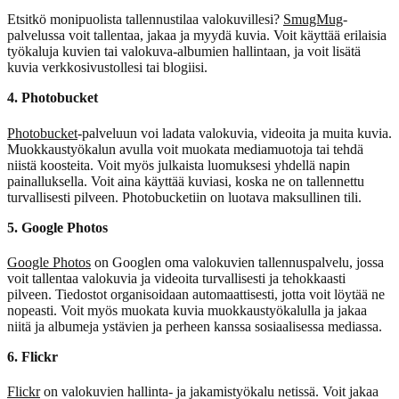
Etsitkö monipuolista tallennustilaa valokuvillesi?
SmugMug
-
palvelussa voit tallentaa, jakaa ja myydä kuvia. Voit käyttää erilaisia
työkaluja kuvien tai valokuva-albumien hallintaan, ja voit lisätä
kuvia verkkosivustollesi tai blogiisi.
4. Photobucket
Photobucket
-palveluun voi ladata valokuvia, videoita ja muita kuvia.
Muokkaustyökalun avulla voit muokata mediamuotoja tai tehdä
niistä koosteita. Voit myös julkaista luomuksesi yhdellä napin
painalluksella. Voit aina käyttää kuviasi, koska ne on tallennettu
turvallisesti pilveen. Photobucketiin on luotava maksullinen tili.
5. Google Photos
Google Photos
on Googlen oma valokuvien tallennuspalvelu, jossa
voit tallentaa valokuvia ja videoita turvallisesti ja tehokkaasti
pilveen. Tiedostot organisoidaan automaattisesti, jotta voit löytää ne
nopeasti. Voit myös muokata kuvia muokkaustyökalulla ja jakaa
niitä ja albumeja ystävien ja perheen kanssa sosiaalisessa mediassa.
6. Flickr
Flickr
on valokuvien hallinta- ja jakamistyökalu netissä. Voit jakaa