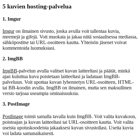
5 kuvien hosting-palvelua
1. Imgur
Imgur
on ilmainen sivusto, jonka avulla voit tallentaa kuvia,
meemejä ja gifejä. Voit muokata ja jakaa niitä sosiaalisessa mediassa,
sähköpostitse tai URL-osoitteen kautta. Yhteisön jäsenet voivat
kommentoida luomuksiasi.
2. ImgBB
ImgBB
-palvelun avulla valitset kuvan laitteeltasi ja päätät, minkä
ajan kuluttua kuva poistetaan laitteeltasi ja ladataan ImgBB-
palveluun. Voit upottaa kuvan lyhennetyn URL-osoitteen, HTML-
tai BB-koodin avulla. ImgBB on ilmainen, mutta sen maksullinen
versio tarjoaa useampia ominaisuuksia.
3. PostImage
PostImage
toimii samalla tavalla kuin ImgBB. Voit valita kuvakoon,
poistoajan ja kuvan laitteeltasi tai URL-osoitteen kautta. Voit valita
useista upotuskoodeista jakaaksesi kuvan sivustollasi. Useita kuvia
voi ladata samanaikaisesti.