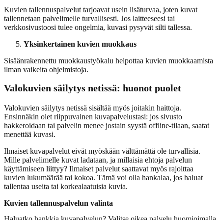
Kuvien tallennuspalvelut tarjoavat usein lisäturvaa, joten kuvat
tallennetaan palvelimelle turvallisesti. Jos laitteeseesi tai
verkkosivustoosi tulee ongelmia, kuvasi pysyvät silti tallessa.
Yksinkertainen kuvien muokkaus
Sisäänrakennettu muokkaustyökalu helpottaa kuvien muokkaamista
ilman vaikeita ohjelmistoja.
Valokuvien säilytys netissä: huonot puolet
Valokuvien säilytys netissä sisältää myös joitakin haittoja.
Ensinnäkin olet riippuvainen kuvapalvelustasi: jos sivusto
hakkeroidaan tai palvelin menee jostain syystä offline-tilaan, saatat
menettää kuvasi.
Ilmaiset kuvapalvelut eivät myöskään välttämättä ole turvallisia.
Mille palvelimelle kuvat ladataan, ja millaisia ehtoja palvelun
käyttämiseen liittyy? Ilmaiset palvelut saattavat myös rajoittaa
kuvien lukumäärää tai kokoa. Tämä voi olla hankalaa, jos haluat
tallentaa useita tai korkealaatuisia kuvia.
Kuvien tallennuspalvelun valinta
Haluatko hankkia kuvapalvelun? Valitse oikea palvelu huomioimalla