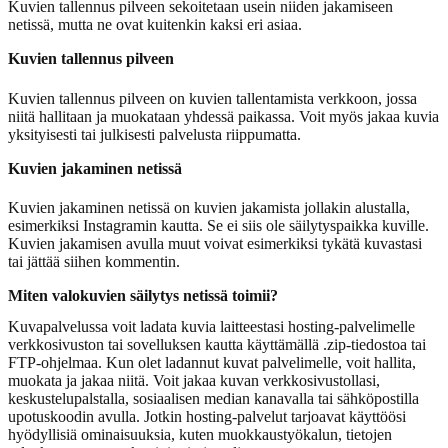
Kuvien tallennus pilveen sekoitetaan usein niiden jakamiseen
netissä, mutta ne ovat kuitenkin kaksi eri asiaa.
Kuvien tallennus pilveen
Kuvien tallennus pilveen on kuvien tallentamista verkkoon, jossa
niitä hallitaan ja muokataan yhdessä paikassa. Voit myös jakaa kuvia
yksityisesti tai julkisesti palvelusta riippumatta.
Kuvien jakaminen netissä
Kuvien jakaminen netissä on kuvien jakamista jollakin alustalla,
esimerkiksi Instagramin kautta. Se ei siis ole säilytyspaikka kuville.
Kuvien jakamisen avulla muut voivat esimerkiksi tykätä kuvastasi
tai jättää siihen kommentin.
Miten valokuvien säilytys netissä toimii?
Kuvapalvelussa voit ladata kuvia laitteestasi hosting-palvelimelle
verkkosivuston tai sovelluksen kautta käyttämällä .zip-tiedostoa tai
FTP-ohjelmaa. Kun olet ladannut kuvat palvelimelle, voit hallita,
muokata ja jakaa niitä. Voit jakaa kuvan verkkosivustollasi,
keskustelupalstalla, sosiaalisen median kanavalla tai sähköpostilla
upotuskoodin avulla. Jotkin hosting-palvelut tarjoavat käyttöösi
hyödyllisiä ominaisuuksia, kuten muokkaustyökalun, tietojen