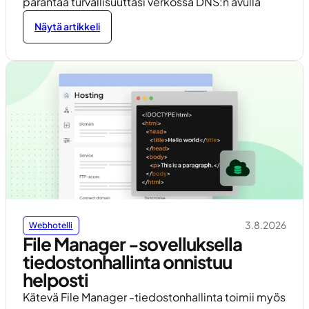
parantaa turvallisuuttasi verkossa DNS:n avulla
Näytä artikkeli
3.8.2026
Webhotelli
File Manager -sovelluksella
tiedostonhallinta onnistuu
helposti
Kätevä File Manager -tiedostonhallinta toimii myös