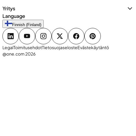
Yritys
Language
Finnish (Finland)
Legal
Toimitusehdot
Tietosuojaseloste
Evästekäytäntö
@one.com 2026