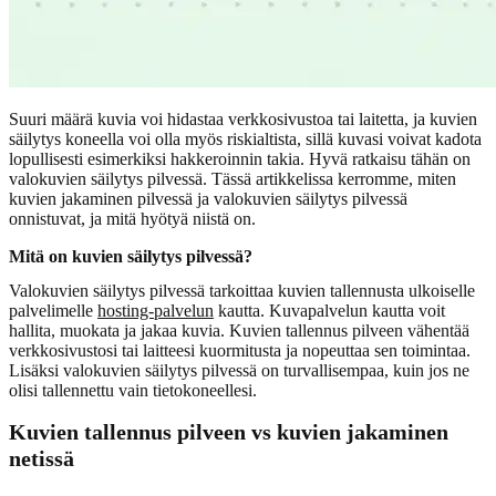
Suuri määrä kuvia voi hidastaa verkkosivustoa tai laitetta, ja kuvien
säilytys koneella voi olla myös riskialtista, sillä kuvasi voivat kadota
lopullisesti esimerkiksi hakkeroinnin takia. Hyvä ratkaisu tähän on
valokuvien säilytys pilvessä. Tässä artikkelissa kerromme, miten
kuvien jakaminen pilvessä ja valokuvien säilytys pilvessä
onnistuvat, ja mitä hyötyä niistä on.
Mitä on kuvien säilytys pilvessä?
Valokuvien säilytys pilvessä tarkoittaa kuvien tallennusta ulkoiselle
palvelimelle
hosting-palvelun
kautta. Kuvapalvelun kautta voit
hallita, muokata ja jakaa kuvia. Kuvien tallennus pilveen vähentää
verkkosivustosi tai laitteesi kuormitusta ja nopeuttaa sen toimintaa.
Lisäksi valokuvien säilytys pilvessä on turvallisempaa, kuin jos ne
olisi tallennettu vain tietokoneellesi.
Kuvien tallennus pilveen vs kuvien jakaminen
netissä