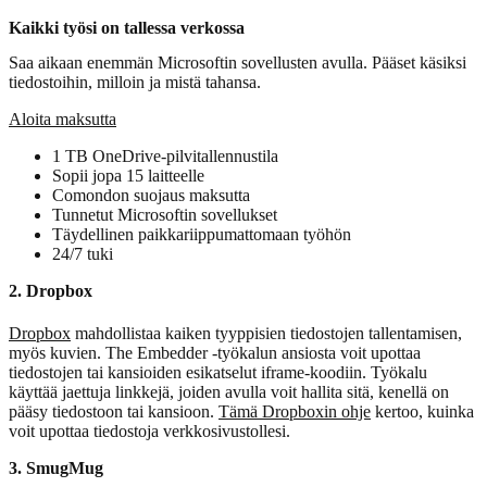
Kaikki työsi on tallessa verkossa
Saa aikaan enemmän Microsoftin sovellusten avulla. Pääset käsiksi
tiedostoihin, milloin ja mistä tahansa.
Aloita maksutta
1 TB OneDrive-pilvitallennustila
Sopii jopa 15 laitteelle
Comondon suojaus maksutta
Tunnetut Microsoftin sovellukset
Täydellinen paikkariippumattomaan työhön
24/7 tuki
2. Dropbox
Dropbox
mahdollistaa kaiken tyyppisien tiedostojen tallentamisen,
myös kuvien. The Embedder -työkalun ansiosta voit upottaa
tiedostojen tai kansioiden esikatselut iframe-koodiin. Työkalu
käyttää jaettuja linkkejä, joiden avulla voit hallita sitä, kenellä on
pääsy tiedostoon tai kansioon.
Tämä Dropboxin ohje
kertoo, kuinka
voit upottaa tiedostoja verkkosivustollesi.
3. SmugMug