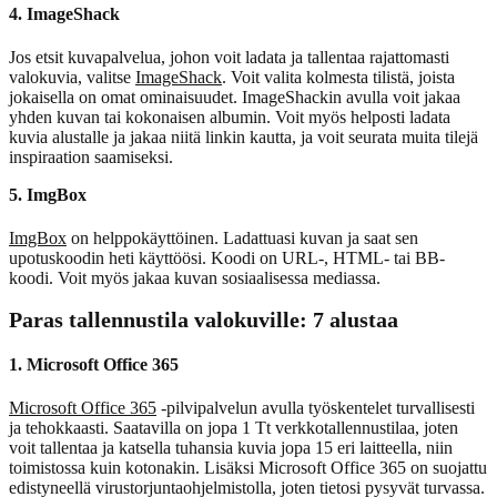
4. ImageShack
Jos etsit kuvapalvelua, johon voit ladata ja tallentaa rajattomasti
valokuvia, valitse
ImageShack
. Voit valita kolmesta tilistä, joista
jokaisella on omat ominaisuudet. ImageShackin avulla voit jakaa
yhden kuvan tai kokonaisen albumin. Voit myös helposti ladata
kuvia alustalle ja jakaa niitä linkin kautta, ja voit seurata muita tilejä
inspiraation saamiseksi.
5. ImgBox
ImgBox
on helppokäyttöinen. Ladattuasi kuvan ja saat sen
upotuskoodin heti käyttöösi. Koodi on URL-, HTML- tai BB-
koodi. Voit myös jakaa kuvan sosiaalisessa mediassa.
Paras tallennustila valokuville: 7 alustaa
1. Microsoft Office 365
Microsoft Office 365
-pilvipalvelun avulla työskentelet turvallisesti
ja tehokkaasti. Saatavilla on jopa 1 Tt verkkotallennustilaa, joten
voit tallentaa ja katsella tuhansia kuvia jopa 15 eri laitteella, niin
toimistossa kuin kotonakin. Lisäksi Microsoft Office 365 on suojattu
edistyneellä virustorjuntaohjelmistolla, joten tietosi pysyvät turvassa.