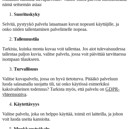
nämä seitsemän asiaa:
Suorituskyky
Selvitä, pystyykö palvelu lataamaan kuvat nopeasti käyttäjille, ja
onko niiden tallentaminen palvelimelle nopeaa.
Tallennustila
Tarkista, kuinka monta kuvaa voit tallentaa. Jos aiot tulevaisuudessa
tallentaa paljon kuvia, valitse palvelu, jossa voit päivittää tarvittaessa
isompaan tilaukseen.
Turvallisuus
Valitse kuvapalvelu, jossa on hyvä tietoturva. Pitääkö palveluun
luoda salasanalla suojattu tili, tai onko käytössä esimerkiksi
kaksivaiheinen todennus? Tarkista myös, että palvelu on
GDPR-
yhteensopiva
.
Käytettävyys
Valitse palvelu, joka on helppo käyttää, toimii eri laitteilla, ja johon
voit luoda useita kansioita.
Muokkaustyökalu