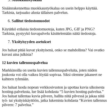
Sisäänrakennettua muokkaustyökalua on usein helppo käyttää.
Tarkista, tarjoaako alusta tällaisen palvelun.
Sallitut tiedostomuodot
Käytätkö erilaisia tiedostomuotoja, kuten JPG, GIF ja PNG?
Tarkista, pystyykö kuvapalvelu käsittelemään näitä tiedostoja.
Yksityisyyden asetukset
Jos haluat pitää kuvat yksityisenä, onko se mahdollista? Vai ovatko
kuvasi aina julkisia?
12 kuvien tallennuspalvelua
Markkinoilla on useita kuvien tallennuspalveluita, joten niiden
joukosta voi olla vaikea löytää sopivaa. Siksi olemme jakaneet ne
kahteen ryhmään.
Jos haluat luoda nopean verkkosivuston ja upottaa kuvia ulkoisesta
hosting-palvelusta, lue lisää kohdasta “5 kuvien hosting-palvelua.”
Jos haluat tallentaa kuvia pilveen, hallita niitä pilvessä ja jakaa niitä
työ- tai yksityiskäyttöön, jatka lukemista kohdasta “Kuvien tallennus
pilveen: 7 palvelua.”