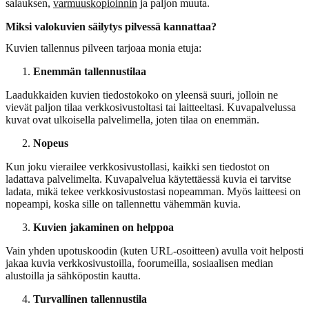
salauksen,
varmuuskopioinnin
ja paljon muuta.
Miksi valokuvien säilytys pilvessä kannattaa?
Kuvien tallennus pilveen tarjoaa monia etuja:
Enemmän tallennustilaa
Laadukkaiden kuvien tiedostokoko on yleensä suuri, jolloin ne
vievät paljon tilaa verkkosivustoltasi tai laitteeltasi. Kuvapalvelussa
kuvat ovat ulkoisella palvelimella, joten tilaa on enemmän.
Nopeus
Kun joku vierailee verkkosivustollasi, kaikki sen tiedostot on
ladattava palvelimelta. Kuvapalvelua käytettäessä kuvia ei tarvitse
ladata, mikä tekee verkkosivustostasi nopeamman. Myös laitteesi on
nopeampi, koska sille on tallennettu vähemmän kuvia.
Kuvien jakaminen on helppoa
Vain yhden upotuskoodin (kuten URL-osoitteen) avulla voit helposti
jakaa kuvia verkkosivustoilla, foorumeilla, sosiaalisen median
alustoilla ja sähköpostin kautta.
Turvallinen tallennustila