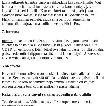
kuvia julkisesti tai antaa pääsyn valikoidulle käyttäjäryhmälle. Voit
luoda albumeita, lisätä tunnisteita tai sallia kommentteja, ja voit
käyttää tiliäsi eri laitteilla. Kun teet kuvista julkisia, voit jakaa ne
sähköpostitse, sosiaalisessa mediassa tai URL-osoitteen kautta.
Flickr on ilmainen palvelu, mutta siitä on myös suuremman
tallennustilan tarjoava maksullinen versio Flickr Pro.
7. Internxt
Internxt
on avoimen lähdekoodin salattu alusta, jonka avulla voit
tallentaa tiedostoja ja kuvia turvallisesti pilveen. Alusta on 100 %
GDPR-yhteensopiva, joten tietosi ovat aina turvassa. Sinulla on aina
pääsy tiedostoihisi riippumatta siitä, mitä laitetta käytät. Jakaessasi
kuvan voit päättää, kuinka moni voi nähdä sen.
Yhteenveto
Kuvien tallennus pilveen on tehokas ja kätevä tapa tallentaa kuvia
nettiin. Sen ansiosta voit säästää tilaa verkkosivustosi palvelimella tai
laitteellasi, jolloin ne toimivat nopeammin. Lisäksi voit käyttää
pilveen tallennettuja kuviasi milloin ja missä tahansa.
Rakenna omat nettisivut salaman nopealla webhotellilla
Tee ideastasi totta. Valitse nettisivuillesi nopea, turvallinen ja
luotettava webhotelli.