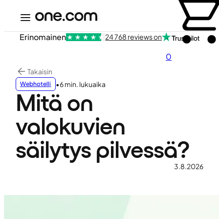
Erinomainen
24 768 reviews on
0
Takaisin
•
6 min. lukuaika
Webhotelli
Mitä on
valokuvien
säilytys pilvessä?
3.8.2026