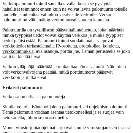
Verkkopalomuuri toimii samalla tavalla, koska se pysäyttää
haitalliset toiminnot ennen kuin ne voivat levitä palomuurin toiselle
puolelle ja aiheuttaa vahinkoa yksityisille verkoille. Verkon
palomuuri on välttämätön verkon turvallisuuden kannalta.
Palomuurilla on tyypillisesti pääsynhallintaluettelo, joka määrittää,
minkä tyyppiset tiedot voivat käyttää verkkoa ja minkä tyyppiset
tiedot pitäisi estää. Palomuuri toimii suodattamalla saapuvat
verkkotiedot tarkastelemalla IP-osoitetta, protokollaa, kohdetta,
verkkotunnuksia
, avainsanoja, porttia jne. Tämän perusteella se joko
sallii tai kieltää luvat.
Verkon ylläpitäjä määrittää ja mukauttaa nämä säännöt. Näin ollen
voit verkonvalvojana päättää, mitkä porttinumerot pääsevät
verkkoon ja mitkä eivät.
Erilaiset palomuurit
Verkossa on erilaisia palomuureja.
Sinulla voi olla isäntäpohjainen palomuuri, eli ohjelmistopalomuuri.
Tämä palomuuri voidaan asentaa tietokoneellesi ja se suojaa vain
tietokonetta, johon se on asennettu.
Monet virustorjuntaohjelmat tarjoavat sinulle virussuojauksen lisäksi
myös sisäänrakennetun palomuurin.