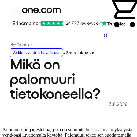
Erinomainen
24 777 reviews on
0
Takaisin
•
2 min. lukuaika
Verkkosivuston Turvallisuus
Mikä on
palomuuri
tietokoneella?
3.8.2026
Palomuuri on järjestelmä, joka on suunniteltu suojaamaan yksityistä
verkkoasi luvattomalta käytöltä. Palomuuri tekee sen suodattamalla