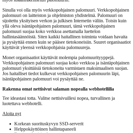
Sinulla voi olla myös verkkopohjainen palomuuri. Verkkopohjainen
palomuuri on laitteiston ja ohjelmiston yhdistelmä. Palomuuri on
sijoitettu yksityisen verkon ja julkisen Internetin väliin. Toisin kuin
yllä oleva isäntäpohjainen palomuuri, tämä verkkopohjainen
palomuuri suojaa koko verkkoa asettamalla luettelon
hallintasäännöistä. Siten kaikki haitallinen toiminta voidaan havaita
ja pysäyttää ennen kuin se pääsee tietokoneisiin. Suuret organisaatiot
käyttävät yleensä verkkopohjaisia palomuureja.
Monet organisaatiot käyttävät molempia palomuurityyppejä.
Verkkopohjainen palomuuri suojaa koko verkkoa ja isäntäpohjainen
palomuuri yksittäisiä tietokoneita varmistaen maksimaalisen suojan.
Jos haitalliset tiedot kulkevat verkkopohjaisen palomuurin läpi,
isäntäpohjainen palomuuri voi pysäyttää ne.
Rakenna omat nettisivut salaman nopealla webhotellilla
Tee ideastasi totta. Valitse nettisivuillesi nopea, turvallinen ja
luotettava webhotelli.
Aloita nyt
Korkean suorituskyvyn SSD-serverit
Helppokäyttöinen hallintapaneeli