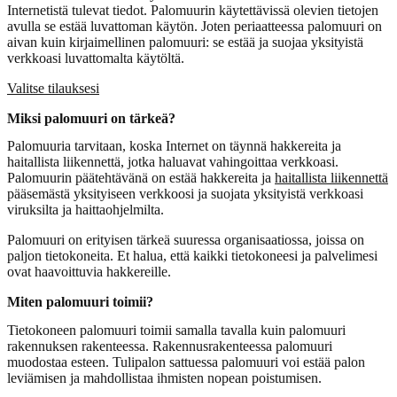
Internetistä tulevat tiedot. Palomuurin käytettävissä olevien tietojen
avulla se estää luvattoman käytön. Joten periaatteessa palomuuri on
aivan kuin kirjaimellinen palomuuri: se estää ja suojaa yksityistä
verkkoasi luvattomalta käytöltä.
Valitse tilauksesi
Miksi palomuuri on tärkeä?
Palomuuria tarvitaan, koska Internet on täynnä hakkereita ja
haitallista liikennettä, jotka haluavat vahingoittaa verkkoasi.
Palomuurin päätehtävänä on estää hakkereita ja
haitallista liikennettä
pääsemästä yksityiseen verkkoosi ja suojata yksityistä verkkoasi
viruksilta ja haittaohjelmilta.
Palomuuri on erityisen tärkeä suuressa organisaatiossa, joissa on
paljon tietokoneita. Et halua, että kaikki tietokoneesi ja palvelimesi
ovat haavoittuvia hakkereille.
Miten palomuuri toimii?
Tietokoneen palomuuri toimii samalla tavalla kuin palomuuri
rakennuksen rakenteessa. Rakennusrakenteessa palomuuri
muodostaa esteen. Tulipalon sattuessa palomuuri voi estää palon
leviämisen ja mahdollistaa ihmisten nopean poistumisen.