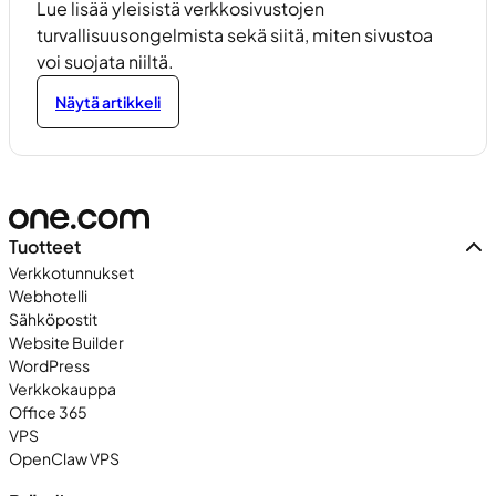
Lue lisää yleisistä verkkosivustojen
turvallisuusongelmista sekä siitä, miten sivustoa
voi suojata niiltä.
Näytä artikkeli
Tuotteet
Verkkotunnukset
Webhotelli
Sähköpostit
Website Builder
WordPress
Verkkokauppa
Office 365
VPS
OpenClaw VPS