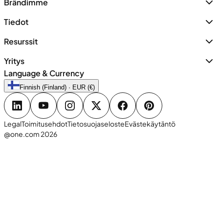
Brändimme
Tiedot
Resurssit
Yritys
Language & Currency
Finnish (Finland) · EUR (€)
Legal
Toimitusehdot
Tietosuojaseloste
Evästekäytäntö
@one.com 2026