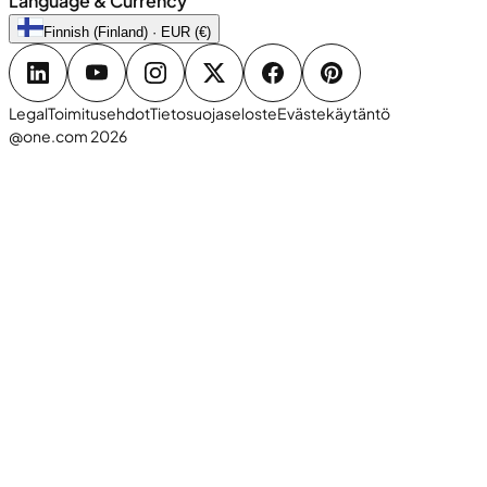
Language & Currency
Finnish (Finland) · EUR (€)
Legal
Toimitusehdot
Tietosuojaseloste
Evästekäytäntö
@one.com 2026