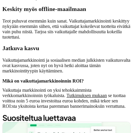
Keskity myös offline-maailmaan
Teot puhuvat enemmän kuin sanat. Vaikuttajamarkkinointi keskittyy
nykyään enemmän siihen, että vaikuttajat kokeilevat tuotteita eivätkä
vain puhu niistä. Tarjoa siis vaikuttajalle mahdollisuutta kokeilla
tuotettasi.
Jatkuva kasvu
Vaikuttajamarkkinointi ja sosiaalisen median julkkisten vaikutusvalta
ovat kasvussa, joten nyt on hyvä hetki aloittaa tämän
markkinointityypin käyttäminen.
Mikä on vaikuttajamarkkinoinnin ROI?
Vaikuttaja markkinointi on yksi tehokkaimmista
verkkomarkkinoinnin työkaluista.
Tutkimuksen mukaan
se tuottaa
voittoa noin 5 euroa investoitua euroa kohden, mikä tekee sen
ROI:sta yksitoista kertaa paremman bannerimainoksiin verrattuna.
Suositeltua luettavaa