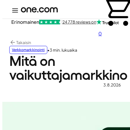
Erinomainen
24 778 reviews on
0
Takaisin
•
3 min. lukuaika
Verkkomarkkinointi
Mitä on
vaikuttajamarkkinoi
3.8.2026