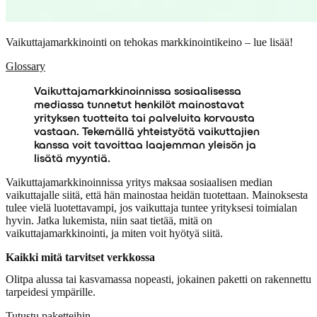
Vaikuttajamarkkinointi on tehokas markkinointikeino – lue lisää!
Glossary
Vaikuttajamarkkinoinnissa sosiaalisessa
mediassa tunnetut henkilöt mainostavat
yrityksen tuotteita tai palveluita korvausta
vastaan. Tekemällä yhteistyötä vaikuttajien
kanssa voit tavoittaa laajemman yleisön ja
lisätä myyntiä.
Vaikuttajamarkkinoinnissa yritys maksaa sosiaalisen median
vaikuttajalle siitä, että hän mainostaa heidän tuotettaan. Mainoksesta
tulee vielä luotettavampi, jos vaikuttaja tuntee yrityksesi toimialan
hyvin. Jatka lukemista, niin saat tietää, mitä on
vaikuttajamarkkinointi, ja miten voit hyötyä siitä.
Kaikki mitä tarvitset verkkossa
Olitpa alussa tai kasvamassa nopeasti, jokainen paketti on rakennettu
tarpeidesi ympärille.
Tutustu paketteihin