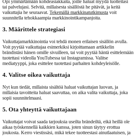
Opi ymmärtämään kohdeasiakkaita, joille haluat myydä tuotteitasi
tai palvelujasi. Selvitä, millaisesta sisällöstä he pitävät, ja keitä
vaikuttajia he seuraavat.
Tekemällä markkinatutkimusta
voit
suunnitella tehokkaampia markkinointikampanjoita.
3. Määrittele strategiasi
Vaikuttajamarkkinointia voi tehdä monen erilaisen sisällön avulla.
Voit pyytää vaikuttajaa esimerkiksi kirjoittamaan artikkelin
brändistäsi hänen omille sivuilleen, tai voit pyytää häntä esittelemään
tuotettasi videolla YouTubessa tai Instagramissa. Valitse
mediatyyppi, joka esittelee tuotettasi parhaiten kohdeyleisölle.
4. Valitse oikea vaikuttaja
Nyt kun tiedät, millaista sisältöä haluat vaikuttajan luovan, ja
millaisia tavoitteita haluat saavuttaa, on aika valita vaikuttaja, joka
sopii suunnitelmaasi.
5. Ota yhteyttä vaikuttajaan
Vaikuttajat voivat saada tarjouksia useilta brändeiltä, eikä heillä ole
aikaa työskennellä kaikkien kanssa, joten sinun täytyy erottua
joukosta. Kerro viestissäsi, mikä tekee tuotteestasi ainutlaatuisen, ja