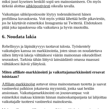
miksi juuri kyseinen henkilö sopii sen mainostamiseen. On myös
tärkeää aloittaa
sähköpostiviesti
oikealla tavalla.
Vaikuttajan sähköpostiosoite löytyy todennäköisesti hänen
profiilinsa kuvauksesta. Voit myös yrittää lähettää heille pikaviestin,
jos he käyttävät esimerkiksi Instagramia tai Twitteriä. Ehdotuksen
pitää joka tapauksessa olla vaikuttava ja hyvin muotoiltu.
6. Noudata lakia
Rehellisyys ja läpinäkyvyys tuottavat tulosta. Työskentely
vaikuttajien kanssa on markkinointia, joten sinun on noudatettava
siihen liittyviä lakeja välttääksesi väärän mainonnan oikeudelliset
seuraukset. Tarkista tähän liittyvä lainsäädäntö omassa maassasi
välttääksesi ikäviä yllätyksiä.
Miten affiliate-markkinointi ja vaikuttajamarkkinointi eroavat
toisistaan?
Affiliate-markkinoijat
auttavat sinua mainostamaan tuotetta ja saavat
vastineeksi palkkion jokaisesta myynnistä, jonka saat heidän
ansiostaan. Vaikuttajamarkkinointi on joustavampaa: voit
esimerkiksi maksaa kiinteän hinnan mainoskampanjasta tai lahjoittaa
vaikuttajalle tuotteesi vastineeksi mainoksesta.