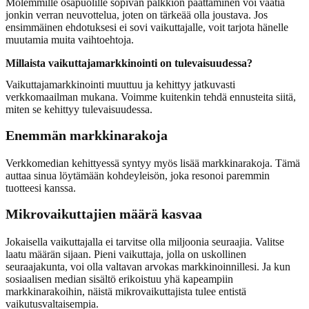
Molemmille osapuolille sopivan palkkion päättäminen voi vaatia
jonkin verran neuvottelua, joten on tärkeää olla joustava. Jos
ensimmäinen ehdotuksesi ei sovi vaikuttajalle, voit tarjota hänelle
muutamia muita vaihtoehtoja.
Millaista vaikuttajamarkkinointi on tulevaisuudessa?
Vaikuttajamarkkinointi muuttuu ja kehittyy jatkuvasti
verkkomaailman mukana. Voimme kuitenkin tehdä ennusteita siitä,
miten se kehittyy tulevaisuudessa.
Enemmän markkinarakoja
Verkkomedian kehittyessä syntyy myös lisää markkinarakoja. Tämä
auttaa sinua löytämään kohdeyleisön, joka resonoi paremmin
tuotteesi kanssa.
Mikrovaikuttajien määrä kasvaa
Jokaisella vaikuttajalla ei tarvitse olla miljoonia seuraajia. Valitse
laatu määrän sijaan. Pieni vaikuttaja, jolla on uskollinen
seuraajakunta, voi olla valtavan arvokas markkinoinnillesi. Ja kun
sosiaalisen median sisältö erikoistuu yhä kapeampiin
markkinarakoihin, näistä mikrovaikuttajista tulee entistä
vaikutusvaltaisempia.