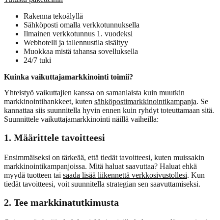
Rakenna tekoälyllä
Sähköposti omalla verkkotunnuksella
Ilmainen verkkotunnus 1. vuodeksi
Webhotelli ja tallennustila sisältyy
Muokkaa mistä tahansa sovelluksella
24/7 tuki
Kuinka vaikuttajamarkkinointi toimii?
Yhteistyö vaikuttajien kanssa on samanlaista kuin muutkin
markkinointihankkeet, kuten
sähköpostimarkkinointikampanja
. Se
kannattaa siis suunnitella hyvin ennen kuin ryhdyt toteuttamaan sitä.
Suunnittele vaikuttajamarkkinointi näillä vaiheilla:
1. Määrittele tavoitteesi
Ensimmäiseksi on tärkeää, että tiedät tavoitteesi, kuten muissakin
markkinointikampanjoissa. Mitä haluat saavuttaa? Haluat ehkä
myydä tuotteen tai
saada lisää liikennettä verkkosivustollesi
. Kun
tiedät tavoitteesi, voit suunnitella strategian sen saavuttamiseksi.
2. Tee markkinatutkimusta