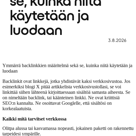
se, kuinka niitä
käytetään ja
luodaan
3.8.2026
Ymmärrä backlinkkien määritelmä sekä se, kuinka niitä käytetään ja
luodaan
Backlinkit ovat linkkejä, jotka yhdistävät kaksi verkkosivustoa. Jos
esimerkiksi blogi X pitää artikkelista verkkosivustollasi, se voi
linkittää siihen lähteenä kirjoittaessaan sisältöä samasta aiheesta. Se
on nimeltään backlink, tai käänteinen linkki. Ne ovat kriittisiä
SEO:n kannalta. Ne osoittavat Googlelle, että sisältösi on
korkealaatuista.
Kaikki mitä tarvitset verkkossa
Olitpa alussa tai kasvamassa nopeasti, jokainen paketti on rakennettu
tarpeidesi ympärille.