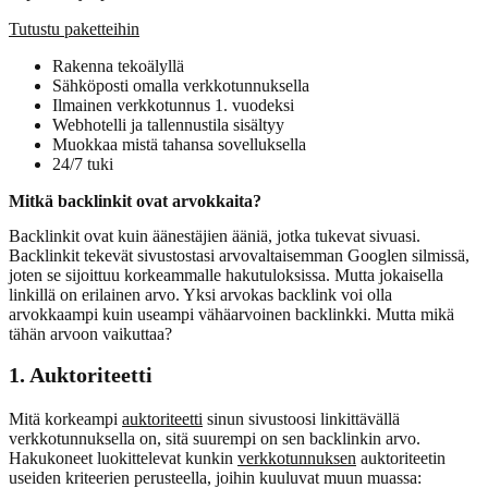
Tutustu paketteihin
Rakenna tekoälyllä
Sähköposti omalla verkkotunnuksella
Ilmainen verkkotunnus 1. vuodeksi
Webhotelli ja tallennustila sisältyy
Muokkaa mistä tahansa sovelluksella
24/7 tuki
Mitkä backlinkit ovat arvokkaita?
Backlinkit ovat kuin äänestäjien ääniä, jotka tukevat sivuasi.
Backlinkit tekevät sivustostasi arvovaltaisemman Googlen silmissä,
joten se sijoittuu korkeammalle hakutuloksissa. Mutta jokaisella
linkillä on erilainen arvo. Yksi arvokas backlink voi olla
arvokkaampi kuin useampi vähäarvoinen backlinkki. Mutta mikä
tähän arvoon vaikuttaa?
1. Auktoriteetti
Mitä korkeampi
auktoriteetti
sinun sivustoosi linkittävällä
verkkotunnuksella on, sitä suurempi on sen backlinkin arvo.
Hakukoneet luokittelevat kunkin
verkkotunnuksen
auktoriteetin
useiden kriteerien perusteella, joihin kuuluvat muun muassa: