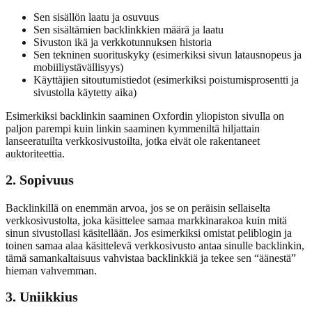
Sen sisällön laatu ja osuvuus
Sen sisältämien backlinkkien määrä ja laatu
Sivuston ikä ja verkkotunnuksen historia
Sen tekninen suorituskyky (esimerkiksi sivun latausnopeus ja
mobiiliystävällisyys)
Käyttäjien sitoutumistiedot (esimerkiksi poistumisprosentti ja
sivustolla käytetty aika)
Esimerkiksi backlinkin saaminen Oxfordin yliopiston sivulla on
paljon parempi kuin linkin saaminen kymmeniltä hiljattain
lanseeratuilta verkkosivustoilta, jotka eivät ole rakentaneet
auktoriteettia.
2. Sopivuus
Backlinkillä on enemmän arvoa, jos se on peräisin sellaiselta
verkkosivustolta, joka käsittelee samaa markkinarakoa kuin mitä
sinun sivustollasi käsitellään. Jos esimerkiksi omistat peliblogin ja
toinen samaa alaa käsittelevä verkkosivusto antaa sinulle backlinkin,
tämä samankaltaisuus vahvistaa backlinkkiä ja tekee sen “äänestä”
hieman vahvemman.
3. Uniikkius