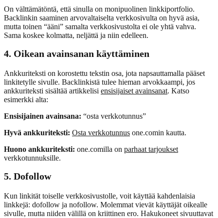
On välttämätöntä, että sinulla on monipuolinen linkkiportfolio.
Backlinkin saaminen arvovaltaiselta verkkosivulta on hyvä asia,
mutta toinen “ääni” samalta verkkosivustolta ei ole yhtä vahva.
Sama koskee kolmatta, neljättä ja niin edelleen.
4. Oikean avainsanan käyttäminen
Ankkuriteksti on korostettu tekstin osa, jota napsauttamalla pääset
linkitetylle sivulle. Backlinkistä tulee hieman arvokkaampi, jos
ankkuriteksti sisältää artikkelisi
ensisijaiset avainsanat
. Katso
esimerkki alta:
Ensisijainen avainsana:
“osta verkkotunnus”
Hyvä ankkuriteksti:
Osta verkkotunnus
one.comin kautta.
Huono ankkuriteksti:
one.comilla on
parhaat tarjoukset
verkkotunnuksille.
5. Dofollow
Kun linkität toiselle verkkosivustolle, voit käyttää kahdenlaisia
linkkejä: dofollow ja nofollow. Molemmat vievät käyttäjät oikealle
sivulle, mutta niiden välillä on kriittinen ero. Hakukoneet sivuuttavat