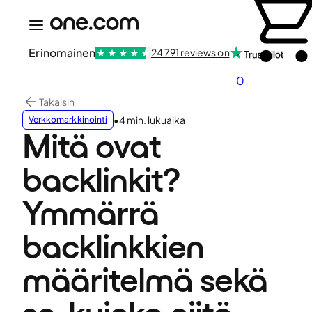
Erinomainen
24 791 reviews on
0
Takaisin
•
4 min. lukuaika
Verkkomarkkinointi
Mitä ovat
backlinkit?
Ymmärrä
backlinkkien
määritelmä sekä