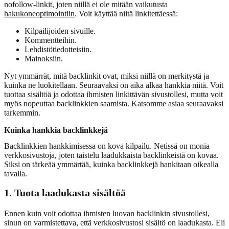
nofollow-linkit, joten niillä ei ole mitään vaikutusta
hakukoneoptimointiin
. Voit käyttää niitä linkitettäessä:
Kilpailijoiden sivuille.
Kommentteihin.
Lehdistötiedotteisiin.
Mainoksiin.
Nyt ymmärrät, mitä backlinkit ovat, miksi niillä on merkitystä ja
kuinka ne luokitellaan. Seuraavaksi on aika alkaa hankkia niitä. Voit
tuottaa sisältöä ja odottaa ihmisten linkittävän sivustollesi, mutta voit
myös nopeuttaa backlinkkien saamista. Katsomme asiaa seuraavaksi
tarkemmin.
Kuinka hankkia backlinkkejä
Backlinkkien hankkimisessa on kova kilpailu. Netissä on monia
verkkosivustoja, joten taistelu laadukkaista backlinkeistä on kovaa.
Siksi on tärkeää ymmärtää, kuinka backlinkkejä hankitaan oikealla
tavalla.
1. Tuota laadukasta sisältöä
Ennen kuin voit odottaa ihmisten luovan backlinkin sivustollesi,
sinun on varmistettava, että verkkosivustosi sisältö on laadukasta. Eli