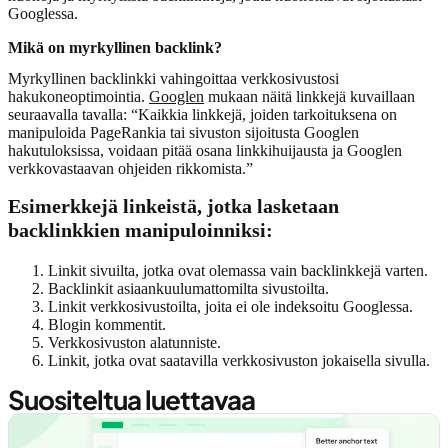
Googlessa.
Mikä on myrkyllinen backlink?
Myrkyllinen backlinkki vahingoittaa verkkosivustosi
hakukoneoptimointia.
Googlen
mukaan näitä linkkejä kuvaillaan
seuraavalla tavalla: “Kaikkia linkkejä, joiden tarkoituksena on
manipuloida PageRankia tai sivuston sijoitusta Googlen
hakutuloksissa, voidaan pitää osana linkkihuijausta ja Googlen
verkkovastaavan ohjeiden rikkomista.”
Esimerkkejä linkeistä, jotka lasketaan
backlinkkien manipuloinniksi:
Linkit sivuilta, jotka ovat olemassa vain backlinkkejä varten.
Backlinkit asiaankuulumattomilta sivustoilta.
Linkit verkkosivustoilta, joita ei ole indeksoitu Googlessa.
Blogin kommentit.
Verkkosivuston alatunniste.
Linkit, jotka ovat saatavilla verkkosivuston jokaisella sivulla.
Suositeltua luettavaa