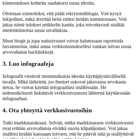
kiinnostuksen kohteita saadaksesi uusia ideoita.
Oletetaan esimerkiksi, että pidät rekrytointiblogia. Voit kysyä
lukijoiltasi, mikä ärsyttää heitä eniten heidän toimistossaan. Voit
jakaa nämä tulokset artikkelin kautta, joka toivottavasti sisältää
mielenkiintoisia uusia oivalluksia.
Muut blogit ja jopa uutissivustot voivat halutessaan raportoida
havainnoista, mikä antaa verkkotunnuksellesi vankan tulvan uusia
arvovaltaisia backlinkkejä.
3. Luo infograafeja
Infograafit viestivät monimutkaisia ideoita käyttäjäystävällisellä
tavalla. Mikä tärkeintä, jos ihmiset uskovat jakavansa arvokasta
tietoa, he voivat käyttää infograafiasi sisällössään. He
todennäköisesti linkittävät verkkosivustoosi lähteenä käyttäessään
infograafiasi.
4. Ota yhteyttä verkkosivustoihin
Tutki markkinarakoasi. Selvitä, mitkä markkinaraon verkkosivustot
ovat erittäin arvovaltaisia eivätkä suoria kilpailijoitasi. Voit jakaa
sisältösi heidän kanssaan toivoen, että he pitävät siitä ja sisällyttävät