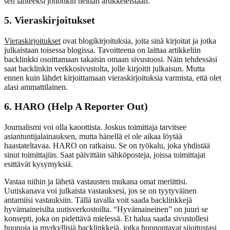
sen lähteeksi johonkin heidän artikkeleistaan.
5. Vieraskirjoitukset
Vieraskirjoitukset
ovat blogikirjoituksia, joita sinä kirjoitat ja jotka
julkaistaan toisessa blogissa. Tavoitteena on laittaa artikkeliin
backlinkki osoittamaan takaisin omaan sivustoosi. Näin tehdessäsi
saat backlinkin verkkosivustolta, jolle kirjoitit julkaisun. Mutta
ennen kuin lähdet kirjoittamaan vieraskirjoituksia varmista, että olet
alasi ammattilainen.
6. HARO (Help A Reporter Out)
Journalismi voi olla kaoottista. Joskus toimittaja tarvitsee
asiantuntijalainauksen, mutta hänellä ei ole aikaa löytää
haastateltavaa. HARO on ratkaisu. Se on työkalu, joka yhdistää
sinut toimittajiin. Saat päivittäin sähköposteja, joissa toimittajat
esittävät kysymyksiä.
Vastaa niihin ja lähetä vastausten mukana omat meriittisi.
Uutiskanava voi julkaista vastauksesi, jos se on tyytyväinen
antamiisi vastauksiin. Tällä tavalla voit saada backlinkkejä
hyvämaineisilta uutisverkostoilta. “Hyvämaineinen” on juuri se
konsepti, joka on pidettävä mielessä. Et halua saada sivustollesi
huonoja ja myrkyllisiä backlinkkejä, jotka huonontavat sijoitustasi