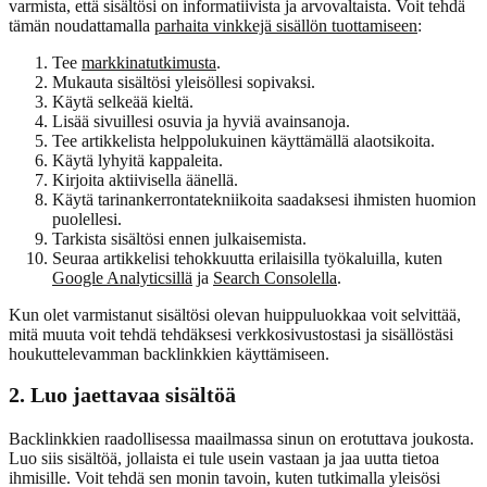
varmista, että sisältösi on informatiivista ja arvovaltaista. Voit tehdä
tämän noudattamalla
parhaita vinkkejä sisällön tuottamiseen
:
Tee
markkinatutkimusta
.
Mukauta sisältösi yleisöllesi sopivaksi.
Käytä selkeää kieltä.
Lisää sivuillesi osuvia ja hyviä avainsanoja.
Tee artikkelista helppolukuinen käyttämällä alaotsikoita.
Käytä lyhyitä kappaleita.
Kirjoita aktiivisella äänellä.
Käytä tarinankerrontatekniikoita saadaksesi ihmisten huomion
puolellesi.
Tarkista sisältösi ennen julkaisemista.
Seuraa artikkelisi tehokkuutta erilaisilla työkaluilla, kuten
Google Analyticsillä
ja
Search Consolella
.
Kun olet varmistanut sisältösi olevan huippuluokkaa voit selvittää,
mitä muuta voit tehdä tehdäksesi verkkosivustostasi ja sisällöstäsi
houkuttelevamman backlinkkien käyttämiseen.
2. Luo jaettavaa sisältöä
Backlinkkien raadollisessa maailmassa sinun on erotuttava joukosta.
Luo siis sisältöä, jollaista ei tule usein vastaan ja jaa uutta tietoa
ihmisille. Voit tehdä sen monin tavoin, kuten tutkimalla yleisösi