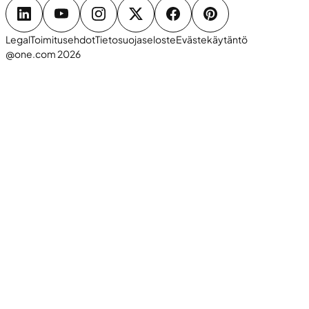
Legal
Toimitusehdot
Tietosuojaseloste
Evästekäytäntö
@one.com 2026