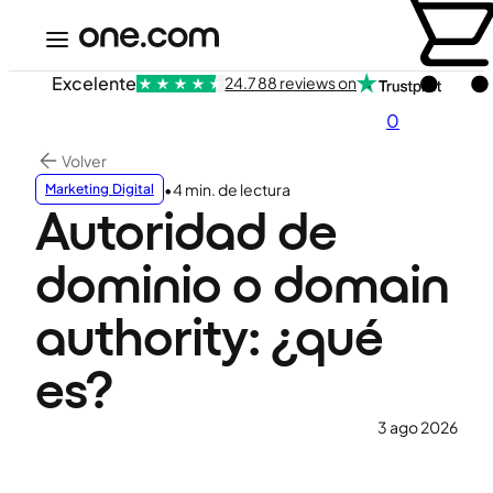
Excelente
24.788 reviews on
0
Volver
•
4 min. de lectura
Marketing Digital
Autoridad de
dominio o domain
authority: ¿qué
es?
3 ago 2026